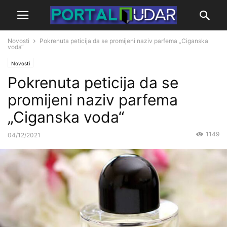
Novosti
Pokrenuta peticija da se promijeni naziv parfema „Ciganska
voda“
Novosti
Pokrenuta peticija da se
promijeni naziv parfema
„Ciganska voda“
1149
04/12/2021