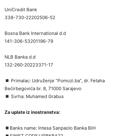
UniCredit Bank
338-730-22202506-52
Bosna Bank International d.d
141-306-53201196-79
NLB Banka d.d
132-260-20223371-17
Primalac: Udruženje “Pomozi.ba”, dr. Fetaha
Bećirbegovića br. 8, 71000 Sarajevo
Svrha: Muhamed Grabus
Za uplate iz inostranstva:
Banks name: Intesa Sanpaolo Banka BiH
SWIFT CODE:UPBKBA22