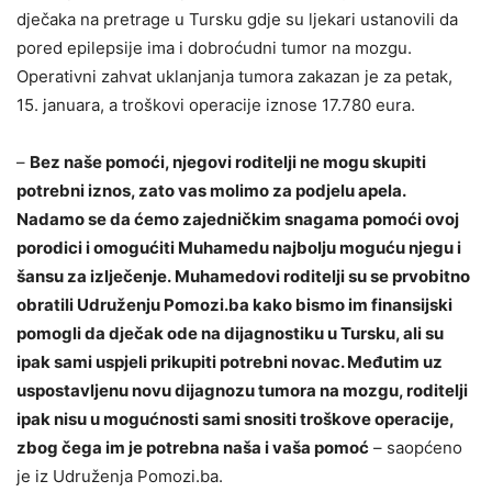
dječaka na pretrage u Tursku gdje su ljekari ustanovili da
pored epilepsije ima i dobroćudni tumor na mozgu.
Operativni zahvat uklanjanja tumora zakazan je za petak,
15. januara, a troškovi operacije iznose 17.780 eura.
–
Bez naše pomoći, njegovi roditelji ne mogu skupiti
potrebni iznos, zato vas molimo za podjelu apela.
Nadamo se da ćemo zajedničkim snagama pomoći ovoj
porodici i omogućiti Muhamedu najbolju moguću njegu i
šansu za izlječenje. Muhamedovi roditelji su se prvobitno
obratili Udruženju Pomozi.ba kako bismo im finansijski
pomogli da dječak ode na dijagnostiku u Tursku, ali su
ipak sami uspjeli prikupiti potrebni novac. Međutim uz
uspostavljenu novu dijagnozu tumora na mozgu, roditelji
ipak nisu u mogućnosti sami snositi troškove operacije,
zbog čega im je potrebna naša i vaša pomoć
– saopćeno
je iz Udruženja Pomozi.ba.