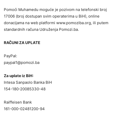
Pomoći Muhamedu moguće je pozivom na telefonski broj
17006 (broj dostupan svim operaterima u BiH), online
donacijama na web platformi www.pomoziba.org, ili putem
standardnih računa Udruženja Pomozi.ba.
RAČUNI ZA UPLATE
PayPal:
paypal1@pomozi.ba
Za uplate iz BiH:
Intesa Sanpaolo Banka BiH
154-180-20085330-48
Raiffeisen Bank
161-000-02481200-94