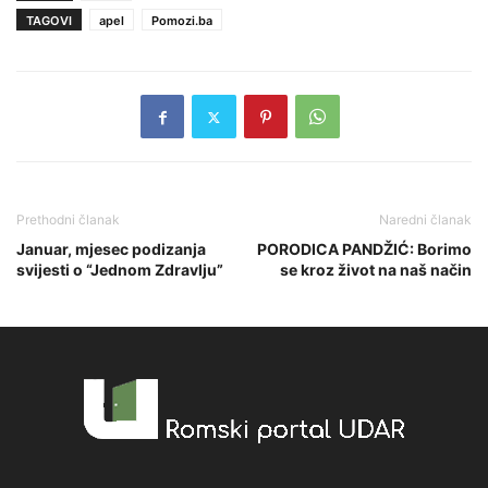
TAGOVI
apel
Pomozi.ba
Prethodni članak
Naredni članak
Januar, mjesec podizanja
PORODICA PANDŽIĆ: Borimo
svijesti o “Jednom Zdravlju”
se kroz život na naš način