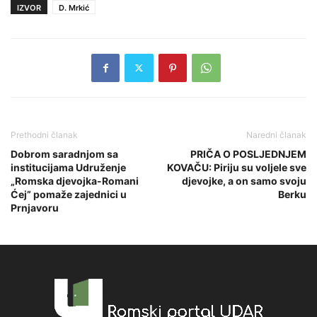
IZVOR
D. Mrkić
Prethodni članak
Naredni članak
Dobrom saradnjom sa
PRIČA O POSLJEDNJEM
institucijama Udruženje
KOVAČU: Piriju su voljele sve
„Romska djevojka-Romani
djevojke, a on samo svoju
Ćej” pomaže zajednici u
Berku
Prnjavoru