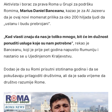
Aktivista i borac za prava Roma u Grupi za podršku
Romima,
Marius Daniel Banceanu
, kazao je za Al Jazeeru
da je ovaj novi momenat prilika za oko 200 hiljada ljudi da
„ustanu i budu prebrojani“.
„Kad vlasti znaju da nas je toliko mnogo, bit će im dužnost
ponuditi usluge koje su nam potrebne“
, rekao je
Banceanu, koji je prije pet godina napustio Rumuniju i
nastanio se u Ujedinjenom Kraljevstvu.
Dodao je da su Romi prisutni stotinama godina i da se
pokušavaju prilagoditi društvima, ali da je sada vrijeme da
društvo razumije Rome.