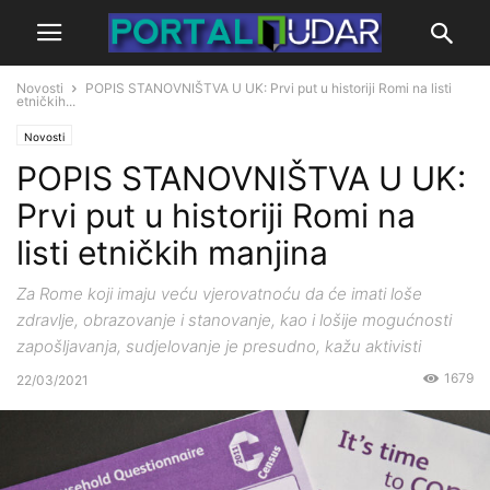
Novosti
POPIS STANOVNIŠTVA U UK: Prvi put u historiji Romi na listi
etničkih...
Novosti
POPIS STANOVNIŠTVA U UK:
Prvi put u historiji Romi na
listi etničkih manjina
Za Rome koji imaju veću vjerovatnoću da će imati loše
zdravlje, obrazovanje i stanovanje, kao i lošije mogućnosti
zapošljavanja, sudjelovanje je presudno, kažu aktivisti
1679
22/03/2021