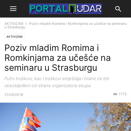
AKTIVIZAM
Poziv mladim Romima i Romkinjama za učešće na seminaru
u Strasburgu
AKTIVIZAM
Poziv mladim Romima i
Romkinjama za učešće na
seminaru u Strasburgu
Putni troškovi, kao i troškovi smještaja i hrane će biti
obezbijeđeni od strane organizatora skupa
1775
21/09/2018