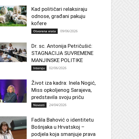
Kad političari relaksiraju
odnose, građani pakuju
kofere
09/06/2026
Otvorena vrata
Dr. sc. Antonija Petričušić:
STAGNACIJA SUVREMENE
MANJINSKE POLITIKE
02/06/2026
Intervju
Život iza kadra: Inela Nogić,
Miss opkoljenog Sarajeva,
predstavila svoju priču
24/04/2026
Novosti
Fadila Bahović o identitetu
Bošnjaka u Hrvatskoj –
podjela koja smanjuje prava