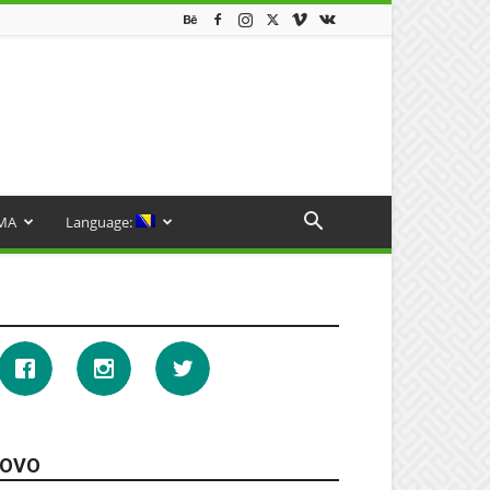
MA
Language:
OVO