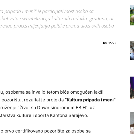
ra pripada i meni" je participativnost osoba sa
buhvata i senzibilizaciju kulturnih radnika, građana, ali
okrenuo proces mijenjanja poltike prema ulozi ovih osoba
1558
u, osobama sa invaliditetom biće omogućen lakši
pozorištu, rezultat je projekta
“Kultura pripada i meni”
Udruženje “Život sa Down sindromom FBiH”, uz
tarstva kulture i sporta Kantona Sarajevo.
lo prvo certifikovano pozorište za osobe sa