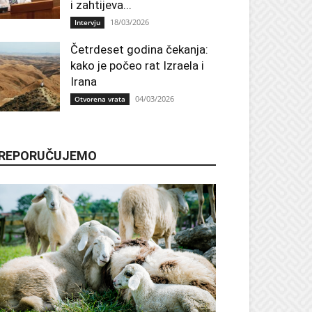
i zahtijeva...
18/03/2026
Intervju
Četrdeset godina čekanja:
kako je počeo rat Izraela i
Irana
04/03/2026
Otvorena vrata
REPORUČUJEMO