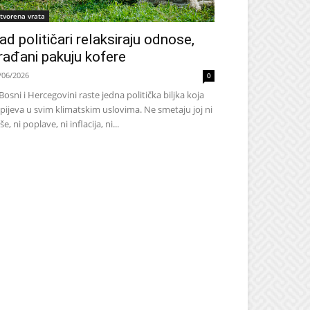
tvorena vrata
ad političari relaksiraju odnose,
rađani pakuju kofere
/06/2026
0
Bosni i Hercegovini raste jedna politička biljka koja
pijeva u svim klimatskim uslovima. Ne smetaju joj ni
še, ni poplave, ni inflacija, ni...