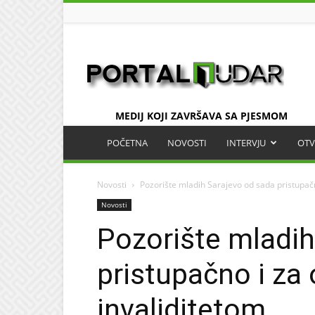
UDAR
MEDIJ KOJI ZAVRŠAVA SA PJESMOM
POČETNA
NOVOSTI
INTERVJU
OTV
Novosti
Pozorište mladih Sarajevo od sada pristupačn
Novosti
Pozorište mladih
pristupačno i za
invaliditetom