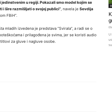
li jedinstvenim u regiji. Pokazali smo model kojim se
O
i šire razmišljati o svojoj publici”
, navela je
Sevdija
K
mom FBiH”.
g
09
ta mladih izvedena je predstava “Svirala”, a radi se o
U 
 poteškoćama i prilagođena je svima, jer se koristi audio
us
 titlovi za gluve i nagluve osobe.
su