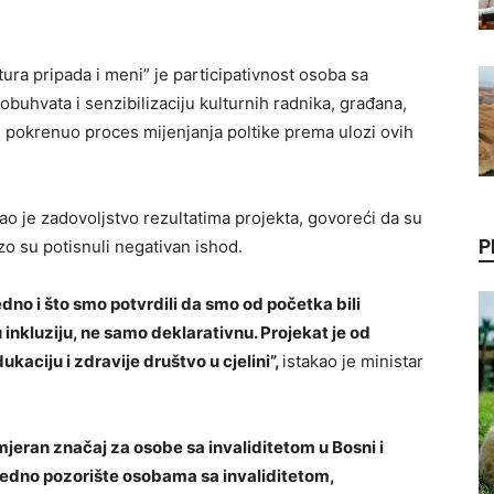
ura pripada i meni” je participativnost osoba sa
obuhvata i senzibilizaciju kulturnih radnika, građana,
se pokrenuo proces mijenjanja poltike prema ulozi ovih
zao je zadovoljstvo rezultatima projekta, govoreći da su
P
zo su potisnuli negativan ishod.
dno i što smo potvrdili da smo od početka bili
inkluziju, ne samo deklarativnu. Projekat je od
kaciju i zdravije društvo u cjelini”,
istakao je ministar
mjeran značaj za osobe sa invaliditetom u Bosni i
i jedno pozorište osobama sa invaliditetom,