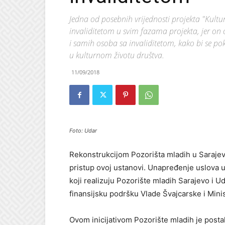
Jedna od posebnih vrijednosti projekta "Kultu
invaliditetom u svim fazama projekta, jer on o
i samih osoba sa invaliditetom, kako bi se p
u kulturnom životu društva.
11/09/2018
Foto: Udar
Rekonstrukcijom Pozorišta mladih u Sarajev
pristup ovoj ustanovi. Unapređenje uslova u 
koji realizuju Pozorište mladih Sarajevo i 
finansijsku podršku Vlade Švajcarske i Minis
Ovom inicijativom Pozorište mladih je posta