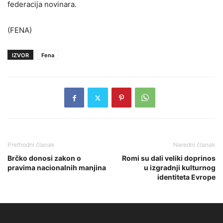
federacija novinara.
(FENA)
IZVOR
Fena
Prethodni članak
Naredni članak
Brčko donosi zakon o
Romi su dali veliki doprinos
pravima nacionalnih manjina
u izgradnji kulturnog
identiteta Evrope