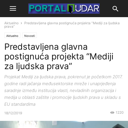
Aktuelno
Predstavljena glavna postignuća projekta “Mediji za ljudska
prava”
Aktuelno
Novosti
Predstavljena glavna
postignuća projekta “Mediji
za ljudska prava”
Projekat Mediji za ljudska prava, pokrenut je početkom 2017.
godine radi jačanja međusektorske mreže i unaprjeđenja
saradnje između institucija vlasti, nevladinih organizacija i
medija u oblasti zaštite i promocije ljudskih prava u skladu s
EU standardima
1220
18/12/2019