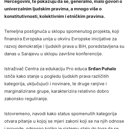
Hercegovini, te pokazuju da se, generalno, malo govori o
univerzalnim ljudskim pravima, a mnogo više o
konstitutivnosti, kolektivnim i etničkim pravima.
Temeljna postignuća u sklopu spomenutog projekta, koji
finansira Evropska unija u okviru Evropske inicijative za
razvoj demokratije i ljudskih prava u BiH, poredstavljena su
danas u Sarajevu u sklopu završne konferencije.
Istraživač Centra za edukaciju Pro educa
Srđan Puhalo
ističe kako stanje u pogledu ljudskih prava različitih
kategorija, uključujući i novinare, te druge ranjive i
marginalizirane grupe, karakterizira relativno dobro
zakonsko reguliranje.
Istovremeno, navodi kako status spomenutih kategorija
otvara pitanje u kojoj se mjeri zakoni koji se na njih odnose
i provode, odnosno koliko je sistemu stalo do toga da se