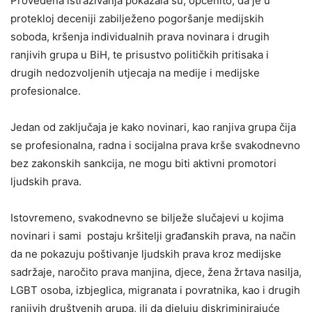
Provedena istraživanja pokazala su, općenito, da je u
protekloj deceniji zabilježeno pogoršanje medijskih
soboda, kršenja individualnih prava novinara i drugih
ranjivih grupa u BiH, te prisustvo političkih pritisaka i
drugih nedozvoljenih utjecaja na medije i medijske
profesionalce.
Jedan od zaključaja je kako novinari, kao ranjiva grupa čija
se profesionalna, radna i socijalna prava krše svakodnevno
bez zakonskih sankcija, ne mogu biti aktivni promotori
ljudskih prava.
Istovremeno, svakodnevno se bilježe slučajevi u kojima
novinari i sami postaju kršitelji građanskih prava, na način
da ne pokazuju poštivanje ljudskih prava kroz medijske
sadržaje, naročito prava manjina, djece, žena žrtava nasilja,
LGBT osoba, izbjeglica, migranata i povratnika, kao i drugih
ranjivih društvenih grupa, ili da djeluju diskriminirajuće