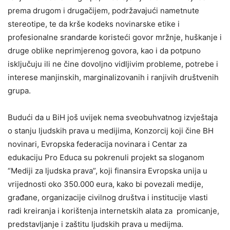
prema drugom i drugačijem, podržavajući nametnute
stereotipe, te da krše kodeks novinarske etike i
profesionalne srandarde koristeći govor mržnje, huškanje i
druge oblike neprimjerenog govora, kao i da potpuno
isključuju ili ne čine dovoljno vidljivim probleme, potrebe i
interese manjinskih, marginalizovanih i ranjivih društvenih
grupa.
Budući da u BiH još uvijek nema sveobuhvatnog izvještaja
o stanju ljudskih prava u medijima, Konzorcij koji čine BH
novinari, Evropska federacija novinara i Centar za
edukaciju Pro Educa su pokrenuli projekt sa sloganom
“Mediji za ljudska prava”, koji finansira Evropska unija u
vrijednosti oko 350.000 eura, kako bi povezali medije,
građane, organizacije civilnog društva i institucije vlasti
radi kreiranja i korištenja internetskih alata za promicanje,
predstavljanje i zaštitu ljudskih prava u medijma.