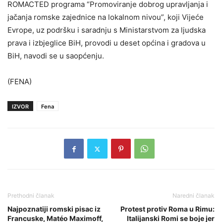
ROMACTED programa “Promoviranje dobrog upravljanja i
jačanja romske zajednice na lokalnom nivou”, koji Vijeće
Evrope, uz podršku i saradnju s Ministarstvom za ljudska
prava i izbjeglice BiH, provodi u deset općina i gradova u
BiH, navodi se u saopćenju.
(FENA)
IZVOR
Fena
Prethodni članak
Naredni članak
Najpoznatiji romski pisac iz
Protest protiv Roma u Rimu:
Francuske, Matéo Maximoff,
Italijanski Romi se boje jer