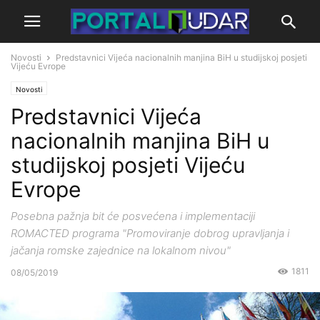
Novosti
Predstavnici Vijeća nacionalnih manjina BiH u studijskoj posjeti
Vijeću Evrope
Novosti
Predstavnici Vijeća
nacionalnih manjina BiH u
studijskoj posjeti Vijeću
Evrope
Posebna pažnja bit će posvećena i implementaciji
ROMACTED programa "Promoviranje dobrog upravljanja i
jačanja romske zajednice na lokalnom nivou"
1811
08/05/2019