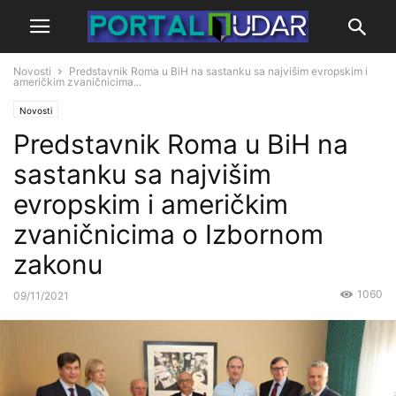
Novosti
Predstavnik Roma u BiH na sastanku sa najvišim evropskim i
američkim zvaničnicima...
Novosti
Predstavnik Roma u BiH na
sastanku sa najvišim
evropskim i američkim
zvaničnicima o Izbornom
zakonu
1060
09/11/2021