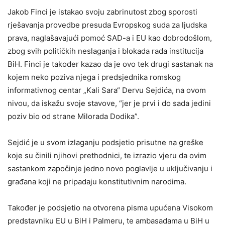
Jakob Finci je istakao svoju zabrinutost zbog sporosti
rješavanja provedbe presuda Evropskog suda za ljudska
prava, naglašavajući pomoć SAD-a i EU kao dobrodošlom,
zbog svih političkih neslaganja i blokada rada institucija
BiH. Finci je također kazao da je ovo tek drugi sastanak na
kojem neko poziva njega i predsjednika romskog
informativnog centar „Kali Sara“ Dervu Sejdića, na ovom
nivou, da iskažu svoje stavove, “jer je prvi i do sada jedini
poziv bio od strane Milorada Dodika”.
Sejdić je u svom izlaganju podsjetio prisutne na greške
koje su činili njihovi prethodnici, te izrazio vjeru da ovim
sastankom započinje jedno novo poglavlje u uključivanju i
građana koji ne pripadaju konstitutivnim narodima.
Također je podsjetio na otvorena pisma upućena Visokom
predstavniku EU u BiH i Palmeru, te ambasadama u BiH u