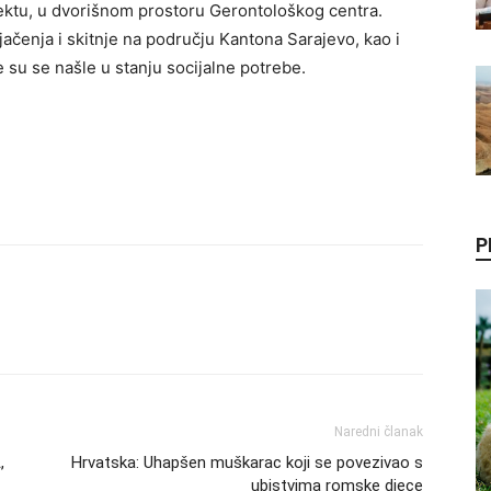
ektu, u dvorišnom prostoru Gerontološkog centra.
jačenja i skitnje na području Kantona Sarajevo, kao i
 su se našle u stanju socijalne potrebe.
P
Naredni članak
,
Hrvatska: Uhapšen muškarac koji se povezivao s
ubistvima romske djece