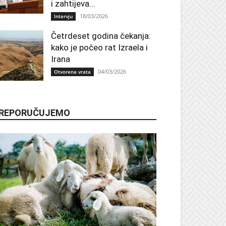
i zahtijeva...
18/03/2026
Intervju
Četrdeset godina čekanja:
kako je počeo rat Izraela i
Irana
04/03/2026
Otvorena vrata
REPORUČUJEMO