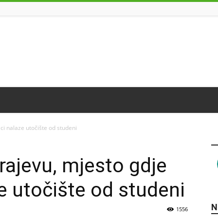
ici nalaze utočište od studeni
arajevu, mjesto gdje
e utočište od studeni
N
1556