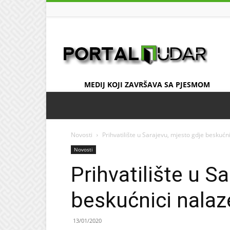
UDAR
MEDIJ KOJI ZAVRŠAVA SA PJESMOM
Novosti
Prihvatilište u Sarajevu, mjesto gdje beskućn
Novosti
Prihvatilište u S
beskućnici nalaz
13/01/2020