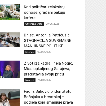
Kad političari relaksiraju
odnose, građani pakuju
kofere
09/06/2026
Otvorena vrata
Dr. sc. Antonija Petričušić:
STAGNACIJA SUVREMENE
MANJINSKE POLITIKE
02/06/2026
Intervju
Život iza kadra: Inela Nogić,
Miss opkoljenog Sarajeva,
predstavila svoju priču
24/04/2026
Novosti
Fadila Bahović o identitetu
Bošnjaka u Hrvatskoj –
podjela koja smanjuje prava