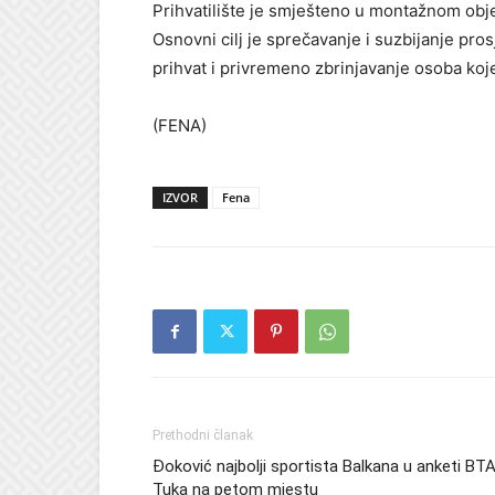
Prihvatilište je smješteno u montažnom obj
Osnovni cilj je sprečavanje i suzbijanje pros
prihvat i privremeno zbrinjavanje osoba koje
(FENA)
IZVOR
Fena
Prethodni članak
Đoković najbolji sportista Balkana u anketi BTA
Tuka na petom mjestu