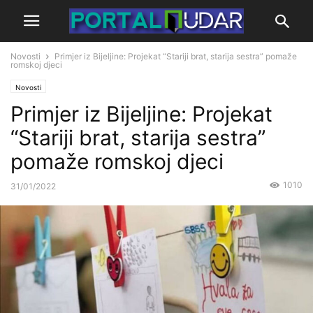
Novosti
Primjer iz Bijeljine: Projekat “Stariji brat, starija sestra” pomaže
romskoj djeci
Novosti
Primjer iz Bijeljine: Projekat
“Stariji brat, starija sestra”
pomaže romskoj djeci
1010
31/01/2022