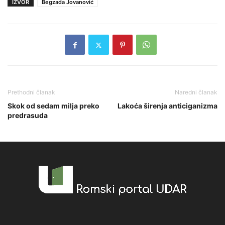
IZVOR
Begzada Jovanović
Prethodni članak
Naredni članak
Skok od sedam milja preko
Lakoća širenja anticiganizma
predrasuda