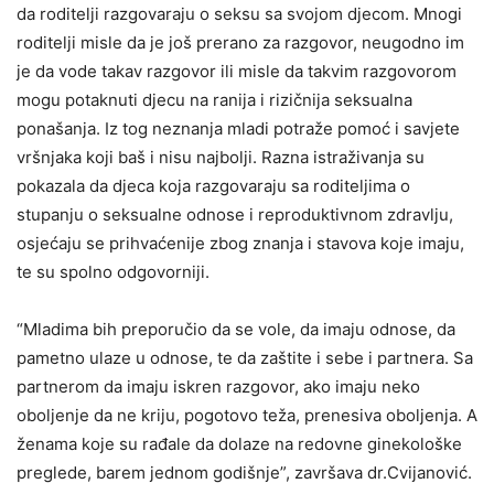
da roditelji razgovaraju o seksu sa svojom djecom. Mnogi
roditelji misle da je još prerano za razgovor, neugodno im
je da vode takav razgovor ili misle da takvim razgovorom
mogu potaknuti djecu na ranija i rizičnija seksualna
ponašanja. Iz tog neznanja mladi potraže pomoć i savjete
vršnjaka koji baš i nisu najbolji. Razna istraživanja su
pokazala da djeca koja razgovaraju sa roditeljima o
stupanju o seksualne odnose i reproduktivnom zdravlju,
osjećaju se prihvaćenije zbog znanja i stavova koje imaju,
te su spolno odgovorniji.
“Mladima bih preporučio da se vole, da imaju odnose, da
pametno ulaze u odnose, te da zaštite i sebe i partnera. Sa
partnerom da imaju iskren razgovor, ako imaju neko
oboljenje da ne kriju, pogotovo teža, prenesiva oboljenja. A
ženama koje su rađale da dolaze na redovne ginekološke
preglede, barem jednom godišnje”, završava dr.Cvijanović.