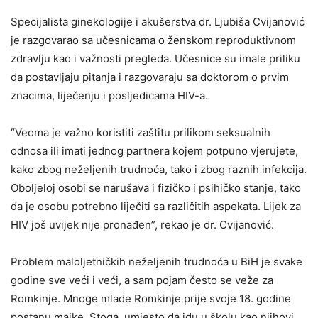
Specijalista ginekologije i akušerstva dr. Ljubiša Cvijanović
je razgovarao sa učesnicama o ženskom reproduktivnom
zdravlju kao i važnosti pregleda. Učesnice su imale priliku
da postavljaju pitanja i razgovaraju sa doktorom o prvim
znacima, liječenju i posljedicama HIV-a.
“Veoma je važno koristiti zaštitu prilikom seksualnih
odnosa ili imati jednog partnera kojem potpuno vjerujete,
kako zbog neželjenih trudnoća, tako i zbog raznih infekcija.
Oboljeloj osobi se narušava i fizičko i psihičko stanje, tako
da je osobu potrebno liječiti sa različitih aspekata. Lijek za
HIV još uvijek nije pronađen”, rekao je dr. Cvijanović.
Problem maloljetničkih neželjenih trudnoća u BiH je svake
godine sve veći i veći, a sam pojam često se veže za
Romkinje. Mnoge mlade Romkinje prije svoje 18. godine
postanu majke. Stoga, umjesto da idu u školu kao njihovi