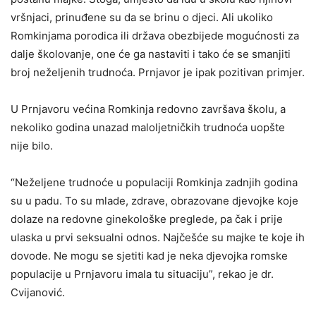
vršnjaci, prinuđene su da se brinu o djeci. Ali ukoliko
Romkinjama porodica ili država obezbijede mogućnosti za
dalje školovanje, one će ga nastaviti i tako će se smanjiti
broj neželjenih trudnoća. Prnjavor je ipak pozitivan primjer.
U Prnjavoru većina Romkinja redovno završava školu, a
nekoliko godina unazad maloljetničkih trudnoća uopšte
nije bilo.
“Neželjene trudnoće u populaciji Romkinja zadnjih godina
su u padu. To su mlade, zdrave, obrazovane djevojke koje
dolaze na redovne ginekološke preglede, pa čak i prije
ulaska u prvi seksualni odnos. Najčešće su majke te koje ih
dovode. Ne mogu se sjetiti kad je neka djevojka romske
populacije u Prnjavoru imala tu situaciju”, rekao je dr.
Cvijanović.