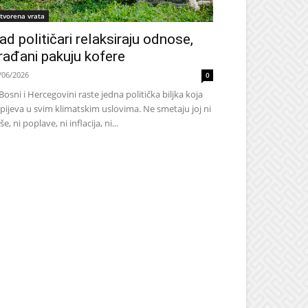
tvorena vrata
ad političari relaksiraju odnose,
rađani pakuju kofere
/06/2026
0
Bosni i Hercegovini raste jedna politička biljka koja
pijeva u svim klimatskim uslovima. Ne smetaju joj ni
še, ni poplave, ni inflacija, ni...