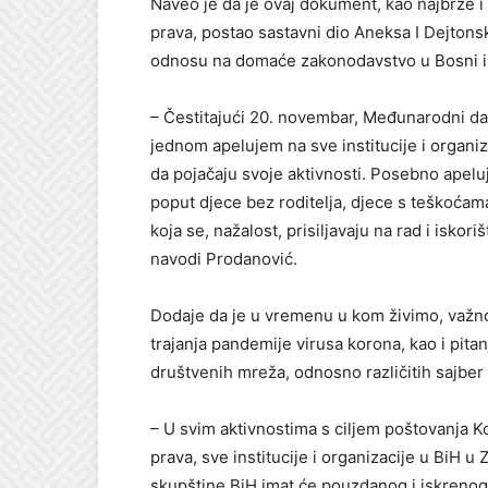
Naveo je da je ovaj dokument, kao najbrže i n
prava, postao sastavni dio Aneksa I Dejtons
odnosu na domaće zakonodavstvo u Bosni i
– Čestitajući 20. novembar, Međunarodni dan 
jednom apelujem na sve institucije i organi
da pojačaju svoje aktivnosti. Posebno apeluj
poput djece bez roditelja, djece s teškoćama
koja se, nažalost, prisiljavaju na rad i isko
navodi Prodanović.
Dodaje da je u vremenu u kom živimo, važno 
trajanja pandemije virusa korona, kao i pitan
društvenih mreža, odnosno različitih sajber 
– U svim aktivnostima s ciljem poštovanja Ko
prava, sve institucije i organizacije u BiH u
skupštine BiH imat će pouzdanog i iskrenog