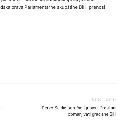
udska prava Parlamentarne skupštine BiH, prenosi
Naredni članak
u i
Dervo Sejdić poručio Ljubiću: Prestani
obmanjivati građane BiH