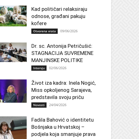
Kad političari relaksiraju
odnose, građani pakuju
kofere
09/06/2026
Otvorena vrata
Dr. sc. Antonija Petričušić:
STAGNACIJA SUVREMENE
MANJINSKE POLITIKE
02/06/2026
Intervju
Život iza kadra: Inela Nogić,
Miss opkoljenog Sarajeva,
predstavila svoju priču
24/04/2026
Novosti
Fadila Bahović o identitetu
Bošnjaka u Hrvatskoj –
podjela koja smanjuje prava