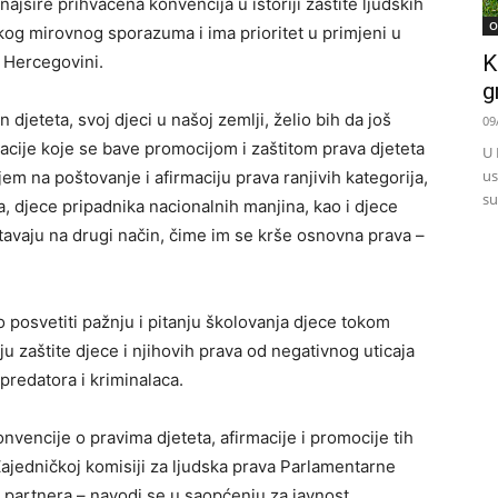
ajšire prihvaćena konvencija u istoriji zaštite ljudskih
O
kog mirovnog sporazuma i ima prioritet u primjeni u
K
 Hercegovini.
g
djeteta, svoj djeci u našoj zemlji, želio bih da još
09
zacije koje se bave promocijom i zaštitom prava djeteta
U 
us
em na poštovanje i afirmaciju prava ranjivih kategorija,
su
, djece pripadnika nacionalnih manjina, kao i djece
rištavaju na drugi način, čime im se krše osnovna prava –
posvetiti pažnju i pitanju školovanja djece tokom
ju zaštite djece i njihovih prava od negativnog uticaja
predatora i kriminalaca.
nvencije o pravima djeteta, afirmacije i promocije tih
 Zajedničkoj komisiji za ljudska prava Parlamentarne
 partnera – navodi se u saopćenju za javnost