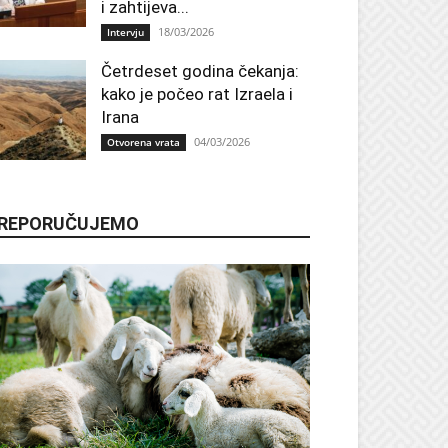
i zahtijeva...
18/03/2026
Intervju
Četrdeset godina čekanja:
kako je počeo rat Izraela i
Irana
04/03/2026
Otvorena vrata
REPORUČUJEMO