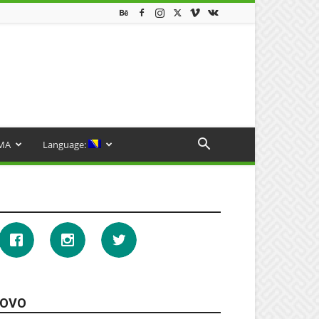
MA
Language:
OVO