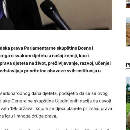
udska prava Parlamentarne skupštine Bosne i
iga o svakom djetetu u našoj zemlji, kao i
rava djeteta na život, preživljavanje, razvoj, učenje i
P
edstavljaju prioritetne obaveze svih institucija u
Međunarodnog dana djeteta, podsjetio da će se ovog
luke Generalne skupštine Ujedinjenih nacija da usvoji
kovalo 196 država i kojom se djeci planete priznaju prava
na igru i mnoga druga prava.