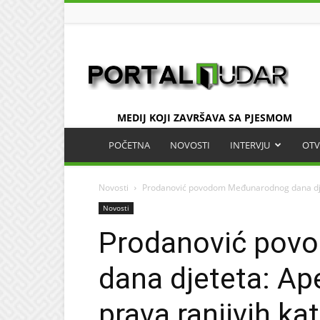
UDAR
MEDIJ KOJI ZAVRŠAVA SA PJESMOM
POČETNA
NOVOSTI
INTERVJU
OTV
Novosti
Prodanović povodom Međunarodnog dana djete
Novosti
Prodanović pov
dana djeteta: Ap
prava ranjivih ka