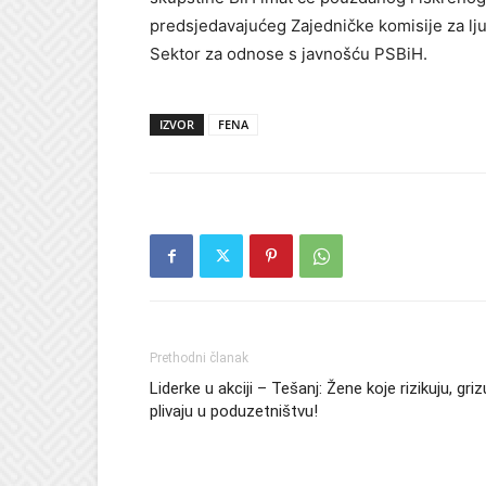
predsjedavajućeg Zajedničke komisije za lj
Sektor za odnose s javnošću PSBiH.
IZVOR
FENA
Prethodni članak
Liderke u akciji – Tešanj: Žene koje rizikuju, griz
plivaju u poduzetništvu!