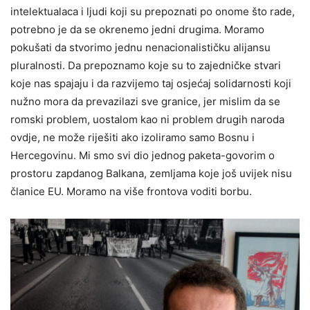
intelektualaca i ljudi koji su prepoznati po onome što rade,
potrebno je da se okrenemo jedni drugima. Moramo
pokušati da stvorimo jednu nenacionalističku alijansu
pluralnosti. Da prepoznamo koje su to zajedničke stvari
koje nas spajaju i da razvijemo taj osjećaj solidarnosti koji
nužno mora da prevazilazi sve granice, jer mislim da se
romski problem, uostalom kao ni problem drugih naroda
ovdje, ne može riješiti ako izoliramo samo Bosnu i
Hercegovinu. Mi smo svi dio jednog paketa-govorim o
prostoru zapdanog Balkana, zemljama koje još uvijek nisu
članice EU. Moramo na više frontova voditi borbu.