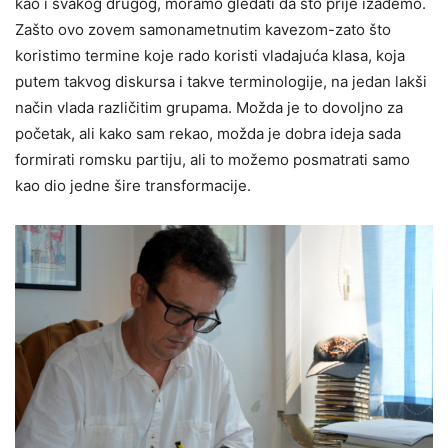
kao i svakog drugog, moramo gledati da što prije izađemo.
Zašto ovo zovem samonametnutim kavezom-zato što
koristimo termine koje rado koristi vladajuća klasa, koja
putem takvog diskursa i takve terminologije, na jedan lakši
način vlada različitim grupama. Možda je to dovoljno za
početak, ali kako sam rekao, možda je dobra ideja sada
formirati romsku partiju, ali to možemo posmatrati samo
kao dio jedne šire transformacije.