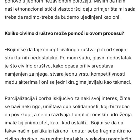
ponovo u jednom nezavidnom položaju. Mislim da nam
naši etnonacionalistički vlastodršci daju primjer šta mi sada
treba da radimo-treba da budemo ujedinjeni kao oni.
Koliko civilno društvo može pomoći u ovom procesu?
-Bojim se da taj koncept civilnog društva, pati od svojih
strukturnih nedostataka. Po mom sudu, glavni nedostatak
je što civilno društvo, kako opada priliv sredstava
namjenjen za njega, stvara jednu vrstu kompetitivnosti
među akterima i oni se jedni drugima javljaju kao takmaci.
Parcijalizacija i borba isključivo za neki svoj interes, čime
se bavi neki ngo, uništava duh solidarnosti, koji bi trebao
da povezuje, a ne da razdvaja. I unutar romskih udruženja
imate taj animozitet, kao i kod ostalih… Bojim se da na
takav način, partikularizirano i unutar sebe fragmentirano
civilno društvo, za rezultat ima lakšu vladavinu postojećih