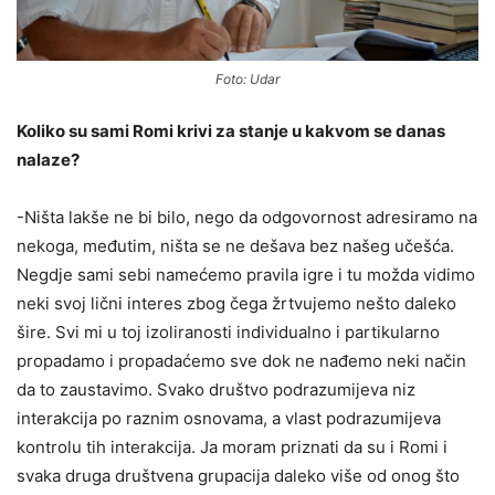
Foto: Udar
Koliko su sami Romi krivi za stanje u kakvom se danas
nalaze?
-Ništa lakše ne bi bilo, nego da odgovornost adresiramo na
nekoga, međutim, ništa se ne dešava bez našeg učešća.
Negdje sami sebi namećemo pravila igre i tu možda vidimo
neki svoj lični interes zbog čega žrtvujemo nešto daleko
šire. Svi mi u toj izoliranosti individualno i partikularno
propadamo i propadaćemo sve dok ne nađemo neki način
da to zaustavimo. Svako društvo podrazumijeva niz
interakcija po raznim osnovama, a vlast podrazumijeva
kontrolu tih interakcija. Ja moram priznati da su i Romi i
svaka druga društvena grupacija daleko više od onog što