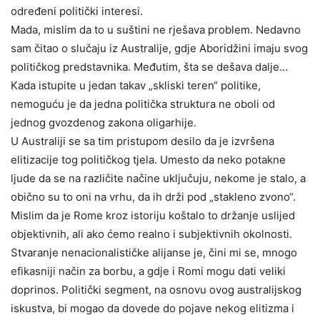
određeni politički interesi.
Mada, mislim da to u suštini ne rješava problem. Nedavno
sam čitao o slučaju iz Australije, gdje Aboridžini imaju svog
političkog predstavnika. Međutim, šta se dešava dalje…
Kada istupite u jedan takav „skliski teren“ politike,
nemoguću je da jedna politička struktura ne oboli od
jednog gvozdenog zakona oligarhije.
U Australiji se sa tim pristupom desilo da je izvršena
elitizacije tog političkog tjela. Umesto da neko potakne
ljude da se na različite načine uključuju, nekome je stalo, a
obično su to oni na vrhu, da ih drži pod „stakleno zvono“.
Mislim da je Rome kroz istoriju koštalo to držanje uslijed
objektivnih, ali ako ćemo realno i subjektivnih okolnosti.
Stvaranje nenacionalističke alijanse je, čini mi se, mnogo
efikasniji način za borbu, a gdje i Romi mogu dati veliki
doprinos. Politički segment, na osnovu ovog australijskog
iskustva, bi mogao da dovede do pojave nekog elitizma i