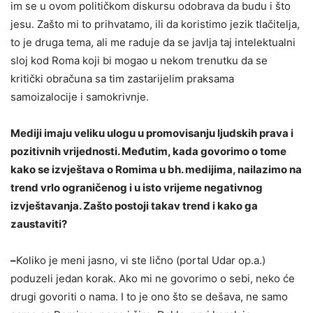
im se u ovom političkom diskursu odobrava da budu i što
jesu. Zašto mi to prihvatamo, ili da koristimo jezik tlačitelja,
to je druga tema, ali me raduje da se javlja taj intelektualni
sloj kod Roma koji bi mogao u nekom trenutku da se
kritički obračuna sa tim zastarijelim praksama
samoizalocije i samokrivnje.
Mediji imaju veliku ulogu u promovisanju ljudskih prava i
pozitivnih vrijednosti. Međutim, kada govorimo o tome
kako se izvještava o Romima u bh. medijima, nailazimo na
trend vrlo ograničenog i u isto vrijeme negativnog
izvještavanja. Zašto postoji takav trend i kako ga
zaustaviti?
–
Koliko je meni jasno, vi ste lično (portal Udar op.a.)
poduzeli jedan korak. Ako mi ne govorimo o sebi, neko će
drugi govoriti o nama. I to je ono što se dešava, ne samo