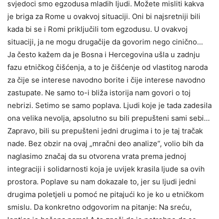
svjedoci smo egzodusa mladih ljudi. Možete misliti kakva
je briga za Rome u ovakvoj situaciji. Oni bi najsretniji bili
kada bi se i Romi priključili tom egzodusu. U ovakvoj
situaciji, ja ne mogu drugačije da govorim nego cinično…
Ja često kažem da je Bosna i Hercegovina ušla u zadnju
fazu etničkog čišćenja, a to je čišćenje od vlastitog naroda
za čije se interese navodno borite i čije interese navodno
zastupate. Ne samo to-i bliža istorija nam govori o toj
nebrizi. Setimo se samo poplava. Ljudi koje je tada zadesila
ona velika nevolja, apsolutno su bili prepušteni sami sebi…
Zapravo, bili su prepušteni jedni drugima i to je taj tračak
nade. Bez obzir na ovaj „mračni deo analize“, volio bih da
naglasimo značaj da su otvorena vrata prema jednoj
integraciji i solidarnosti koja je uvijek krasila ljude sa ovih
prostora. Poplave su nam dokazale to, jer su ljudi jedni
drugima poletjeli u pomoć ne pitajući ko je ko u etničkom
smislu. Da konkretno odgovorim na pitanje: Na sreću,