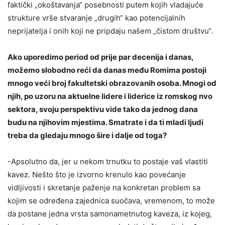
faktički „okoštavanja“ posebnosti putem kojih vladajuće
strukture vrše stvaranje „drugih“ kao potencijalnih
neprijatelja i onih koji ne pripdaju našem „čistom društvu“.
Ako uporedimo period od prije par decenija i danas,
možemo slobodno reći da danas među Romima postoji
mnogo veći broj fakultetski obrazovanih osoba. Mnogi od
njih, po uzoru na aktuelne lidere i liderice iz romskog nvo
sektora, svoju perspektivu vide tako da jednog dana
budu na njihovim mjestima. Smatrate i da ti mladi ljudi
treba da gledaju mnogo šire i dalje od toga?
-Apsolutno da, jer u nekom trnutku to postaje vaš vlastiti
kavez. Nešto što je izvorno krenulo kao povećanje
vidljivosti i skretanje paženje na konkretan problem sa
kojim se određena zajednica suočava, vremenom, to može
da postane jedna vrsta samonametnutog kaveza, iz kojeg,