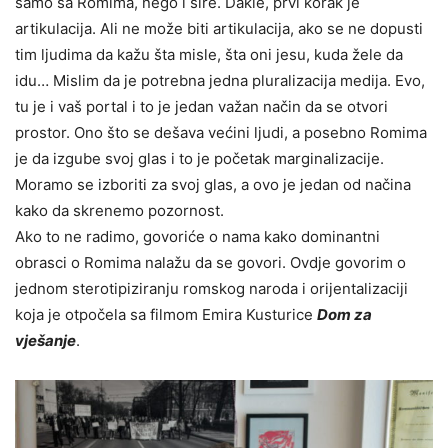
samo sa Romima, nego i šire. Dakle, prvi korak je
artikulacija. Ali ne može biti artikulacija, ako se ne dopusti
tim ljudima da kažu šta misle, šta oni jesu, kuda žele da
idu… Mislim da je potrebna jedna pluralizacija medija. Evo,
tu je i vaš portal i to je jedan važan način da se otvori
prostor. Ono što se dešava većini ljudi, a posebno Romima
je da izgube svoj glas i to je početak marginalizacije.
Moramo se izboriti za svoj glas, a ovo je jedan od načina
kako da skrenemo pozornost.
Ako to ne radimo, govoriće o nama kako dominantni
obrasci o Romima nalažu da se govori. Ovdje govorim o
jednom sterotipiziranju romskog naroda i orijentalizaciji
koja je otpočela sa filmom Emira Kusturice
Dom za
vješanje
.