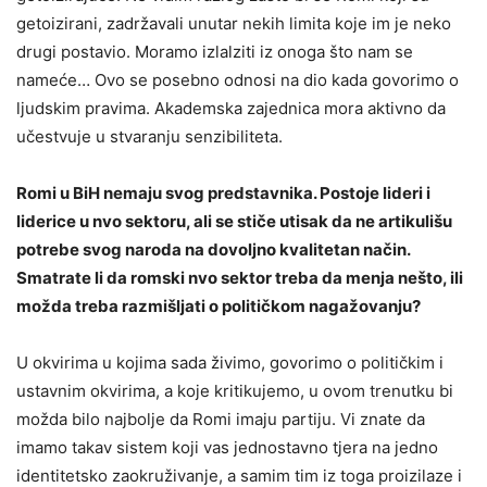
getoizirani, zadržavali unutar nekih limita koje im je neko
drugi postavio. Moramo izlalziti iz onoga što nam se
nameće… Ovo se posebno odnosi na dio kada govorimo o
ljudskim pravima. Akademska zajednica mora aktivno da
učestvuje u stvaranju senzibiliteta.
Romi u BiH nemaju svog predstavnika. Postoje lideri i
liderice u nvo sektoru, ali se stiče utisak da ne artikulišu
potrebe svog naroda na dovoljno kvalitetan način.
Smatrate li da romski nvo sektor treba da menja nešto, ili
možda treba razmišljati o političkom nagažovanju?
U okvirima u kojima sada živimo, govorimo o političkim i
ustavnim okvirima, a koje kritikujemo, u ovom trenutku bi
možda bilo najbolje da Romi imaju partiju. Vi znate da
imamo takav sistem koji vas jednostavno tjera na jedno
identitetsko zaokruživanje, a samim tim iz toga proizilaze i