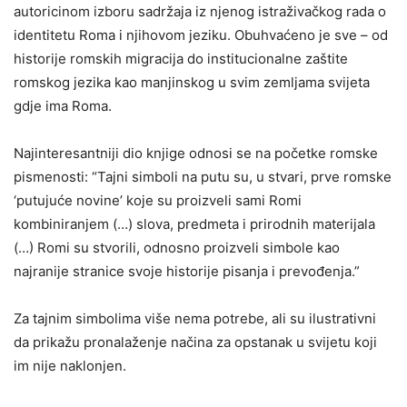
autoricinom izboru sadržaja iz njenog istraživačkog rada o
identitetu Roma i njihovom jeziku. Obuhvaćeno je sve – od
historije romskih migracija do institucionalne zaštite
romskog jezika kao manjinskog u svim zemljama svijeta
gdje ima Roma.
Najinteresantniji dio knjige odnosi se na početke romske
pismenosti: “Tajni simboli na putu su, u stvari, prve romske
‘putujuće novine’ koje su proizveli sami Romi
kombiniranjem (…) slova, predmeta i prirodnih materijala
(…) Romi su stvorili, odnosno proizveli simbole kao
najranije stranice svoje historije pisanja i prevođenja.”
Za tajnim simbolima više nema potrebe, ali su ilustrativni
da prikažu pronalaženje načina za opstanak u svijetu koji
im nije naklonjen.