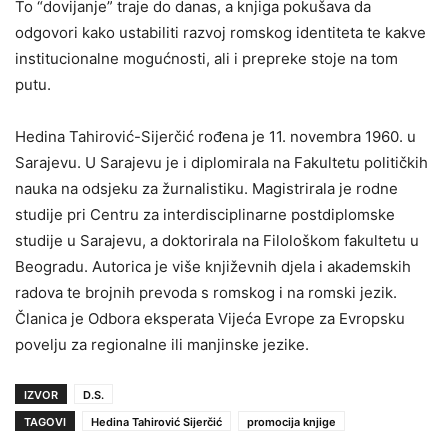
To “dovijanje” traje do danas, a knjiga pokušava da
odgovori kako ustabiliti razvoj romskog identiteta te kakve
institucionalne mogućnosti, ali i prepreke stoje na tom
putu.
Hedina Tahirović-Sijerčić rođena je 11. novembra 1960. u
Sarajevu. U Sarajevu je i diplomirala na Fakultetu političkih
nauka na odsjeku za žurnalistiku. Magistrirala je rodne
studije pri Centru za interdisciplinarne postdiplomske
studije u Sarajevu, a doktorirala na Filološkom fakultetu u
Beogradu. Autorica je više književnih djela i akademskih
radova te brojnih prevoda s romskog i na romski jezik.
Članica je Odbora eksperata Vijeća Evrope za Evropsku
povelju za regionalne ili manjinske jezike.
IZVOR
D.S.
TAGOVI
Hedina Tahirović Sijerčić
promocija knjige