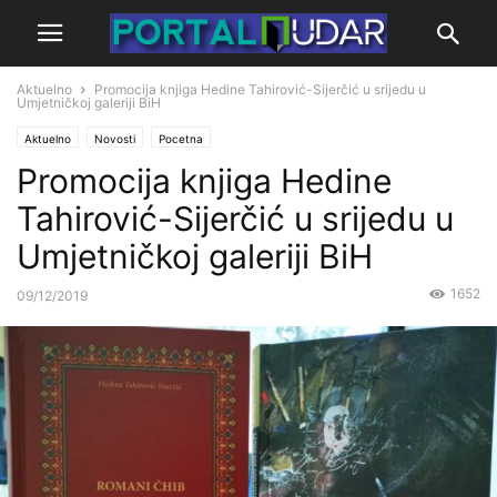
Aktuelno
Promocija knjiga Hedine Tahirović-Sijerčić u srijedu u
Umjetničkoj galeriji BiH
Aktuelno
Novosti
Pocetna
Promocija knjiga Hedine
Tahirović-Sijerčić u srijedu u
Umjetničkoj galeriji BiH
1652
09/12/2019