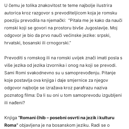
U čemu je tolika znakovitost te teme najbolje ilustrira
autorica kroz razgovor s prevoditeljicom koja je romsku
poeziju prevodila na njemački: “Pitala me je kako da nauči
romski koji se govori na prostoru bivše Jugoslavije. Moj
odgovor je bio da prvo nauči većinske jezike: srpski,
hrvatski, bosanski ili crnogorski.”
Prevoditi s romskog ili na romski uvijek znači imati posla s
više jezika od jezika izvornika i onog na koji se prevodi.
Sami Romi svakodnevno su u samoprevođenju. Pitanje
koje postavlja ova knjiga i daje smjernice za njegov
odgovor najbolje se izražava kroz parafrazu naziva
poznatog filma: Da li su oni u tom samoprevodu izgubljeni
ili nađeni?
Knjiga
“Romani čhib – posebni osvrti na jezik i kulturu
Roma”
objavljena je na bosanskom jeziku. Radi se o