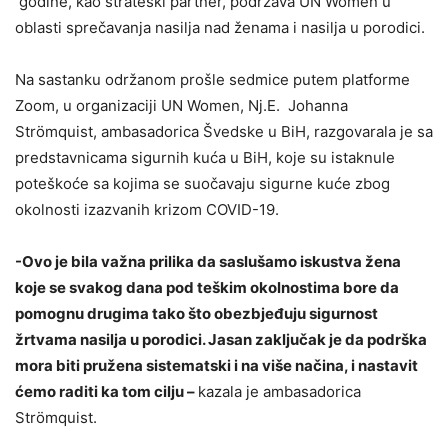
godine, kao strateški partner, podržava UN Women u
oblasti sprečavanja nasilja nad ženama i nasilja u porodici.
Na sastanku održanom prošle sedmice putem platforme
Zoom, u organizaciji UN Women, Nj.E. Johanna
Strömquist, ambasadorica Švedske u BiH, razgovarala je sa
predstavnicama sigurnih kuća u BiH, koje su istaknule
poteškoće sa kojima se suočavaju sigurne kuće zbog
okolnosti izazvanih krizom COVID-19.
-Ovo je bila važna prilika da saslušamo iskustva žena
koje se svakog dana pod teškim okolnostima bore da
pomognu drugima tako što obezbjeđuju sigurnost
žrtvama nasilja u porodici. Jasan zaključak je da podrška
mora biti pružena sistematski i na više načina, i nastavit
ćemo raditi ka tom cilju –
kazala je ambasadorica
Strömquist.