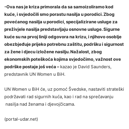
-Ova nas je kriza primorala da sa samoizoliramo kod
kuće, i svjedočili smo porastu nasilja u porodici. Zbog
povećanog nasilja u porodici, specijalizirane usluge za
preživjele nasilja predstavljaju osnovne usluge. Sigurne
kuće su na prvoj liniji odgovora na krizu, i njihovo osoblje
obezbjeđuje prijeko potrebnu zaštitu, podršku i sigurnost
za žene i djecu izložene nasilju. Nažalost, zbog
ekonomskih poteškoća kojima svjedočimo, važnost ove
podrške postaje još veća –
kazao je David Saunders,
predstavnik UN Women u BiH.
UN Women u BiH će, uz pomoć Švedske, nastaviti strateški
podržavati rad sigurnih kuća, kao i rad na sprečavanju
nasilja nad ženama i djevojčicama.
(portal-udar.net)