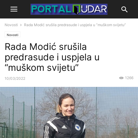
Novosti
Rada Modić srušila predrasude i uspjela u “muškom svijetu”
Novosti
Rada Modić srušila
predrasude i uspjela u
“muškom svijetu”
1266
10/03/2022