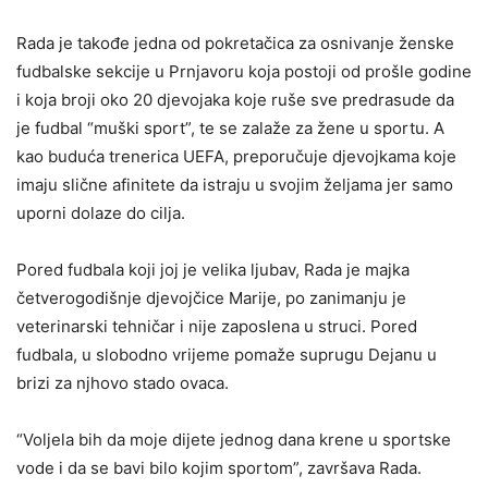
Rada je takođe jedna od pokretačica za osnivanje ženske
fudbalske sekcije u Prnjavoru koja postoji od prošle godine
i koja broji oko 20 djevojaka koje ruše sve predrasude da
je fudbal “muški sport”, te se zalaže za žene u sportu. A
kao buduća trenerica UEFA, preporučuje djevojkama koje
imaju slične afinitete da istraju u svojim željama jer samo
uporni dolaze do cilja.
Pored fudbala koji joj je velika ljubav, Rada je majka
četverogodišnje djevojčice Marije, po zanimanju je
veterinarski tehničar i nije zaposlena u struci. Pored
fudbala, u slobodno vrijeme pomaže suprugu Dejanu u
brizi za njhovo stado ovaca.
“Voljela bih da moje dijete jednog dana krene u sportske
vode i da se bavi bilo kojim sportom”, završava Rada.