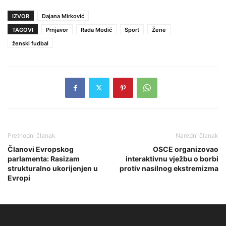
IZVOR
Dajana Mirković
TAGOVI
Prnjavor
Rada Modić
Sport
Žene
ženski fudbal
Prethodni članak
Naredni članak
Članovi Evropskog
OSCE organizovao
parlamenta: Rasizam
interaktivnu vježbu o borbi
strukturalno ukorijenjen u
protiv nasilnog ekstremizma
Evropi