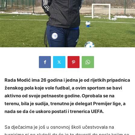
Rada Modić ima 26 godina i jedna je od rijetkih pripadnica
ženskog pola koje vole fudbal, a ovim sportom se bavi
aktivno od svoje petnaeste godine. Oprobala se na
terenu, bila je sudija, trenutno je delegat Premijer lige, a
nada se da će uskoro postati i trenerica UEFA.
Sa dječacima je još u osnovnoj školi učestvovala na
turnirima ni ne sluteći da će je to dovesti do posla kojim se