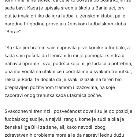
sada bavi. Kada je upisala srednju školu u Banjaluci, prvi
put je imala priliku da igra fudbal u ženskom klubu, pa je
naredne tri godine provela u ženskom fudbalskom klubu
“Borac”.
“Sa starijim bratom sam napravila prve korake u fudbalu, a
kada sam počela da treniram tu mi je pomogla i sestra u
nabavci opreme i svoj podršci koja mi je tada bila potrebna,
ona me vodila na utakmice i bodrila me u svakom trenutku”,
rekla je Rada, te dodala da je svaki izlazak na teren bio
preplavljen pozitivnom tremom i izazovima, na koje
zaboravi onog trenutka kada utakmica počne.
Svakodnevni treninzi i posvećenost doveli su je do pozicije
fudbalskog sudije, a najviši rang u kome je sudila bila je
ženska lliga BiH za žene, ali, kako navodi, zbog
zdravstvenih problema morala je da napravi jednu dužu