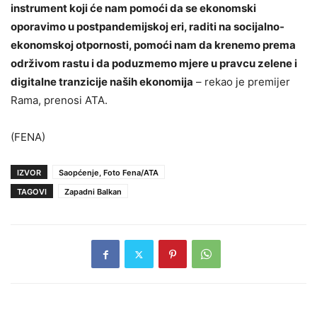
instrument koji će nam pomoći da se ekonomski
oporavimo u postpandemijskoj eri, raditi na socijalno-
ekonomskoj otpornosti, pomoći nam da krenemo prema
održivom rastu i da poduzmemo mjere u pravcu zelene i
digitalne tranzicije naših ekonomija
– rekao je premijer
Rama, prenosi ATA.
(FENA)
IZVOR
Saopćenje, Foto Fena/ATA
TAGOVI
Zapadni Balkan