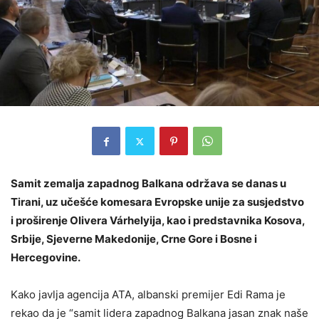
Samit zemalja zapadnog Balkana održava se danas u
Tirani, uz učešće komesara Evropske unije za susjedstvo
i proširenje Olivera Várhelyija, kao i predstavnika Kosova,
Srbije, Sjeverne Makedonije, Crne Gore i Bosne i
Hercegovine.
Kako javlja agencija ATA, albanski premijer Edi Rama je
rekao da je “samit lidera zapadnog Balkana jasan znak naše