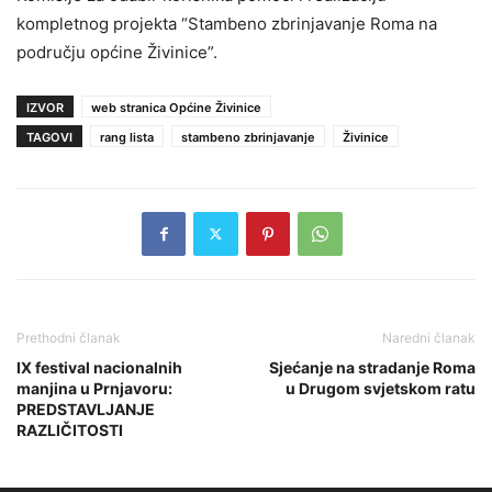
kompletnog projekta “Stambeno zbrinjavanje Roma na
području općine Živinice”.
IZVOR
web stranica Općine Živinice
TAGOVI
rang lista
stambeno zbrinjavanje
Živinice
Prethodni članak
Naredni članak
IX festival nacionalnih
Sjećanje na stradanje Roma
manjina u Prnjavoru:
u Drugom svjetskom ratu
PREDSTAVLJANJE
RAZLIČITOSTI