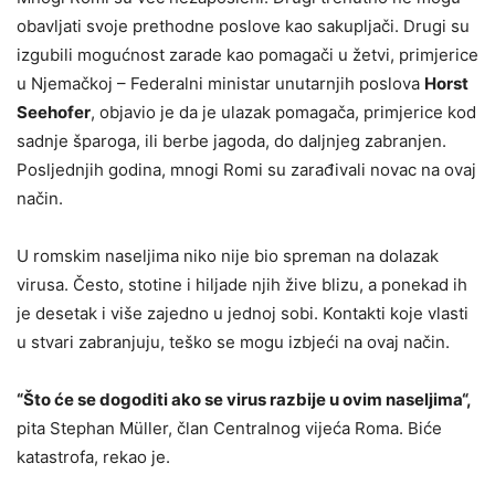
obavljati svoje prethodne poslove kao sakupljači. Drugi su
izgubili mogućnost zarade kao pomagači u žetvi, primjerice
u Njemačkoj – Federalni ministar unutarnjih poslova
Horst
Seehofer
, objavio je da je ulazak pomagača, primjerice kod
sadnje šparoga, ili berbe jagoda, do daljnjeg zabranjen.
Posljednjih godina, mnogi Romi su zarađivali novac na ovaj
način.
U romskim naseljima niko nije bio spreman na dolazak
virusa. Često, stotine i hiljade njih žive blizu, a ponekad ih
je desetak i više zajedno u jednoj sobi. Kontakti koje vlasti
u stvari zabranjuju, teško se mogu izbjeći na ovaj način.
“Što će se dogoditi ako se virus razbije u ovim naseljima“,
pita Stephan Müller, član Centralnog vijeća Roma. Biće
katastrofa, rekao je.