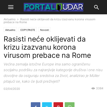
Aktuelno
Rasisti neće oklijevati da krizu izazvanu korona virusom
prebace na Rome
Aktuelno
COPY/PASTE
Novosti
Rasisti neće oklijevati da
krizu izazvanu korona
virusom prebace na Rome
Većina zemalja istočne Europe ima samo ograničenu
socijalnu podršku za najranjivije kategorije društva i one nisu
dovoljne da osiguraju sredstva za život, analizirao je Müller
pitajući se, kako će ljudi preživjeti?
3384
02/04/2020