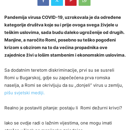
Pandemija virusa COVID-19, uzrokovala je da određene
kategorije društva koje su i prije ovoga svega živjele u
teškim uslovima, sada budu daleko ugroženije od drugih.
Manjine, a naročito Romi, posebno su teško pogođeni
krizom s obzirom na to da većina propadnika ove
zajednice živi u lošim stambenim i ekonomskim uslovima.
Sa dodatnim teretom diskriminacije, prvi su se susreli
Romi u Bugarskoj, gdje su zapečećena prva romska
naselja, a Romi se okrivljuju da su „donjeli“ virus u zemlju,
pišu svjetski mediji.
Realno je postaviti pitanje: postaju li Romi dežurni krivci?
Iako se ovdje radi o lažnim vijestima, one mogu imati