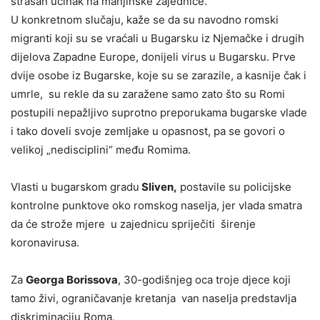
strašan učinak na manjinske zajednice.
U konkretnom slučaju, kaže se da su navodno romski
migranti koji su se vraćali u Bugarsku iz Njemačke i drugih
dijelova Zapadne Europe, donijeli virus u Bugarsku. Prve
dvije osobe iz Bugarske, koje su se zarazile, a kasnije čak i
umrle, su rekle da su zaražene samo zato što su Romi
postupili nepažljivo suprotno preporukama bugarske vlade
i tako doveli svoje zemljake u opasnost, pa se govori o
velikoj „nedisciplini“ među Romima.
Vlasti u bugarskom gradu
Sliven,
postavile su policijske
kontrolne punktove oko romskog naselja, jer vlada smatra
da će strože mjere u zajednicu spriječiti širenje
koronavirusa.
Za
Georga Borissova
, 30-godišnjeg oca troje djece koji
tamo živi, ograničavanje kretanja van naselja predstavlja
diskriminaciju Roma.