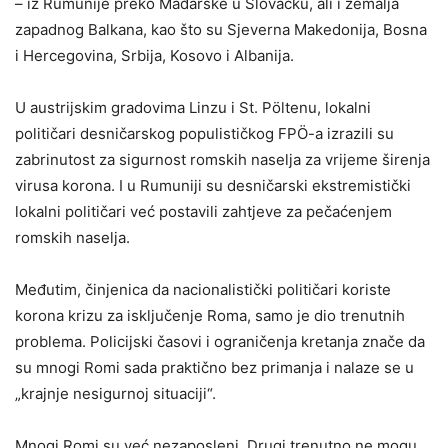
– iz Rumunije preko Mađarske u Slovačku, ali i zemalja
zapadnog Balkana, kao što su Sjeverna Makedonija, Bosna
i Hercegovina, Srbija, Kosovo i Albanija.
U austrijskim gradovima Linzu i St. Pöltenu, lokalni
političari desničarskog populističkog FPÖ-a izrazili su
zabrinutost za sigurnost romskih naselja za vrijeme širenja
virusa korona. I u Rumuniji su desničarski ekstremistički
lokalni političari već postavili zahtjeve za pečaćenjem
romskih naselja.
Međutim, činjenica da nacionalistički političari koriste
korona krizu za isključenje Roma, samo je dio trenutnih
problema. Policijski časovi i ograničenja kretanja znače da
su mnogi Romi sada praktično bez primanja i nalaze se u
„krajnje nesigurnoj situaciji“.
Mnogi Romi su već nezaposleni. Drugi trenutno ne mogu