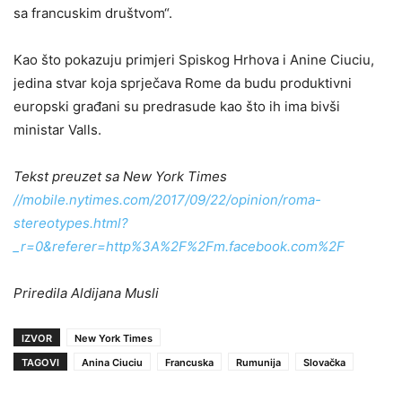
sa francuskim društvom“.
Kao što pokazuju primjeri Spiskog Hrhova i Anine Ciuciu,
jedina stvar koja sprječava Rome da budu produktivni
europski građani su predrasude kao što ih ima bivši
ministar Valls.
Tekst preuzet sa New York Times
//mobile.nytimes.com/2017/09/22/opinion/roma-
stereotypes.html?
_r=0&referer=http%3A%2F%2Fm.facebook.com%2F
Priredila Aldijana Musli
IZVOR
New York Times
TAGOVI
Anina Ciuciu
Francuska
Rumunija
Slovačka