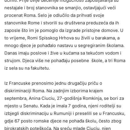
učiniti. Prije dvije decenije mogućnosti zapošljavanja su
nestajale i broj stanovnika se smanjio, ostavljajući veći
procenat Roma. Selo je odlučilo da prihvati svoje
stanovnike Rome i stvorili su društvena preduzeća da ih
zaposle što im je pomoglo da izgrade pristojne domove. U
to vrijeme, Romi Spisskog Hrhova su živili u barakama, a
mnogo djece je pohađalo nastavu u segregiranim školama.
Danas imaju poslove i žive u kućama sa tekućom vodom i
strujom. Djeca više ne pohađaju posebne škole, a tri Roma
iz sela su na fakultetu.
Iz Francuske prenosimo jednu drugačiju priču o
diskriminaciji Roma. Na zadnjim izborima krajem
septembra, Anina Ciuciu, 27-godišnja Romkinja, se bori za
mjesto u Senatu. Kada je imala 7 godina, njeni roditelji su
izbjegli diskriminaciju u Rumuniji i preselili se u Francusku,
gdje 67 posto romske djece ne pohađa školu, često zbog
birokratskih poteškoća. Na sreću mlade Ciuciu, njen