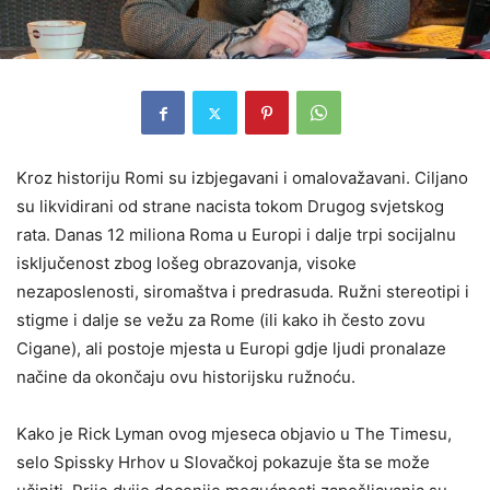
Kroz historiju Romi su izbjegavani i omalovažavani. Ciljano
su likvidirani od strane nacista tokom Drugog svjetskog
rata. Danas 12 miliona Roma u Europi i dalje trpi socijalnu
isključenost zbog lošeg obrazovanja, visoke
nezaposlenosti, siromaštva i predrasuda. Ružni stereotipi i
stigme i dalje se vežu za Rome (ili kako ih često zovu
Cigane), ali postoje mjesta u Europi gdje ljudi pronalaze
načine da okončaju ovu historijsku ružnoću.
Kako je Rick Lyman ovog mjeseca objavio u The Timesu,
selo Spissky Hrhov u Slovačkoj pokazuje šta se može