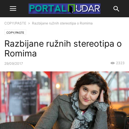
COPY/PASTE
Razbijane ružnih stereotipa o Romima
COPY/PASTE
Razbijane ružnih stereotipa o
Romima
2323
29/09/2017