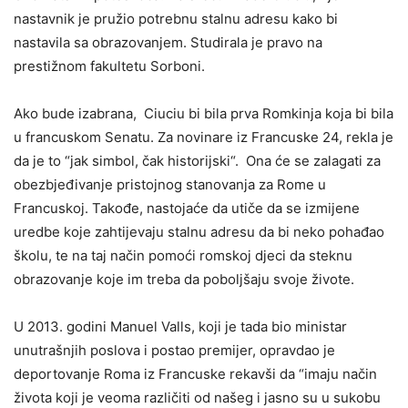
nastavnik je pružio potrebnu stalnu adresu kako bi
nastavila sa obrazovanjem. Studirala je pravo na
prestižnom fakultetu Sorboni.
Ako bude izabrana, Ciuciu bi bila prva Romkinja koja bi bila
u francuskom Senatu. Za novinare iz Francuske 24, rekla je
da je to “jak simbol, čak historijski“. Ona će se zalagati za
obezbjeđivanje pristojnog stanovanja za Rome u
Francuskoj. Takođe, nastojaće da utiče da se izmijene
uredbe koje zahtijevaju stalnu adresu da bi neko pohađao
školu, te na taj način pomoći romskoj djeci da steknu
obrazovanje koje im treba da poboljšaju svoje živote.
U 2013. godini Manuel Valls, koji je tada bio ministar
unutrašnjih poslova i postao premijer, opravdao je
deportovanje Roma iz Francuske rekavši da “imaju način
života koji je veoma različiti od našeg i jasno su u sukobu