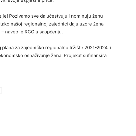
iti svoje uspješne priče.
e je! Pozivamo sve da učestvuju i nominuju ženu
tako našoj regionalnoj zajednici daju uzore žena
 – naveo je RCC u saopćenju.
g plana za zajedničko regionalno tržište 2021-2024. i
ekonomsko osnaživanje žena. Projekat sufinansira