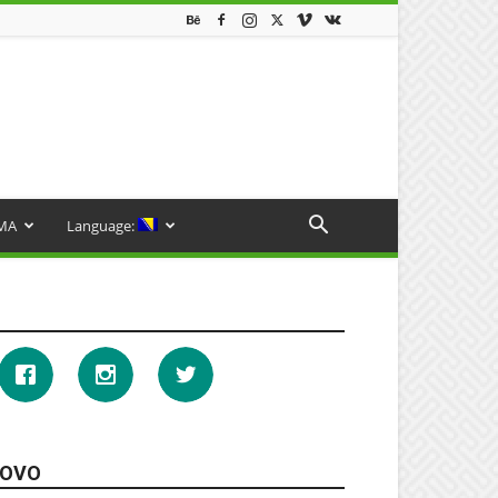
MA
Language:
OVO