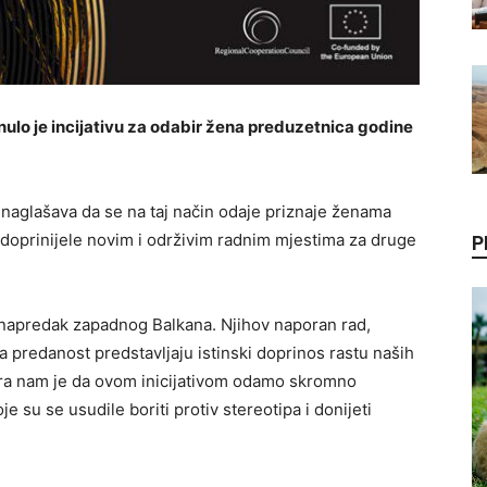
ulo je incijativu za odabir žena preduzetnica godine
i naglašava da se na taj način odaje priznaje ženama
i doprinijele novim i održivim radnim mjestima za druge
P
 napredak zapadnog Balkana. Njihov naporan rad,
va predanost predstavljaju istinski doprinos rastu naših
era nam je da ovom inicijativom odamo skromno
 su se usudile boriti protiv stereotipa i donijeti