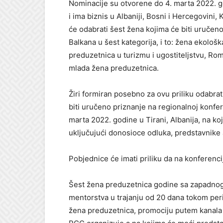
Nominacije su otvorene do 4. marta 2022. 
i ima biznis u Albaniji, Bosni i Hercegovini,
će odabrati šest žena kojima će biti uruče
Balkana u šest kategorija, i to: žena ekološ
preduzetnica u turizmu i ugostiteljstvu, Ro
mlada žena preduzetnica.
Žiri formiran posebno za ovu priliku odabrat
biti uručeno priznanje na regionalnoj konfe
marta 2022. godine u Tirani, Albanija, na ko
uključujući donosioce odluka, predstavnike
Pobjednice će imati priliku da na konferencij
Šest žena preduzetnica godine sa zapadnog 
mentorstva u trajanju od 20 dana tokom per
žena preduzetnica, promociju putem kanala 