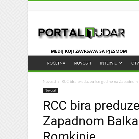
UDAR
MEDIJ KOJI ZAVRŠAVA SA PJESMOM
POČETNA
NOVOSTI
INTERVJU
OTV
Novosti
RCC bira preduzetnice godine na Zapadnom B
Novosti
RCC bira preduze
Zapadnom Balkan
Romkinje