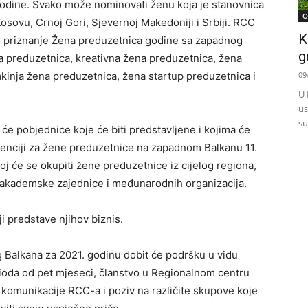
godine. Svako može nominovati ženu koja je stanovnica
O
 Kosovu, Crnoj Gori, Sjevernoj Makedoniji i Srbiji. RCC
K
no priznanje Žena preduzetnica godine sa zapadnog
g
ka preduzetnica, kreativna žena preduzetnica, žena
mkinja žena preduzetnica, žena startup preduzetnica i
09
U 
us
su
 će pobjednice koje će biti predstavljene i kojima će
renciji za žene preduzetnice na zapadnom Balkanu 11.
joj će se okupiti žene preduzetnice iz cijelog regiona,
 akademske zajednice i međunarodnih organizacija.
i predstave njihov biznis.
Balkana za 2021. godinu dobit će podršku u vidu
ioda od pet mjeseci, članstvo u Regionalnom centru
komunikacije RCC-a i poziv na različite skupove koje