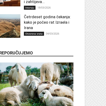
i zahtijeva...
18/03/2026
Intervju
Četrdeset godina čekanja:
kako je počeo rat Izraela i
Irana
04/03/2026
Otvorena vrata
REPORUČUJEMO