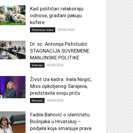
Kad političari relaksiraju
odnose, građani pakuju
kofere
09/06/2026
Otvorena vrata
Dr. sc. Antonija Petričušić:
STAGNACIJA SUVREMENE
MANJINSKE POLITIKE
02/06/2026
Intervju
Život iza kadra: Inela Nogić,
Miss opkoljenog Sarajeva,
predstavila svoju priču
24/04/2026
Novosti
Fadila Bahović o identitetu
Bošnjaka u Hrvatskoj –
podjela koja smanjuje prava