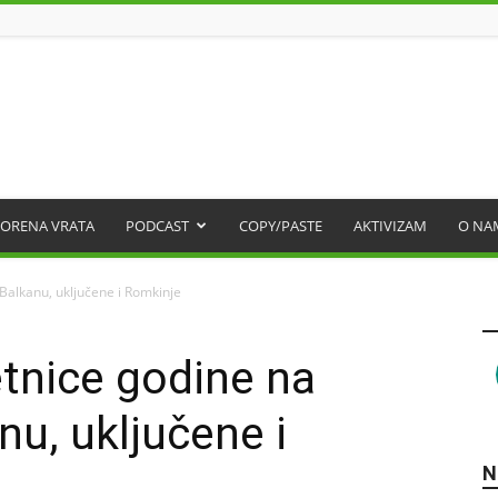
ORENA VRATA
PODCAST
COPY/PASTE
AKTIVIZAM
O NA
alkanu, uključene i Romkinje
tnice godine na
u, uključene i
N