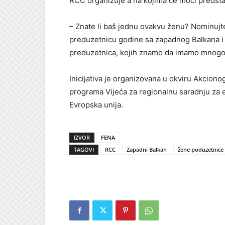
RCC organizuje a na kojima će moći predstav
– Znate li baš jednu ovakvu ženu? Nominujt
preduzetnicu godine sa zapadnog Balkana i 
preduzetnica, kojih znamo da imamo mnogo
Inicijativa je organizovana u okviru Akciono
programa Vijeća za regionalnu saradnju za 
Evropska unija.
IZVOR
FENA
TAGOVI
RCC
Zapadni Balkan
žene poduzetnice