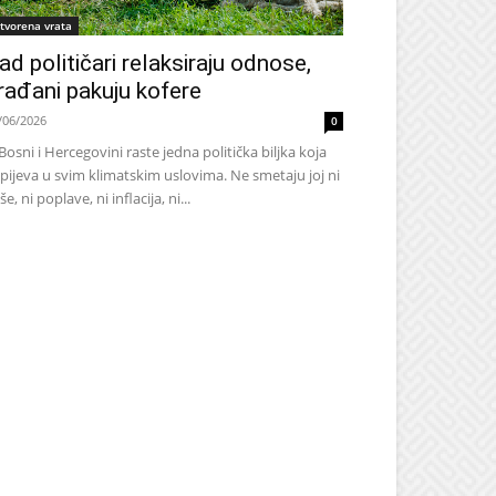
tvorena vrata
ad političari relaksiraju odnose,
rađani pakuju kofere
/06/2026
0
Bosni i Hercegovini raste jedna politička biljka koja
pijeva u svim klimatskim uslovima. Ne smetaju joj ni
še, ni poplave, ni inflacija, ni...