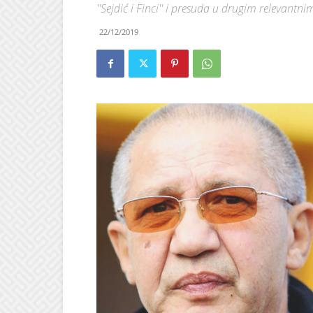
''Sejdić i Finci'' i presuda u drugim relevant
22/12/2019