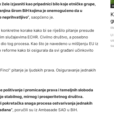
ne žele izjasniti kao pripadnici bilo koje etničke grupe,
O
manjina širom BiH kojima je onemogućeno da u
K
e neprihvatljivo“
, saopćeno je.
g
09
 konkretne korake kako bi se riješilo pitanje presude
U 
tnim slučajevima ECHR. Civilno društvo, a posebno
us
 dio tog procesa. Kao što je navedeno u mišljenju EU iz
su
 reforme kako bi osigurala da svi građani učinkovito
inci” pitanje je ljudskih prava. Osiguravanje jednakih
 poštivanje i promicanje prava i temeljnih sloboda
e stabilnog, mirnog i prosperitetnog društva.
 pokretačka snaga procesa ostvarivanja jednakih
rađana”
, poručili su iz Ambasade SAD u BiH.