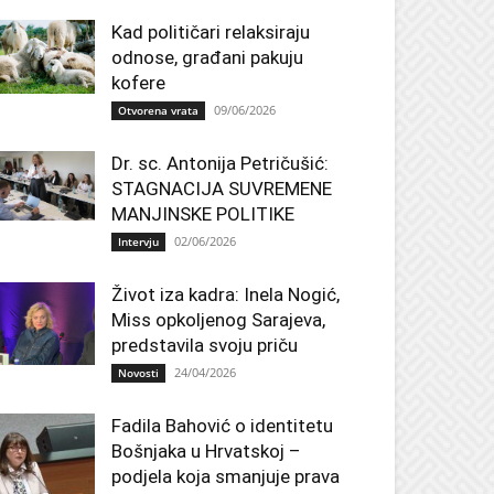
Kad političari relaksiraju
odnose, građani pakuju
kofere
09/06/2026
Otvorena vrata
Dr. sc. Antonija Petričušić:
STAGNACIJA SUVREMENE
MANJINSKE POLITIKE
02/06/2026
Intervju
Život iza kadra: Inela Nogić,
Miss opkoljenog Sarajeva,
predstavila svoju priču
24/04/2026
Novosti
Fadila Bahović o identitetu
Bošnjaka u Hrvatskoj –
podjela koja smanjuje prava