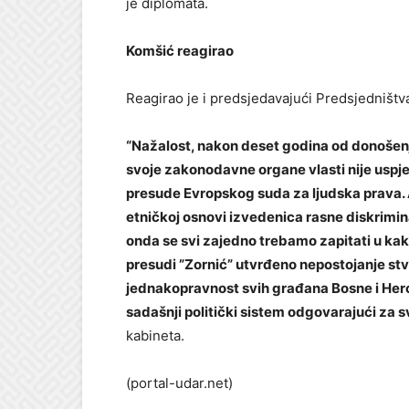
je diplomata.
Komšić reagirao
Reagirao je i predsjedavajući Predsjedništv
“Nažalost, nakon deset godina od donošenj
svoje zakonodavne organe vlasti nije uspj
presude Evropskog suda za ljudska prava. 
etničkoj osnovi izvedenica rasne diskrimina
onda se svi zajedno trebamo zapitati u kak
presudi ”Zornić” utvrđeno nepostojanje stv
jednakopravnost svih građana Bosne i Herce
sadašnji politički sistem odgovarajući za 
kabineta.
(portal-udar.net)