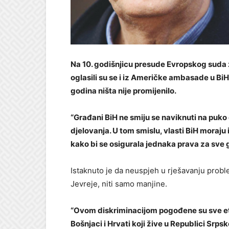
Na 10. godišnjicu presude Evropskog suda za
oglasili su se i iz Američke ambasade u BiH.
godina ništa nije promijenilo.
“Građani BiH ne smiju se naviknuti na puko
djelovanja. U tom smislu, vlasti BiH moraju 
kako bi se osigurala jednaka prava za sve
Istaknuto je da neuspjeh u rješavanju pro
Jevreje, niti samo manjine.
“Ovom diskriminacijom pogođene su sve etni
Bošnjaci i Hrvati koji žive u Republici Srpsk