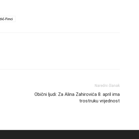
ić-Finci
Naredni članak
Obični ljudi: Za Alina Zahirovića 8. april ima
trostruku vrijednost