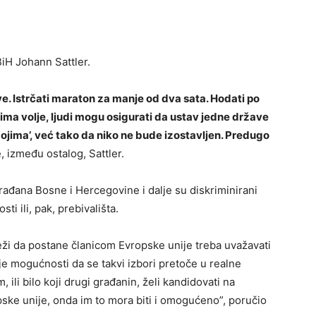
iH Johann Sattler.
ve. Istrčati maraton za manje od dva sata. Hodati po
 ima volje, ljudi mogu osigurati da ustav jedne države
mojima’, već tako da niko ne bude izostavljen. Predugo
e, između ostalog, Sattler.
rađana Bosne i Hercegovine i dalje su diskriminirani
ti ili, pak, prebivališta.
teži da postane članicom Evropske unije treba uvažavati
je mogućnosti da se takvi izbori pretoče u realne
, ili bilo koji drugi građanin, želi kandidovati na
pske unije, onda im to mora biti i omogućeno”, poručio