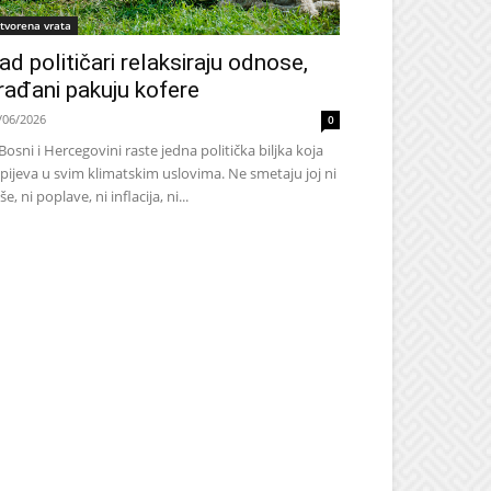
tvorena vrata
ad političari relaksiraju odnose,
rađani pakuju kofere
/06/2026
0
Bosni i Hercegovini raste jedna politička biljka koja
pijeva u svim klimatskim uslovima. Ne smetaju joj ni
še, ni poplave, ni inflacija, ni...