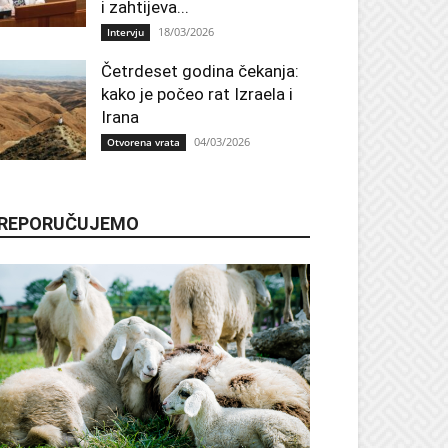
i zahtijeva...
18/03/2026
Intervju
Četrdeset godina čekanja:
kako je počeo rat Izraela i
Irana
04/03/2026
Otvorena vrata
REPORUČUJEMO