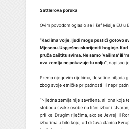
Sattlerova poruka
Ovim povodom oglasio se i šef Misije EU u B
“Kad ima volje, ljudi mogu postići gotovo s
Mjesecu. Uspješno iskorijeniti boginje. Kad
pruža zaštitu svima. Ne samo ‘vašima’ ili ‘
ova zemlja ne pokazuje tu volju”
, napisao j
Prema njegovim riječima, desetine hiljada g
zbog svoje etničke pripadnosti ili nepripadnos
“Nijedna zemlja nije savršena, ali ona koja 
slobodu svake osobe na lični izbor i stvaran
prilike. Drugim riječima, ako se Jevrej ili Rom
izborima u bilo kojoj od država članica Evro