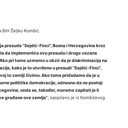
a BiH Željko Komšić.
a presude ”Sejdić-Finci”, Bosna i Hercegovina kroz
ela da implementira ovu presudu i druge vezane
Ako pri tome uzmemo u obzir da je diskriminacija na
cije, kako je to utvrđeno u presudi ”Sejdić-Finci”,
voj to zemlji živimo. Ako tome pridodamo da je u
arne političke demokracije, odnosno da ne postoji
govine, onda se, također, moramo zapitati je li
sve građane ove zemlje”
, saopćeno je iz Komšićevog