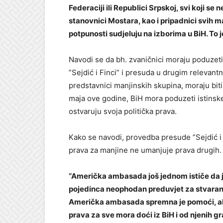
Federaciji ili Republici Srpskoj, svi koji se 
stanovnici Mostara, kao i pripadnici svih 
potpunosti sudjeluju na izborima u BiH. To j
Navodi se da bh. zvaničnici moraju poduzeti
”Sejdić i Finci” i presuda u drugim relevan
predstavnici manjinskih skupina, moraju biti
maja ove godine, BiH mora poduzeti istinske
ostvaruju svoja politička prava.
Kako se navodi, provedba presude ”Sejdić i F
prava za manjine ne umanjuje prava drugih.
“Američka ambasada još jednom ističe da je
pojedinca neophodan preduvjet za stvaranj
Američka ambasada spremna je pomoći, ali
prava za sve mora doći iz BiH i od njenih g