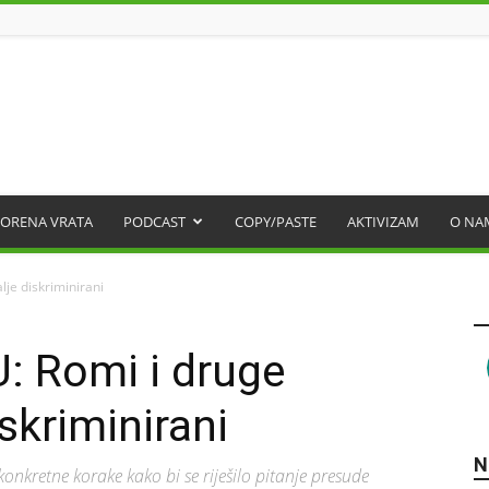
ORENA VRATA
PODCAST
COPY/PASTE
AKTIVIZAM
O NA
lje diskriminirani
U: Romi i druge
iskriminirani
N
onkretne korake kako bi se riješilo pitanje presude