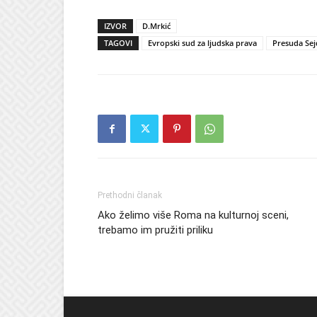
IZVOR
D.Mrkić
TAGOVI
Evropski sud za ljudska prava
Presuda Sejd
Prethodni članak
Ako želimo više Roma na kulturnoj sceni,
trebamo im pružiti priliku