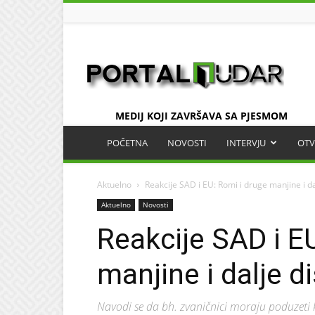
UDAR
MEDIJ KOJI ZAVRŠAVA SA PJESMOM
POČETNA
NOVOSTI
INTERVJU
OTV
Aktuelno
Reakcije SAD i EU: Romi i druge manjine i da
Aktuelno
Novosti
Reakcije SAD i E
manjine i dalje d
Navodi se da bh. zvaničnici moraju poduzeti k