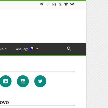
MA
Language:
OVO