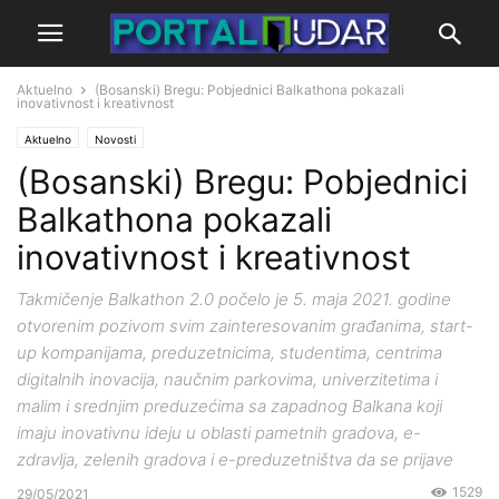
Aktuelno
(Bosanski) Bregu: Pobjednici Balkathona pokazali
inovativnost i kreativnost
Aktuelno
Novosti
(Bosanski) Bregu: Pobjednici
Balkathona pokazali
inovativnost i kreativnost
Takmičenje Balkathon 2.0 počelo je 5. maja 2021. godine
otvorenim pozivom svim zainteresovanim građanima, start-
up kompanijama, preduzetnicima, studentima, centrima
digitalnih inovacija, naučnim parkovima, univerzitetima i
malim i srednjim preduzećima sa zapadnog Balkana koji
imaju inovativnu ideju u oblasti pametnih gradova, e-
zdravlja, zelenih gradova i e-preduzetništva da se prijave
1529
29/05/2021