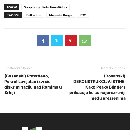
IZVOR
Saopćenje, Foto Fena/Arhiv
TAGOVI
Balkathon
Majlinda Bregu
RCC
Prethodni članak
Naredni članak
(Bosanski) Potvrđeno,
(Bosanski)
Pokret Levijatan izvršio
DEKONSTRUKCIJA ISTINE:
diskriminaciju nad Romima u
Kako Peaky Blinders
Srbiji
prikazuje ko su najprezreniji
među prezrenima