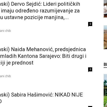
ski) Dervo Sejdić: Lideri političkih
a imaju određeno razumijevanje za
u ustavne pozicije manjina,...
0
ni chib
ski) Naida Mehanović, predsjednica
 mladih Kantona Sarajevo: Biti drugi i
iji je prednost
B
0
ni chib
ski) Sabira Hašimović: NIKAD NIJE
O