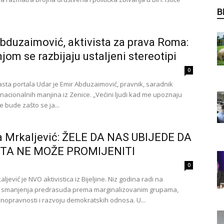
B
bduzaimović, aktivista za prava Roma:
jom se razbijaju ustaljeni stereotipi
0
sta portala Udar je Emir Abduzaimović, pravnik, saradnik
nacionalnih manjina iz Zenice. „Većini ljudi kad me upoznaju
e bude zašto se ja...
a Mrkaljević: ŽELE DA NAS UBIJEDE DA
ŠTA NE MOŽE PROMIJENITI
0
aljević je NVO aktivistica iz Bijeljine. Niz godina radi na
a smanjenja predrasuda prema marginalizovanim grupama,
vnopravnosti i razvoju demokratskih odnosa. U...