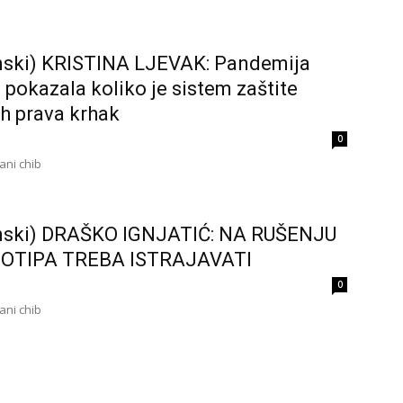
nski) KRISTINA LJEVAK: Pandemija
 pokazala koliko je sistem zaštite
ih prava krhak
0
ni chib
nski) DRAŠKO IGNJATIĆ: NA RUŠENJU
OTIPA TREBA ISTRAJAVATI
0
ni chib