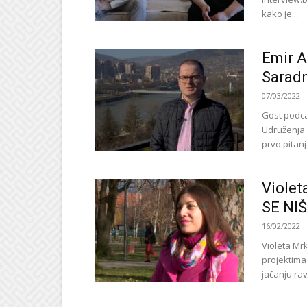
kako je...
Emir A
Saradn
07/03/2022
Gost podca
Udruženja 
prvo pitanj
Violet
SE NI
16/02/2022
Violeta Mrk
projektim
jačanju ra