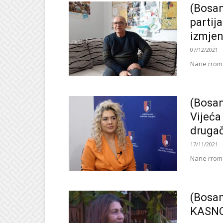
(Bosan
partij
izmjen
07/12/2021
Nane rroma
(Bosan
Vijeća
drugač
17/11/2021
Nane rroma
(Bosan
KASN