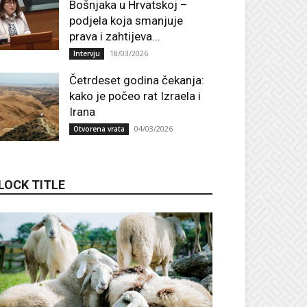
Bošnjaka u Hrvatskoj –
podjela koja smanjuje
prava i zahtijeva...
18/03/2026
Intervju
Četrdeset godina čekanja:
kako je počeo rat Izraela i
Irana
04/03/2026
Otvorena vrata
LOCK TITLE