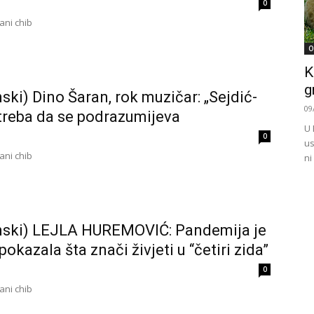
0
ni chib
O
K
g
ski) Dino Šaran, rok muzičar: „Sejdić-
09
 treba da se podrazumijeva
U 
0
us
ni chib
ni
nski) LEJLA HUREMOVIĆ: Pandemija je
okazala šta znači živjeti u “četiri zida”
0
ni chib