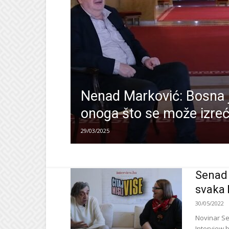
Nenad Marković: Bosna j
onoga što se može izreć
29/03/2025
Senad 
svaka 
30/05/2022
Novinar Se
Interview.b