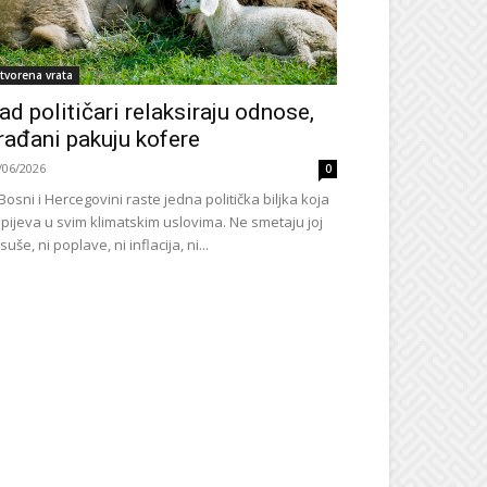
tvorena vrata
ad političari relaksiraju odnose,
rađani pakuju kofere
/06/2026
0
Bosni i Hercegovini raste jedna politička biljka koja
pijeva u svim klimatskim uslovima. Ne smetaju joj
 suše, ni poplave, ni inflacija, ni...