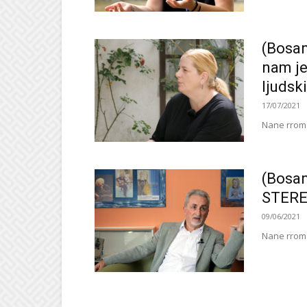
(Bosa
nam je
ljudsk
17/07/2021
Nane rroma
(Bosa
STERE
09/06/2021
Nane rroma