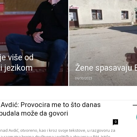
e više od
i jezikom
Žene spasavaju 
06/10/2023
Avdić: Provocira me to što danas
budala može da govori
0
nad Avdić, otvoreno, kao i kroz svoje tekstove, u razgovoru za
a razmatra brojna društvena i politička zbivanja u BiH. Ističe