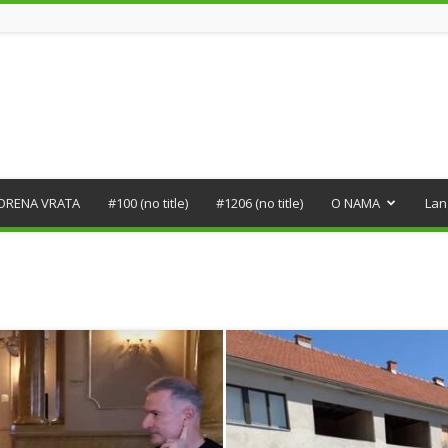
ORENA VRATA
#100 (no title)
#1206 (no title)
O NAMA
Lan