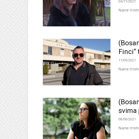
06/11/2021
Nane rroma
(Bosan
Finci“
11/09/2021
Nane rroma
(Bosa
svima p
08/08/2021
Nane rroma