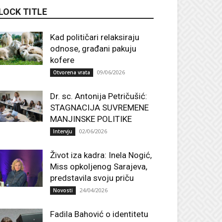
LOCK TITLE
Kad političari relaksiraju
odnose, građani pakuju
kofere
09/06/2026
Otvorena vrata
Dr. sc. Antonija Petričušić:
STAGNACIJA SUVREMENE
MANJINSKE POLITIKE
02/06/2026
Intervju
Život iza kadra: Inela Nogić,
Miss opkoljenog Sarajeva,
predstavila svoju priču
24/04/2026
Novosti
Fadila Bahović o identitetu