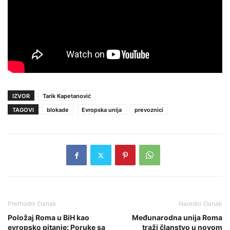
IZVOR
Tarik Kapetanović
TAGOVI
blokade
Evropska unija
prevoznici
Prethodni članak
Naredni članak
Položaj Roma u BiH kao
Međunarodna unija Roma
evropsko pitanje: Poruke sa
traži članstvo u novom