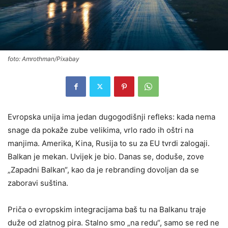
foto: Amrothman/Pixabay
Evropska unija ima jedan dugogodišnji refleks: kada nema
snage da pokaže zube velikima, vrlo rado ih oštri na
manjima. Amerika, Kina, Rusija to su za EU tvrdi zalogaji.
Balkan je mekan. Uvijek je bio. Danas se, doduše, zove
„Zapadni Balkan“, kao da je rebranding dovoljan da se
zaboravi suština.
Priča o evropskim integracijama baš tu na Balkanu traje
duže od zlatnog pira. Stalno smo „na redu“, samo se red ne