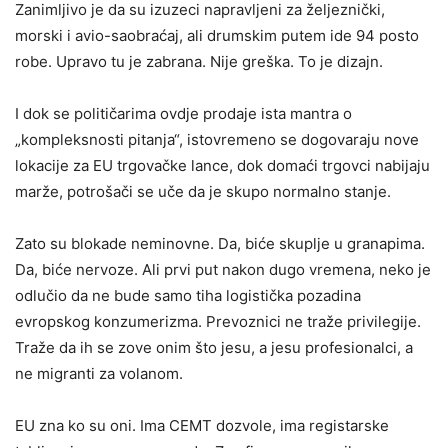
Zanimljivo je da su izuzeci napravljeni za željeznički,
morski i avio-saobraćaj, ali drumskim putem ide 94 posto
robe. Upravo tu je zabrana. Nije greška. To je dizajn.
I dok se političarima ovdje prodaje ista mantra o
„kompleksnosti pitanja“, istovremeno se dogovaraju nove
lokacije za EU trgovačke lance, dok domaći trgovci nabijaju
marže, potrošači se uče da je skupo normalno stanje.
Zato su blokade neminovne. Da, biće skuplje u granapima.
Da, biće nervoze. Ali prvi put nakon dugo vremena, neko je
odlučio da ne bude samo tiha logistička pozadina
evropskog konzumerizma. Prevoznici ne traže privilegije.
Traže da ih se zove onim što jesu, a jesu profesionalci, a
ne migranti za volanom.
EU zna ko su oni. Ima CEMT dozvole, ima registarske