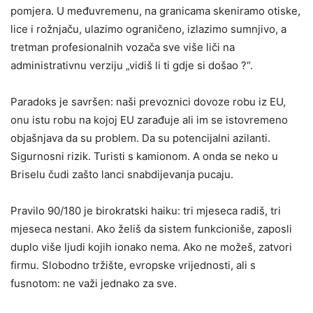
pomjera. U međuvremenu, na granicama skeniramo otiske,
lice i rožnjaču, ulazimo ograničeno, izlazimo sumnjivo, a
tretman profesionalnih vozača sve više liči na
administrativnu verziju „vidiš li ti gdje si došao ?“.
Paradoks je savršen: naši prevoznici dovoze robu iz EU,
onu istu robu na kojoj EU zarađuje ali im se istovremeno
objašnjava da su problem. Da su potencijalni azilanti.
Sigurnosni rizik. Turisti s kamionom. A onda se neko u
Briselu čudi zašto lanci snabdijevanja pucaju.
Pravilo 90/180 je birokratski haiku: tri mjeseca radiš, tri
mjeseca nestani. Ako želiš da sistem funkcioniše, zaposli
duplo više ljudi kojih ionako nema. Ako ne možeš, zatvori
firmu. Slobodno tržište, evropske vrijednosti, ali s
fusnotom: ne važi jednako za sve.