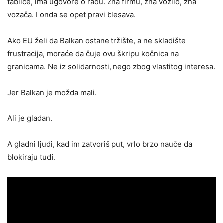
tablice, ima ugovore o radu. Zna firmu, zna vozilo, zna
vozača. I onda se opet pravi blesava.
Ako EU želi da Balkan ostane tržište, a ne skladište
frustracija, moraće da čuje ovu škripu kočnica na
granicama. Ne iz solidarnosti, nego zbog vlastitog interesa.
Jer Balkan je možda mali.
Ali je gladan.
A gladni ljudi, kad im zatvoriš put, vrlo brzo nauče da
blokiraju tuđi.