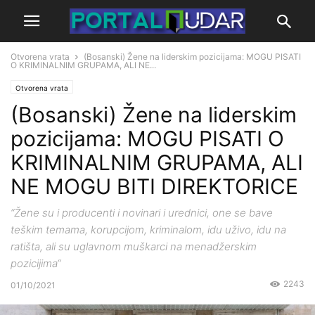
Otvorena vrata
(Bosanski) Žene na liderskim pozicijama: MOGU PISATI
O KRIMINALNIM GRUPAMA, ALI NE...
Otvorena vrata
(Bosanski) Žene na liderskim
pozicijama: MOGU PISATI O
KRIMINALNIM GRUPAMA, ALI
NE MOGU BITI DIREKTORICE
“Žene su i producenti i novinari i urednici, one se bave
teškim temama, korupcijom, kriminalom, idu uživo, idu na
ratišta, ali su uglavnom muškarci na menadžerskim
pozicijima“
2243
01/10/2021