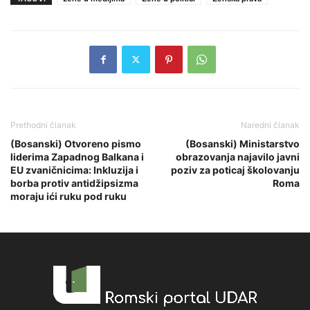
Prethodni članak
Naredni članak
(Bosanski) Otvoreno pismo
(Bosanski) Ministarstvo
liderima Zapadnog Balkana i
obrazovanja najavilo javni
EU zvaničnicima: Inkluzija i
poziv za poticaj školovanju
borba protiv antidžipsizma
Roma
moraju ići ruku pod ruku