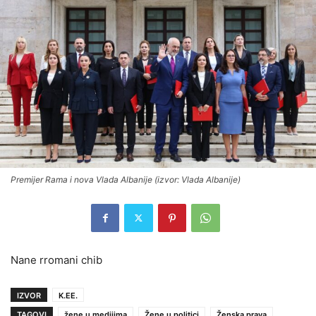
Premijer Rama i nova Vlada Albanije (izvor: Vlada Albanije)
Nane rromani chib
IZVOR
K.EE.
TAGOVI
žene u medijima
Žene u politici
Ženska prava