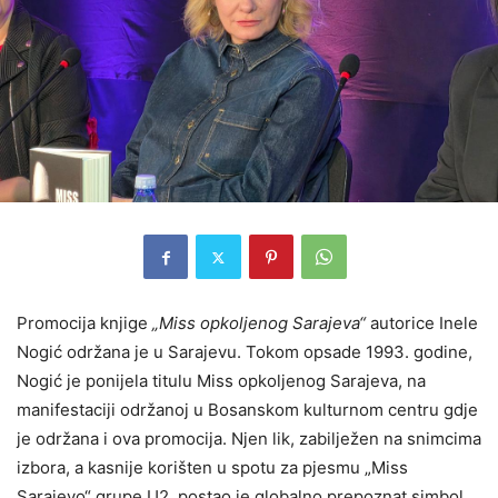
Promocija knjige
„Miss opkoljenog Sarajeva“
autorice Inele
Nogić održana je u Sarajevu. Tokom opsade 1993. godine,
Nogić je ponijela titulu Miss opkoljenog Sarajeva, na
manifestaciji održanoj u Bosanskom kulturnom centru gdje
je održana i ova promocija. Njen lik, zabilježen na snimcima
izbora, a kasnije korišten u spotu za pjesmu „Miss
Sarajevo“ grupe U2, postao je globalno prepoznat simbol