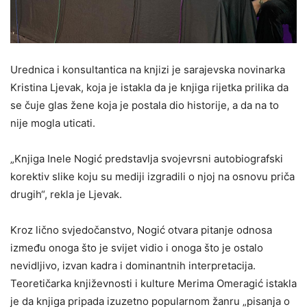
Urednica i konsultantica na knjizi je sarajevska novinarka
Kristina Ljevak, koja je istakla da je knjiga rijetka prilika da
se čuje glas žene koja je postala dio historije, a da na to
nije mogla uticati.
„Knjiga Inele Nogić predstavlja svojevrsni autobiografski
korektiv slike koju su mediji izgradili o njoj na osnovu priča
drugih“, rekla je Ljevak.
Kroz lično svjedočanstvo, Nogić otvara pitanje odnosa
između onoga što je svijet vidio i onoga što je ostalo
nevidljivo, izvan kadra i dominantnih interpretacija.
Teoretičarka književnosti i kulture Merima Omeragić istakla
je da knjiga pripada izuzetno popularnom žanru „pisanja o