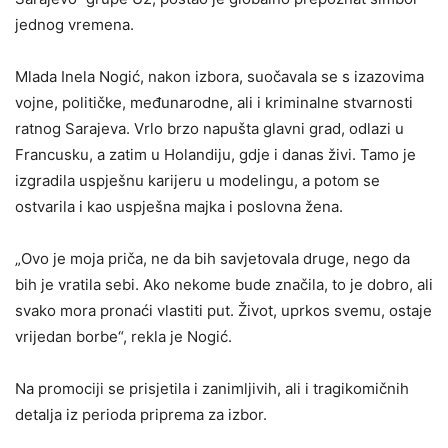
jednog vremena.
Mlada Inela Nogić, nakon izbora, suočavala se s izazovima
vojne, političke, međunarodne, ali i kriminalne stvarnosti
ratnog Sarajeva. Vrlo brzo napušta glavni grad, odlazi u
Francusku, a zatim u Holandiju, gdje i danas živi. Tamo je
izgradila uspješnu karijeru u modelingu, a potom se
ostvarila i kao uspješna majka i poslovna žena.
„Ovo je moja priča, ne da bih savjetovala druge, nego da
bih je vratila sebi. Ako nekome bude značila, to je dobro, ali
svako mora pronaći vlastiti put. Život, uprkos svemu, ostaje
vrijedan borbe“, rekla je Nogić.
Na promociji se prisjetila i zanimljivih, ali i tragikomičnih
detalja iz perioda priprema za izbor.