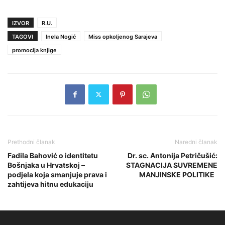
IZVOR
R.U.
TAGOVI
Inela Nogić
Miss opkoljenog Sarajeva
promocija knjige
Prethodni članak
Naredni članak
Fadila Bahović o identitetu
Dr. sc. Antonija Petričušić:
Bošnjaka u Hrvatskoj –
STAGNACIJA SUVREMENE
podjela koja smanjuje prava i
MANJINSKE POLITIKE
zahtijeva hitnu edukaciju