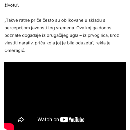
životu“.
„Takve ratne priče često su oblikovane u skladu s
percepcijom javnosti tog vremena. Ova knjiga donosi
poznate događaje iz drugačijeg ugla – iz prvog lica, kroz
vlastiti narativ, priču koja joj je bila oduzeta“, rekla je
Omeragić.