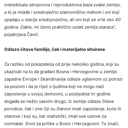
intelektuala obrazovna i reproduktivna baza svake zemlje,
a to je mlađe i sredovječno stanovništvo mahom i oni koji
spadaju u starije srednjovječno, ali oni koji se vrte oko 40
godina. Dakle, mi ćemo praktično ostati zemlja staraca”,
pojašnjava Čavić.
Odlaze čitave familije, čak i materijalno situirane
Za razliku od pokazatelja od prije nekoliko godina, koji su
ukazivali na to da građani Bosne i Hercegovine u zemlje
zapadne Evrope i Skandinavije odlaze uglavnom uz potrazi
za poslom i da je riječ o ljudima koji ne mogu naći
zaposlenje u svojoj domovini, u posljednje tri godine
događa se nešto sasvim drugo. Iz zemlje odlaze čitave
porodice, čak i one čiji su članovi imali zaposlenje, kuće ili
stanove i koji su, bar statistički, imali sve uslove za
normalan život za prilike u Bosni i Hercegovini. To znači,