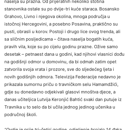
naselja su prazna. Od prijeratnih nekoliko stotina
stanovnika ostale su po dvije-tri kuće staraca. Bosansko
Grahovo, Livno i njegova okolina, mnoga područja u
istočnoj Hercegovini, a posebno Posavina, praktično su
pusti, obrasli u korov. Postoji i drugo lice ovog trenda, ali
sa sličnim posljedicama – čitava naselja bogatih kuća,
pravih vila, koje su po cijelu godinu prazne. Ožive samo
desetak – petnaest dana u godini, kad njihovi vlasnici dođu
na godišnji odmor u domovinu, da bi odmah zatim opet
zatvorila svoja vrata i prozore, sve do sljedećeg ljeta i
novih godišnjih odmora. Televizija Federacije nedavno je
prikazala sumornu priču o travničkom selu Hamamdžići,
gdje su donedavno odjekivali glasovi mnoštva djece, a
danas učiteljica Lutvija Keronjić Bahtić svaki dan putuje iz
Travnika u to selo da bi učila jednog jedinog učenika u
područnoj školi.
“Ovdje je prije tri-četiri godine, odjeljenje brojalo 14 đaka.