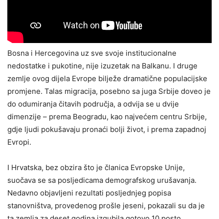
Bosna i Hercegovina uz sve svoje institucionalne
nedostatke i pukotine, nije izuzetak na Balkanu. I druge
zemlje ovog dijela Evrope bilježe dramatične populacijske
promjene. Talas migracija, posebno sa juga Srbije doveo je
do odumiranja čitavih područja, a odvija se u dvije
dimenzije – prema Beogradu, kao najvećem centru Srbije,
gdje ljudi pokušavaju pronaći bolji život, i prema zapadnoj
Evropi.
I Hrvatska, bez obzira što je članica Evropske Unije,
suočava se sa posljedicama demografskog urušavanja.
Nedavno objavljeni rezultati posljednjeg popisa
stanovništva, provedenog prošle jeseni, pokazali su da je
ta zemlja za deset godina izgubila gotovo 10 posto