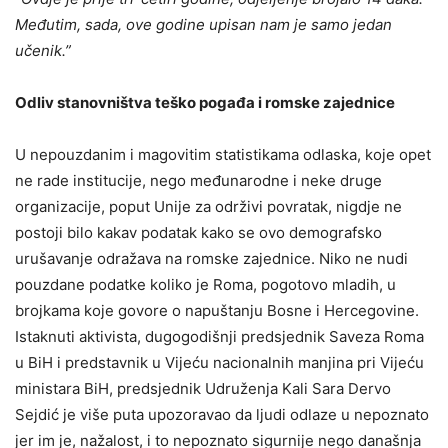
Međutim, sada, ove godine upisan nam je samo jedan
učenik.”
Odliv stanovništva teško pogađa i romske zajednice
U nepouzdanim i magovitim statistikama odlaska, koje opet
ne rade institucije, nego međunarodne i neke druge
organizacije, poput Unije za održivi povratak, nigdje ne
postoji bilo kakav podatak kako se ovo demografsko
urušavanje odražava na romske zajednice. Niko ne nudi
pouzdane podatke koliko je Roma, pogotovo mladih, u
brojkama koje govore o napuštanju Bosne i Hercegovine.
Istaknuti aktivista, dugogodišnji predsjednik Saveza Roma
u BiH i predstavnik u Vijeću nacionalnih manjina pri Vijeću
ministara BiH, predsjednik Udruženja Kali Sara Dervo
Sejdić je više puta upozoravao da ljudi odlaze u nepoznato
jer im je, nažalost, i to nepoznato sigurnije nego današnja