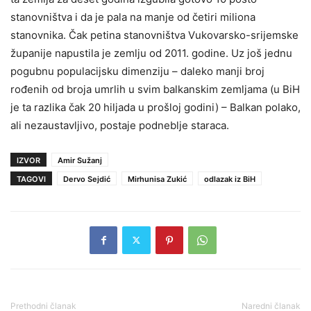
stanovništva i da je pala na manje od četiri miliona
stanovnika. Čak petina stanovništva Vukovarsko-srijemske
županije napustila je zemlju od 2011. godine. Uz još jednu
pogubnu populacijsku dimenziju – daleko manji broj
rođenih od broja umrlih u svim balkanskim zemljama (u BiH
je ta razlika čak 20 hiljada u prošloj godini) – Balkan polako,
ali nezaustavljivo, postaje podneblje staraca.
IZVOR
Amir Sužanj
TAGOVI
Dervo Sejdić
Mirhunisa Zukić
odlazak iz BiH
Prethodni članak
Naredni članak