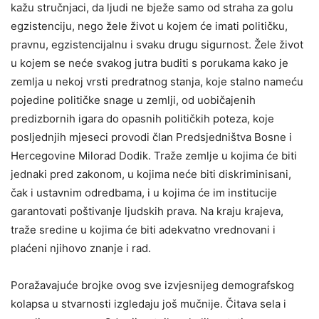
kažu stručnjaci, da ljudi ne bježe samo od straha za golu
egzistenciju, nego žele život u kojem će imati političku,
pravnu, egzistencijalnu i svaku drugu sigurnost. Žele život
u kojem se neće svakog jutra buditi s porukama kako je
zemlja u nekoj vrsti predratnog stanja, koje stalno nameću
pojedine političke snage u zemlji, od uobičajenih
predizbornih igara do opasnih političkih poteza, koje
posljednjih mjeseci provodi član Predsjedništva Bosne i
Hercegovine Milorad Dodik. Traže zemlje u kojima će biti
jednaki pred zakonom, u kojima neće biti diskriminisani,
čak i ustavnim odredbama, i u kojima će im institucije
garantovati poštivanje ljudskih prava. Na kraju krajeva,
traže sredine u kojima će biti adekvatno vrednovani i
plaćeni njihovo znanje i rad.
Poražavajuće brojke ovog sve izvjesnijeg demografskog
kolapsa u stvarnosti izgledaju još mučnije. Čitava sela i