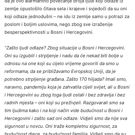
da je ovo alarmantno povećanje broja ljudi koji odlaze iz
zemlje opustošilo čitava sela i krajeve i svjedoči da su oni
koji odlaze jednodušni – ne idu iz zemlje samo u potrazi za
poslom i boljim uslovima, nego zbog sve izraženije
besperspektivnosti u Bosni i Hercegovini.
“Zašto ljudi odlaze? Zbog situacije u Bosni i Hercegovini.
Oni su izgubili i strpljenje i nadu da će nekad biti bolje u
odnosu na one koji su cijelo vrijeme govorili da smo u
reformama, da se približavamo Evropskoj Uniji, da je
potrebno strpljenje građana. Zašto 170 hiljada? Imali smo,
naravno, pandemiju koja je zahvatila cijeli svijet, ali u Bosni
i Hercegovini su zbog toga ljudi ostali i bez zdravlja i bez
radnih mjesta – oni koji su preživjeli. Razgovarali smo sa
tim ljudima kako i na koji način vide budućnost u Bosni i
Hercegovini i zašto sad oni odlaze. Vidjeli smo da nije sva
sigurnost u novcu. Oni traže kompletnu sigurnost, za
budućnost djece, za budućnost familija. Vidjeli smo da su