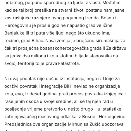
nebitnog, potpuno sporednog za ljude iz vlasti. Međutim,
kad se taj broj preslika na stvarni život, postanu nam jasne
zastrašujuće razmjere ovog pogubnog trenda. Bosnu i
Hercegovinu je prošle godine napustio grad veličine
Banjaluke ili tri puta više ljudi nego što ukupno ima,
recimo, grad Bihać. Naša zemlja je brojčano siromašnija za
čak tri prosječna bosanskohercegovačka grada!!! Za državu
sa jedva dva miliona i koju stotinu hiljada stanovnika na
svojoj teritoriji to je prava katastrofa.
Ni ovaj podatak nije došao iz institucija, nego iz Unije za
održivi povratak i integracije BiH, nevladine organizacije
koja, evo, trideset godina, prati proces povratka izbjeglica i
raseljenih osoba u svoje sredine, ali se taj njen rad u
posljednje vrijeme pretvorio u nešto drugo – u statistike
zabrinjavajućeg masovnog odlaska iz Bosne i Hercegovine.
Predsjednica ove organizacije Mirhunisa Zukić upozorava