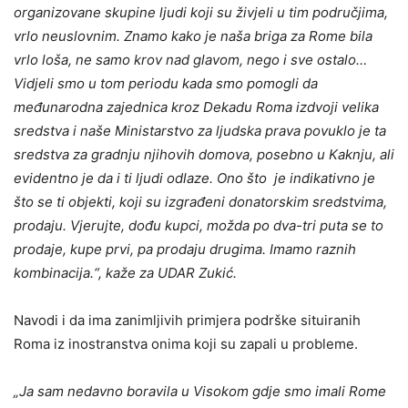
organizovane skupine ljudi koji su živjeli u tim područjima,
vrlo neuslovnim. Znamo kako je naša briga za Rome bila
vrlo loša, ne samo krov nad glavom, nego i sve ostalo…
Vidjeli smo u tom periodu kada smo pomogli da
međunarodna zajednica kroz Dekadu Roma izdvoji velika
sredstva i naše Ministarstvo za ljudska prava povuklo je ta
sredstva za gradnju njihovih domova, posebno u Kaknju, ali
evidentno je da i ti ljudi odlaze. Ono što je indikativno je
što se ti objekti, koji su izgrađeni donatorskim sredstvima,
prodaju. Vjerujte, dođu kupci, možda po dva-tri puta se to
prodaje, kupe prvi, pa prodaju drugima. Imamo raznih
kombinacija.“, kaže za UDAR Zukić.
Navodi i da ima zanimljivih primjera podrške situiranih
Roma iz inostranstva onima koji su zapali u probleme.
„Ja sam nedavno boravila u Visokom gdje smo imali Rome