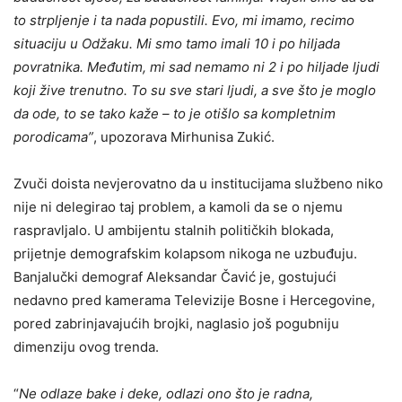
to strpljenje i ta nada popustili. Evo, mi imamo, recimo
situaciju u Odžaku. Mi smo tamo imali 10 i po hiljada
povratnika. Međutim, mi sad nemamo ni 2 i po hiljade ljudi
koji žive trenutno. To su sve stari ljudi, a sve što je moglo
da ode, to se tako kaže – to je otišlo sa kompletnim
porodicama”
, upozorava Mirhunisa Zukić.
Zvuči doista nevjerovatno da u institucijama službeno niko
nije ni delegirao taj problem, a kamoli da se o njemu
raspravljalo. U ambijentu stalnih političkih blokada,
prijetnje demografskim kolapsom nikoga ne uzbuđuju.
Banjalučki demograf Aleksandar Čavić je, gostujući
nedavno pred kamerama Televizije Bosne i Hercegovine,
pored zabrinjavajućih brojki, naglasio još pogubniju
dimenziju ovog trenda.
“
Ne odlaze bake i deke, odlazi ono što je radna,