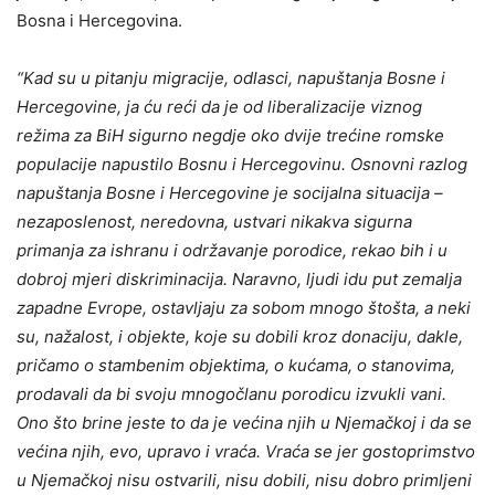
Bosna i Hercegovina.
“Kad su u pitanju migracije, odlasci, napuštanja Bosne i
Hercegovine, ja ću reći da je od liberalizacije viznog
režima za BiH sigurno negdje oko dvije trećine romske
populacije napustilo Bosnu i Hercegovinu. Osnovni razlog
napuštanja Bosne i Hercegovine je socijalna situacija –
nezaposlenost, neredovna, ustvari nikakva sigurna
primanja za ishranu i održavanje porodice, rekao bih i u
dobroj mjeri diskriminacija. Naravno, ljudi idu put zemalja
zapadne Evrope, ostavljaju za sobom mnogo štošta, a neki
su, nažalost, i objekte, koje su dobili kroz donaciju, dakle,
pričamo o stambenim objektima, o kućama, o stanovima,
prodavali da bi svoju mnogočlanu porodicu izvukli vani.
Ono što brine jeste to da je većina njih u Njemačkoj i da se
većina njih, evo, upravo i vraća. Vraća se jer gostoprimstvo
u Njemačkoj nisu ostvarili, nisu dobili, nisu dobro primljeni