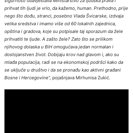
sigurnosti obavještava Ministarstvo za ljudska prava i
prihvat tih ljudi je vrlo, da kažemo, human. Prethodno, prije
nego što dođu, stranci, posebno Vlada Švicarske, izdvaja
velika sredstva i imamo više od 60 lokalnih zajednica,
opština i gradova, koje su potpisale taj sporazum da žele
prihvatiti te ljude. A zašto žele? Zato što se prilikom
njihovog dolaska u BiH omogućava jedan normalan i
dostojanstven život. Dobijaju krov nad glavom i, ako su
mlađa populacija, radi se na ekonomskoj podršci kako da
se uključe u društvo i da se pronađu kao aktivni građani
Bosne i Hercegovine”,
pojašnjava Mirhunisa Zukić.