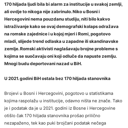
170 hiljada ljudi bila bi alarm za institucije u svakoj zemlji,
ali ovdje to nikoga nije zabrinulo. Niko u Bosni i
Hercegovini nema pouzdanu studiju, niti bilo kakvo
istraživanje kako se ovaj demografski kolaps odražava
na romske zajednice i u kojoj mjeri i Romi, pogotovo
mladi, slijede trend odlaska u zapadne ili skandinavske
zemlje. Romski aktivisti naglašavaju brojne probleme s
kojima se suočavaju oni koji odluče da napuste zemlju.
Mnogi budu deportovani nazad u BiH.
U 2021. godini BiH ostala bez 170 hiljada stanovnika
Brojevi u Bosni i Hercegovini, pogotovo u statistikama
kojima raspolažu u institucije, odavno ništa ne znače. Tako
je i podatak da je u 2021. godini iz Bosne i Hercegovine
otišlo čak 170 hiljada stanovnika prošao prilično
nezapaženo, tek kao puki brojčani podatak nečega