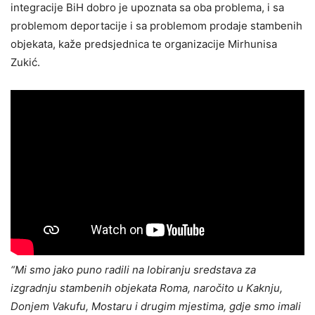
integracije BiH dobro je upoznata sa oba problema, i sa
problemom deportacije i sa problemom prodaje stambenih
objekata, kaže predsjednica te organizacije Mirhunisa
Zukić.
“Mi smo jako puno radili na lobiranju sredstava za
izgradnju stambenih objekata Roma, naročito u Kaknju,
Donjem Vakufu, Mostaru i drugim mjestima, gdje smo imali