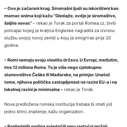
– Ovo je začarani krug. Siromašni ljudi su iskorišteni kao
mamac onima koji kažu “Gledajte, ovdje je siromaštvo,
šaljite novac”
– rekao je Torak za portal
Romea.cz
, bivši
policajac kojeg je kraljica Engleske nagradila za izvrsnu
službu svojoj novoj zemlji u koju je emigrirao prije 20
godina.
– Romi nemaju svoju vlastitu državu. U Evropi, međutim,
ima 12 miliona Roma. To je više nego cjelokupno
stanovništvo Češke ili Mađarske, na primjer. Unatoč
tome, njihova politička zastupljenost na razini EU-a i na
lokalnoj razini je minimalna –
rekao je Torák.
Nova predložena romska institucija trebala bi imati još
jedno bitno značenje, kažu organizatori.
– Posljednjih godina svjedočili smo rastućoj mržnji,