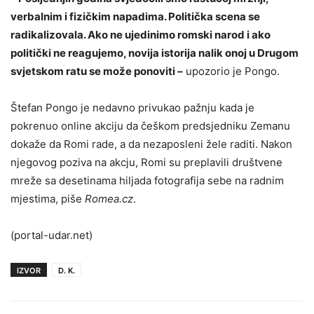
verbalnim i fizičkim napadima. Politička scena se
radikalizovala. Ako ne ujedinimo romski narod i ako
politički ne reagujemo, novija istorija nalik onoj u Drugom
svjetskom ratu se može ponoviti –
upozorio je Pongo.
Štefan Pongo je nedavno privukao pažnju kada je
pokrenuo online akciju da češkom predsjedniku Zemanu
dokaže da Romi rade, a da nezaposleni žele raditi. Nakon
njegovog poziva na akcju, Romi su preplavili društvene
mreže sa desetinama hiljada fotografija sebe na radnim
mjestima, piše
Romea.cz
.
(portal-udar.net)
IZVOR
D. K.