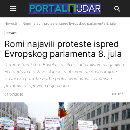
Novosti
Romi najavili proteste ispred Evropskog parlamenta 8. jula
Novosti
Romi najavili proteste ispred
Evropskog parlamenta 8. jula
Demonstranti će u Briselu izraziti nezadovoljstvo ulaganjima
EU fondova u države članice, s obzirom da novac koji se
izdvaja za potrebe borbe protiv siromaštva završava u
privatnim džepovima pojedinaca
1670
01/07/2019