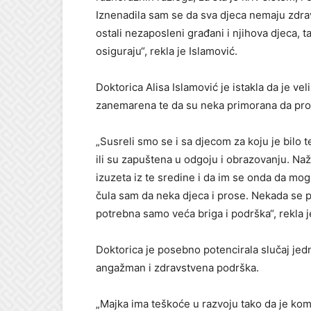
Iznenadila sam se da sva djeca nemaju zdravst
ostali nezaposleni građani i njihova djeca, t
osiguraju“, rekla je Islamović.
Doktorica Alisa Islamović je istakla da je ve
zanemarena te da su neka primorana da pro
„Susreli smo se i sa djecom za koju je bilo t
ili su zapuštena u odgoju i obrazovanju. Naža
izuzeta iz te sredine i da im se onda da mog
čula sam da neka djeca i prose. Nekada se p
potrebna samo veća briga i podrška“, rekla j
Doktorica je posebno potencirala slučaj jedn
angažman i zdravstvena podrška.
„Majka ima teškoće u razvoju tako da je kom