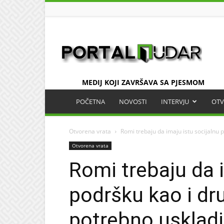
UDAR
MEDIJ KOJI ZAVRŠAVA SA PJESMOM
POČETNA
NOVOSTI
INTERVJU
OTV
Otvorena vrata
Romi trebaju da imaju istu socijalnu p
Otvorena vrata
Romi trebaju da i
podršku kao i dr
potrebno uskladi