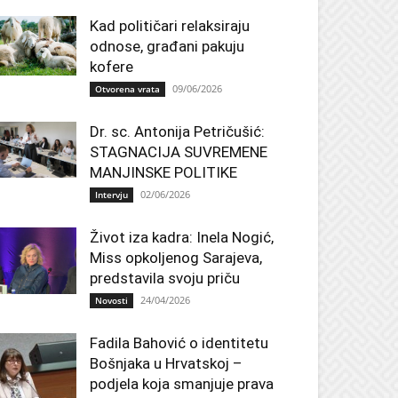
Kad političari relaksiraju
odnose, građani pakuju
kofere
09/06/2026
Otvorena vrata
Dr. sc. Antonija Petričušić:
STAGNACIJA SUVREMENE
MANJINSKE POLITIKE
02/06/2026
Intervju
Život iza kadra: Inela Nogić,
Miss opkoljenog Sarajeva,
predstavila svoju priču
24/04/2026
Novosti
Fadila Bahović o identitetu
Bošnjaka u Hrvatskoj –
podjela koja smanjuje prava