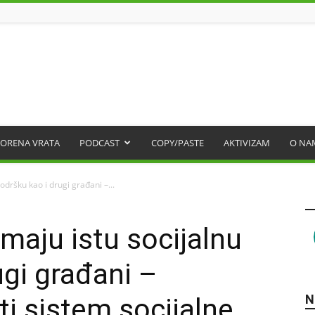
ORENA VRATA
PODCAST
COPY/PASTE
AKTIVIZAM
O NA
odršku kao i drugi građani –...
maju istu socijalnu
ugi građani –
N
ti sistem socijalne