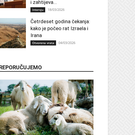
i zahtijeva...
18/03/2026
Intervju
Četrdeset godina čekanja:
kako je počeo rat Izraela i
Irana
04/03/2026
Otvorena vrata
REPORUČUJEMO