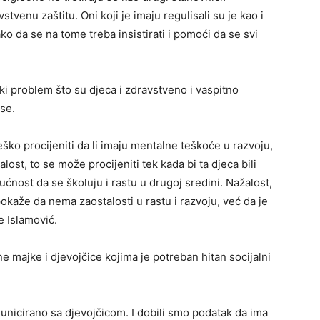
venu zaštitu. Oni koji je imaju regulisali su je kao i
ako da se na tome treba insistirati i pomoći da se svi
liki problem što su djeca i zdravstveno i vaspitno
se.
eško procijeniti da li imaju mentalne teškoće u razvoju,
lost, to se može procijeniti tek kada bi ta djeca bili
ućnost da se školuju i rastu u drugoj sredini. Nažalost,
okaže da nema zaostalosti u rastu i razvoju, već da je
e Islamović.
e majke i djevojčice kojima je potreban hitan socijalni
unicirano sa djevojčicom. I dobili smo podatak da ima