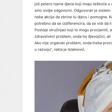
još petero njene djece koji imaju teškoće u r
smo ovdje odgovorni. Odgovoran je sistem. M
neke akcije da zbrine tu djecu i pomogne. K
potrebno da se izdiferencira, da se vidi da li
Postoje stručnjaci koji to mogu procijeniti, a
zdravstveni problem, onda toj djevojčici, al
Ako nije organski problem, onda treba procije
u razvoju“, rekla je Islamović.