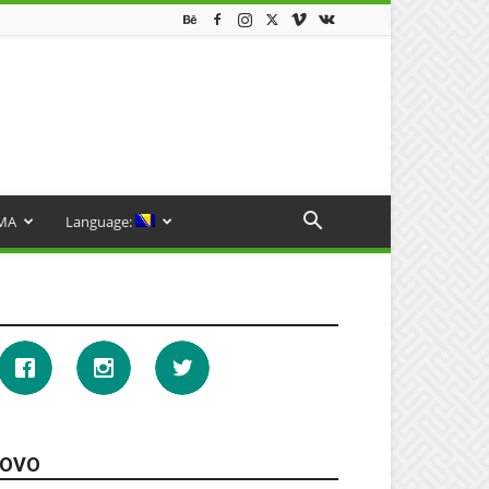
MA
Language:
OVO