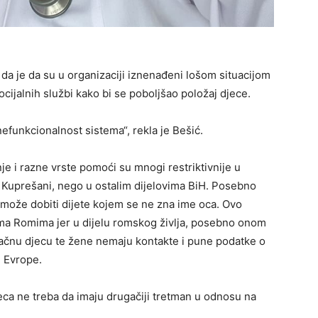
a da je da su u organizaciji iznenađeni lošom situacijom
ocijalnih službi kako bi se poboljšao položaj djece.
funkcionalnost sistema“, rekla je Bešić.
nje i razne vrste pomoći su mnogi restriktivnije u
Kuprešani, nego u ostalim dijelovima BiH. Posebno
e može dobiti dijete kojem se ne zna ime oca. Ovo
a Romima jer u dijelu romskog življa, posebno onom
ačnu djecu te žene nemaju kontakte i pune podatke o
i Evrope.
jeca ne treba da imaju drugačiji tretman u odnosu na