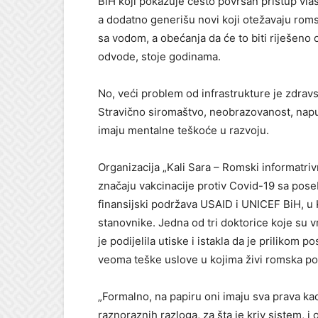
BiH koji pokazuje često površan pristup vlast
a dodatno generišu novi koji otežavaju roms
sa vodom, a obećanja da će to biti riješeno
odvode, stoje godinama.
No, veći problem od infrastrukture je zdravs
Stravično siromaštvo, neobrazovanost, napušta
imaju mentalne teškoće u razvoju.
Organizacija „Kali Sara – Romski informatrivn
značaju vakcinacije protiv Covid-19 sa pos
finansijski podržava USAID i UNICEF BiH, u
stanovnike. Jedna od tri doktorice koje su vr
je podijelila utiske i istakla da je prilikom 
veoma teške uslove u kojima živi romska po
„Formalno, na papiru oni imaju sva prava kao 
raznoraznih razloga, za šta je kriv sistem, i 