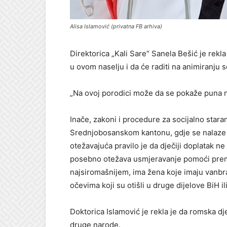
Alisa Islamović (privatna FB arhiva)
Direktorica „Kali Sare“ Sanela Bešić je rekl
u ovom naselju i da će raditi na animiranju s
„Na ovoj porodici može da se pokaže puna ne
Inače, zakoni i procedure za socijalno stara
Srednjobosanskom kantonu, gdje se nalaze 
otežavajuća pravilo je da dječiji doplatak n
posebno otežava usmjeravanje pomoći prem
najsiromašnijem, ima žena koje imaju vanbr
očevima koji su otišli u druge dijelove BiH il
Doktorica Islamović je rekla je da romska d
druge narode.