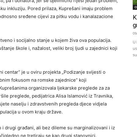
i, pa i donatora, jer se djelimično riješi jedan problem,
O
ku inkluziju. Pored prilaza, Kuprešani imaju problem
 odnosno sređene cijevi za pitku vodu i kanalazacione
K
g
09
tveno i socijalno stanje u kojem živa ova populacija.
U 
nje škole i, nažalost, veliki broj ljudi u zajednici koji
us
su
i centar“ je u oviru projekta „Podizanje svijesti o
ebnim fokusom na romske zajednice“ koji
 Kuprešanima organizovala ljekarske preglede za za
šile preglede, pedijatrica Alisa Islamović iz Travnika,
posjete naselju i zdravstvenih pregleda djece vidjela
pulacija u ovom kraju države.
i drugi građani, ali bez dileme su marginalizovani i iz
očigledno ne tretiraju se kao drugi stanovnici.