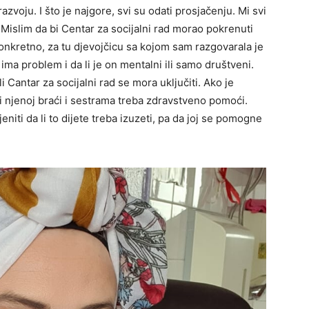
azvoju. I što je najgore, svi su odati prosjačenju. Mi svi
islim da bi Centar za socijalni rad morao pokrenuti
onkretno, za tu djevojčicu sa kojom sam razgovarala je
 ima problem i da li je on mentalni ili samo društveni.
li Cantar za socijalni rad se mora uključiti. Ako je
i i njenoj braći i sestrama treba zdravstveno pomoći.
niti da li to dijete treba izuzeti, pa da joj se pomogne