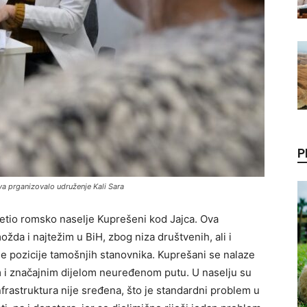
P
va prganizovalo udruženje Kali Sara
sjetio romsko naselje Kuprešeni kod Jajca. Ova
ožda i najtežim u BiH, zbog niza društvenih, ali i
e pozicije tamošnjih stanovnika. Kuprešani se nalaze
 i značajnim dijelom neuređenom putu. U naselju su
rastruktura nije sređena, što je standardni problem u