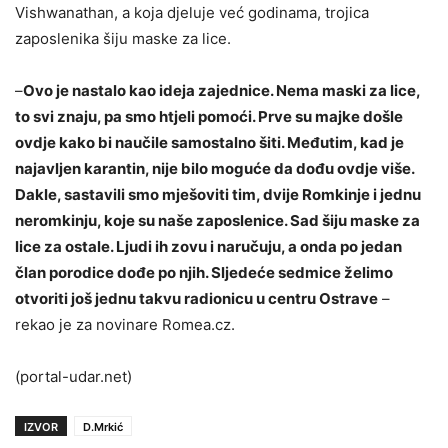
Vishwanathan, a koja djeluje već godinama, trojica
zaposlenika šiju maske za lice.
–
Ovo je nastalo kao ideja zajednice. Nema maski za lice,
to svi znaju, pa smo htjeli pomoći. Prve su majke došle
ovdje kako bi naučile samostalno šiti. Međutim, kad je
najavljen karantin, nije bilo moguće da dođu ovdje više.
Dakle, sastavili smo mješoviti tim, dvije Romkinje i jednu
neromkinju, koje su naše zaposlenice. Sad šiju maske za
lice za ostale. Ljudi ih zovu i naručuju, a onda po jedan
član porodice dođe po njih. Sljedeće sedmice želimo
otvoriti još jednu takvu radionicu u centru Ostrave
–
rekao je za novinare Romea.cz.
(portal-udar.net)
IZVOR
D.Mrkić