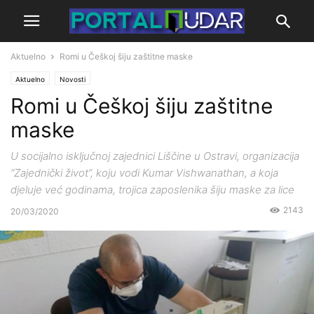
Aktuelno
Romi u Češkoj šiju zaštitne maske
Aktuelno
Novosti
Romi u Češkoj šiju zaštitne
maske
U socijalno isključnoj zajednici Liščine u Ostravi, organizacija
“Zajednički život”, koju vodi Kumar Vishwanathan, a koja
djeluje već godinama, trojica zaposlenika šiju maske za lice
2143
20/03/2020