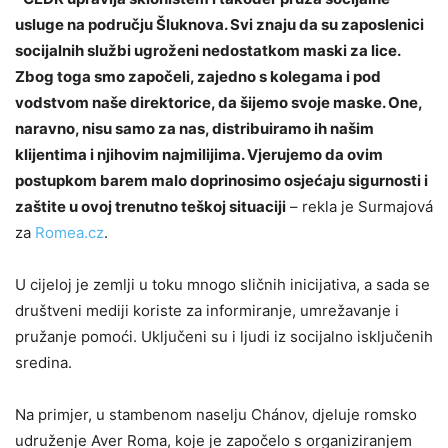
usluge na području Šluknova. Svi znaju da su zaposlenici
socijalnih službi ugroženi nedostatkom maski za lice.
Zbog toga smo započeli, zajedno s kolegama i pod
vodstvom naše direktorice, da šijemo svoje maske. One,
naravno, nisu samo za nas, distribuiramo ih našim
klijentima i njihovim najmilijima. Vjerujemo da ovim
postupkom barem malo doprinosimo osjećaju sigurnosti i
zaštite u ovoj trenutno teškoj situaciji
– rekla je Surmajová
za
Romea.cz
.
U cijeloj je zemlji u toku mnogo sličnih inicijativa, a sada se
društveni mediji koriste za informiranje, umrežavanje i
pružanje pomoći. Uključeni su i ljudi iz socijalno isključenih
sredina.
Na primjer, u stambenom naselju Chánov, djeluje romsko
udruženje Aver Roma, koje je započelo s organiziranjem