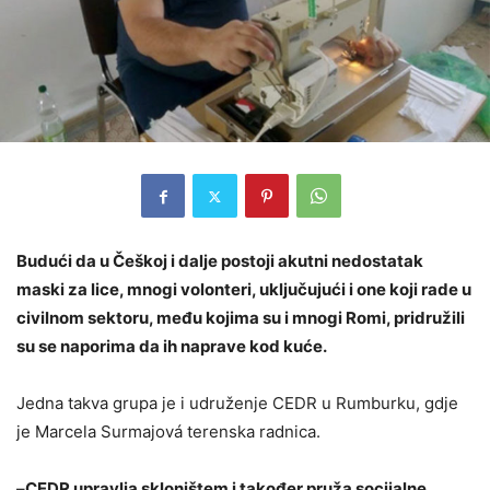
Budući da u Češkoj i dalje postoji akutni nedostatak
maski za lice, mnogi volonteri, uključujući i one koji rade u
civilnom sektoru, među kojima su i mnogi Romi, pridružili
su se naporima da ih naprave kod kuće.
Jedna takva grupa je i udruženje CEDR u Rumburku, gdje
je Marcela Surmajová terenska radnica.
–
CEDR upravlja skloništem i također pruža socijalne