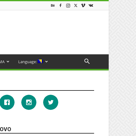
MA
Language:
OVO