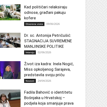
Kad političari relaksiraju
odnose, građani pakuju
kofere
09/06/2026
Otvorena vrata
Dr. sc. Antonija Petričušić:
STAGNACIJA SUVREMENE
MANJINSKE POLITIKE
02/06/2026
Intervju
Život iza kadra: Inela Nogić,
Miss opkoljenog Sarajeva,
predstavila svoju priču
24/04/2026
Novosti
Fadila Bahović o identitetu
Bošnjaka u Hrvatskoj –
podjela koja smanjuje prava