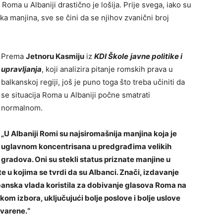
Roma u Albaniji drastično je lošija. Prije svega, iako su
ka manjina, sve se čini da se njihov zvanični broj
Prema
Jetnoru Kasmiju
iz
KDI Škole
javne politike i
upravljanja
, koji analizira pitanje romskih prava u
balkanskoj regiji, još je puno toga što treba učiniti da
se situacija Roma u Albaniji počne smatrati
normalnom.
„U Albaniji
Romi su najsiromašnija manjina koja je
uglavnom koncentrisana u predgrađima velikih
gradova. Oni su stekli status priznate manjine u
te u kojima se tvrdi da su Albanci.
Znači, izdavanje
albanska vlada koristila za dobivanje glasova Roma na
m izbora, uključujući bolje poslove i bolje uslove
tvarene.“