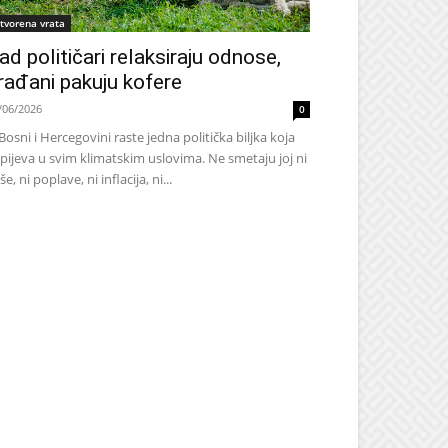
tvorena vrata
ad političari relaksiraju odnose,
rađani pakuju kofere
/06/2026
0
Bosni i Hercegovini raste jedna politička biljka koja
pijeva u svim klimatskim uslovima. Ne smetaju joj ni
še, ni poplave, ni inflacija, ni...