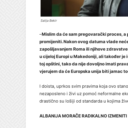
Salija Bekir
–
Mislim da će sam pregovarački proces, a
promijeniti. Nakon ovog datuma vlade neće
zapošljavanjem Roma ili njihove zdravstven
u cijeloj Europi u Makedoniji, ali također je
toj opštini, tako da nije dovoljno imati prav
vjerujem da će Europska unija biti jamac t
I doista, uprkos svim pravima koja ovo stan
nezaposleno i živi uz pomoć neformalne ekon
drastično su lošiji od standarda u kojima ži
ALBANIJA MORAČE RADIKALNO IZMENITI