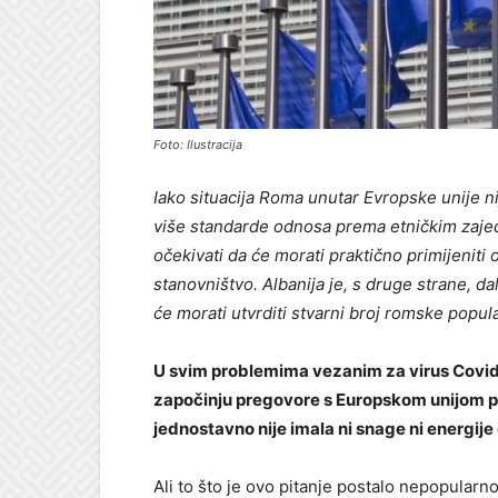
Foto: Ilustracija
Iako situacija Roma unutar Evropske unije ni
više standarde odnosa prema etničkim zaj
očekivati da će morati praktično primijeniti
stanovništvo. Albanija je, s druge strane, d
će morati utvrditi stvarni broj romske popul
U svim problemima vezanim za virus Covid1
započinju pregovore s Europskom unijom pro
jednostavno nije imala ni snage ni energij
Ali to što je ovo pitanje postalo nepopularn