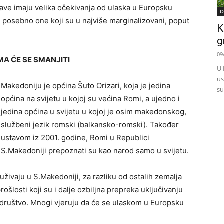
ave imaju velika očekivanja od ulaska u Europsku
O
 posebno one koji su u najviše marginalizovani, poput
K
g
09
A ĆE SE SMANJITI
U 
us
Makedoniju je općina Šuto Orizari, koja je jedina
su
općina na svijetu u kojoj su većina Romi, a ujedno i
jedina općina u svijetu u kojoj je osim makedonskog,
službeni jezik romski (balkansko-romski). Također
ustavom iz 2001. godine, Romi u Republici
S.Makedoniji prepoznati su kao narod samo u svijetu.
živaju u S.Makedoniji, za razliku od ostalih zemalja
prošlosti koji su i dalje ozbiljna prepreka uključivanju
ruštvo. Mnogi vjeruju da će se ulaskom u Europsku