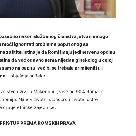
 posebno nakon službenog članstva, stvari mnogo
 moći ignorirati probleme poput onog sa
e zaštite. istina je da Romi imaju jedinstvenu općinu
 istina da već odavno ne
ma nijedan ginekolog u celoj
a samo na papiru, već bi se trebala primijeniti u i
oga
– objašnjava Bekir.
ovništvo uživa u Makedoniji, više od 90% Roma je
omije. Njihov životni standard i životni uslovi
ve druge etničke zajednice.
 PRISTUP PREMA ROMSKIH PRAVA