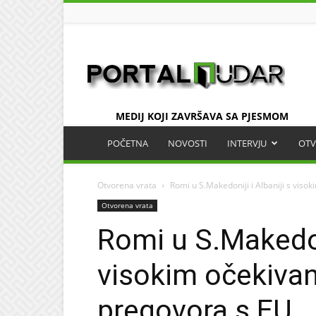
UDAR
MEDIJ KOJI ZAVRŠAVA SA PJESMOM
POČETNA
NOVOSTI
INTERVJU
OTV
Otvorena vrata
Romi u S.Makedoniji i Albaniji s viso
Otvorena vrata
Romi u S.Makedoni
visokim očekiva
pregovora s EU