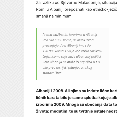
Za razliku od Sjeverne Makedonije, situacija 
Romi u Albaniji prepoznati kao etničko-jezič
smanji na minimum.
Prema službenim izvorima, u Albaniji
ima oko 1300 Roma, ali ostali izvori
procenjuju da u Albaniji ima i do
120.000 Roma. Ovo je vrlo velika razlika u
činjenicama koje služe albanskoj politici.
Zato Albanija ne može ići naprijed u EU
ako prvo ne riješi pitanja romskog
stanovništva.
Albaniji i 2008.
Ali njima su izdate lične kar
ličnih karata bilo je samo spletka koju je 
izborima 2009. Mnoga su obećanja data toko
života; međutim, te su tvrdnje ostale neos