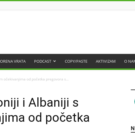
ORENA VRATA
PODCAST
COPY/PASTE
AKTIVIZAM
O NA
kim očekivanjima od početka pregovora s...
ji i Albaniji s
njima od početka
N