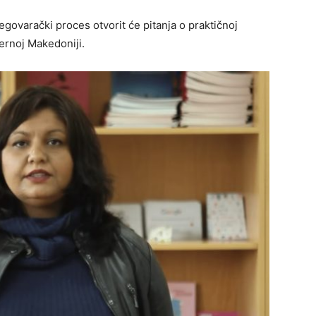
pregovarački proces otvorit će pitanja o praktičnoj
ernoj Makedoniji.