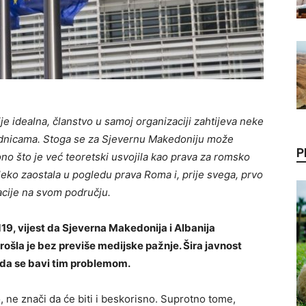
je idealna, članstvo u samoj organizaciji zahtijeva neke
ednicama. Stoga se za Sjevernu Makedoniju može
P
 ono što je već teoretski usvojila kao prava za romsko
aleko zaostala u pogledu prava Roma i, prije svega, prvo
acije na svom području.
9, vijest da Sjeverna Makedonija i Albanija
šla je bez previše medijske pažnje. Šira javnost
e da se bavi tim problemom.
o, ne znači da će biti i beskorisno. Suprotno tome,