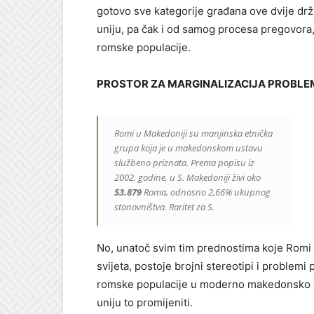
gotovo sve kategorije građana ove dvije drž
uniju, pa čak i od samog procesa pregovora,
romske populacije.
PROSTOR ZA
MARGINALIZACIJA PROBLEM
Romi u Makedoniji su manjinska etnička
grupa koja je u makedonskom ustavu
službeno priznata. Prema popisu iz
2002. godine, u S. Makedoniji živi oko
53.879
Roma, odnosno 2,66% ukupnog
stanovništva. Raritet za S.
No, unatoč svim tim prednostima koje Romi u
svijeta, postoje brojni stereotipi i problemi 
romske populacije u moderno makedonsko d
uniju to promijeniti.