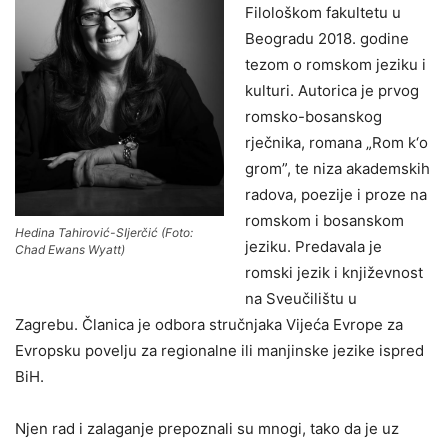
Filološkom fakultetu u
Beogradu 2018. godine
tezom o romskom jeziku i
kulturi. Autorica je prvog
romsko-bosanskog
rječnika, romana „Rom k‘o
grom”, te niza akademskih
radova, poezije i proze na
romskom i bosanskom
Hedina Tahirović-SIjerčić (Foto:
jeziku. Predavala je
Chad Ewans Wyatt)
romski jezik i književnost
na Sveučilištu u
Zagrebu. Članica je odbora stručnjaka Vijeća Evrope za
Evropsku povelju za regionalne ili manjinske jezike ispred
BiH.
Njen rad i zalaganje prepoznali su mnogi, tako da je uz