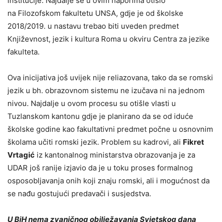
institucije. Najdalje se u ovim naporima otišlo
na Filozofskom fakultetu UNSA, gdje je od školske
2018/2019. u nastavu trebao biti uveden predmet
Književnost, jezik i kultura Roma u okviru Centra za jezike
fakulteta.
Ova inicijativa još uvijek nije reliazovana, tako da se romski
jezik u bh. obrazovnom sistemu ne izučava ni na jednom
nivou. Najdalje u ovom procesu su otišle vlasti u
Tuzlanskom kantonu gdje je planirano da se od iduće
školske godine kao fakultativni predmet počne u osnovnim
školama učiti romski jezik. Problem su kadrovi, ali
Fikret
Vrtagić
iz kantonalnog ministarstva obrazovanja je za
UDAR još ranije izjavio da je u toku proses formalnog
osposobljavanja onih koji znaju romski, ali i mogućnost da
se nađu gostujući predavači i susjedstva.
U BiH nema zvaničnog obilježavanja Svjetskog dana