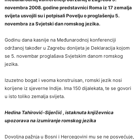
novembra 2008. godine predstavnici Roma iz 17 zemalja
svijeta usvojili su i potpisali Povelju o proglašenju 5.
novembra za Svjetski dan romskog jezika.
Godinu dana kasnije na Međunarodnoj konferenciji
održanoj također u Zagrebu donijeta je Deklaracija kojom
se 5. novembar proglašava Svjetskim danom romskog
jezika.
Izuzetno bogat i veoma konstruisan, romski jezik nosi
korijene iz sjeverne Indije. Ima 150 dijalekata, te se govori
u isto toliko zemalja svijeta.
Hedina
Tahirović-
Sijerčić , istaknuta književnica
upozorava na izumiranje romskog jezika
Dovoljna pažnja u Bosni i Hercegovini mu se ne posvećuje,