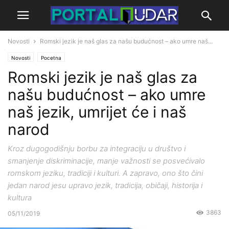
Novosti
Romski jezik je naš glas za našu budućnost – ako umre naš...
Novosti
Pocetna
Romski jezik je naš glas za
našu budućnost – ako umre
naš jezik, umrijet će i naš
narod
Kroz dugogodišnju borbu za integraciju u društvo i
smanjenje diskriminacije, manje važnosti se posvećivalo
romskom jeziku, tradiciji i kulturi. A zapravo, ono što čini
jedan narod jesu upravo jezik, tradicija, običaji, historija i
kultura
3863
05/11/2019