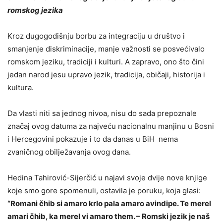
romskog jezika
Kroz dugogodišnju borbu za integraciju u društvo i
smanjenje diskriminacije, manje važnosti se posvećivalo
romskom jeziku, tradiciji i kulturi. A zapravo, ono što čini
jedan narod jesu upravo jezik, tradicija, običaji, historija i
kultura.
Da vlasti niti sa jednog nivoa, nisu do sada prepoznale
značaj ovog datuma za najveću nacionalnu manjinu u Bosni
i Hercegovini pokazuje i to da danas u BiH nema
zvaničnog obilježavanja ovog dana.
Hedina Tahirović-Sijerčić u najavi svoje dvije nove knjige
koje smo gore spomenuli, ostavila je poruku, koja glasi:
“Romani čhib si amaro krlo pala amaro avindipe. Te merel
amari čhib, ka merel vi amaro them. – Romski jezik je naš