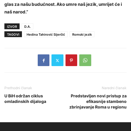
glas za našu budućnost.
Ako umre naš jezik, umrijet će i
naš narod.”
IZVOR
D.A.
TAGOVI
Hedina Tahirović Sijerčić
Romski jezik
Prethodni članak
Naredni članak
U BiH održan ciklus
Predstavljen novi pristup za
omladinskih dijaloga
efikasnije stambeno
zbrinjavanje Roma u regionu