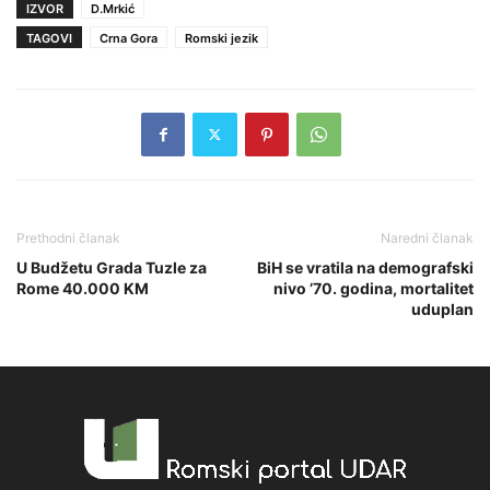
IZVOR
D.Mrkić
TAGOVI
Crna Gora
Romski jezik
Prethodni članak
Naredni članak
U Budžetu Grada Tuzle za
BiH se vratila na demografski
Rome 40.000 KM
nivo ’70. godina, mortalitet
uduplan