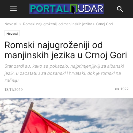
Novosti
Romski najugroženiji od manjinskih jezika u Crnoj Gori
Novosti
Romski najugroženiji od
manjinskih jezika u Crnoj Gori
Standardi su, kako se pokazalo, najprimjenjljiviji za albanski
jezik, u zaostatku za bosanski i hrvatski, dok je romski na
začelju
1922
18/11/2019