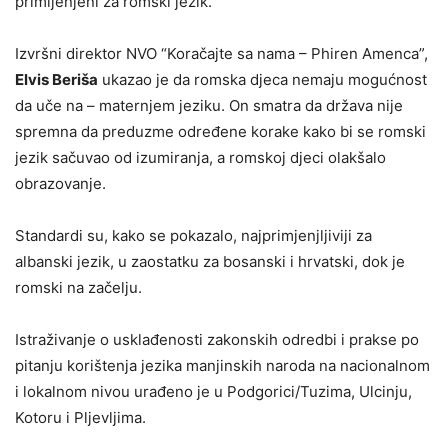
primijenjeni za romski jezik.
Izvršni direktor NVO “Koračajte sa nama – Phiren Amenca”,
Elvis Beriša
ukazao je da romska djeca nemaju mogućnost
da uče na – maternjem jeziku. On smatra da država nije
spremna da preduzme određene korake kako bi se romski
jezik sačuvao od izumiranja, a romskoj djeci olakšalo
obrazovanje.
Standardi su, kako se pokazalo, najprimjenjljiviji za
albanski jezik, u zaostatku za bosanski i hrvatski, dok je
romski na začelju.
Istraživanje o usklađenosti zakonskih odredbi i prakse po
pitanju korištenja jezika manjinskih naroda na nacionalnom
i lokalnom nivou urađeno je u Podgorici/Tuzima, Ulcinju,
Kotoru i Pljevljima.