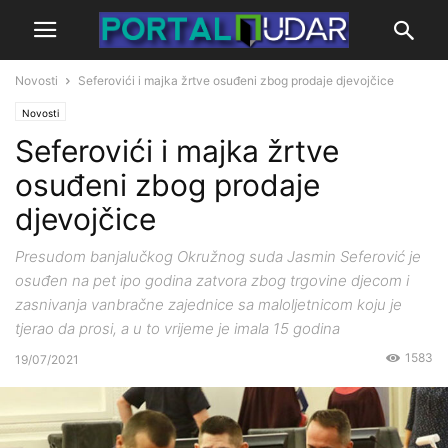
Novosti
Seferovići i majka žrtve osuđeni zbog prodaje djevojčice
Novosti
Seferovići i majka žrtve
osuđeni zbog prodaje
djevojčice
Presudom banjalučkog Okružnog suda Jasmin Seferović je
osuđen na pet ipo godina zatvora zbog trgovine djecom i
zasnivanja vanbračne zajednice sa maloljetnicom koju je
tjerao da prosi, a u to vrijeme je imala 15 godina
1583
19/07/2021