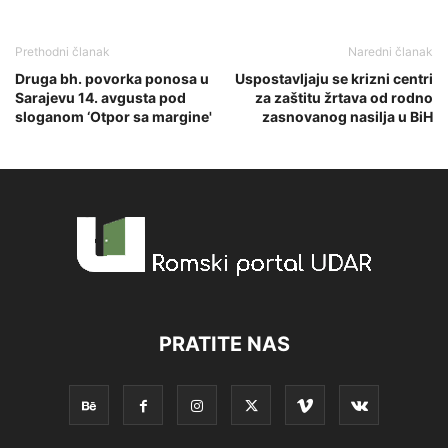
Prethodni članak
Naredni članak
Druga bh. povorka ponosa u
Uspostavljaju se krizni centri
Sarajevu 14. avgusta pod
za zaštitu žrtava od rodno
sloganom ‘Otpor sa margine'
zasnovanog nasilja u BiH
PRATITE NAS