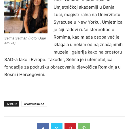
Umjetničkoj akademiji u Banja
Luci, magistriralna na Univrzitetu
Syracuse u New Yorku. Umjetnica
je čiji radovi ruše stereotipe o
Romima, kao mlada osoba već je
Selma Selman (Foto: Udar
arhiva)
izlagala u nekim od najznačajnihih
muzeja i galerija kako na prostoru
SAD-a tako i Evrope. Također, Selma je i utemeteljica
fondacije za podrušku obrazovanju djevojčica Romkinja u
Bosni i Hercegovini.
IZVOR
www.unsa.ba