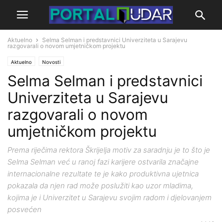
Aktuelno
Selma Selman i predstavnici Univerziteta u Sarajevu
razgovarali o novom umjetničkom projektu
Aktuelno
Novosti
Selma Selman i predstavnici
Univerziteta u Sarajevu
razgovarali o novom
umjetničkom projektu
Prema riječima rektora Škrijelja motiv za saradnju je to što je
Selma Selman već u ranoj fazi karijere ostvarila značajne
internacionalne rezultate te je kako produktivna ujetnica
pokazala da njen rad može poslužiti kao uzor mladima,
kojima je i Univerzitet u Sarajevu svojim radom i djelovanjem
posvećen