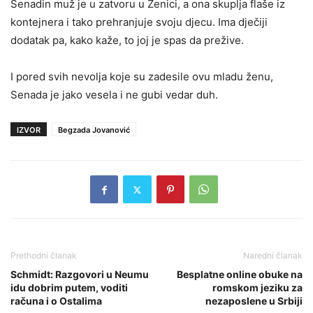
Senadin muž je u zatvoru u Zenici, a ona skuplja flaše iz
kontejnera i tako prehranjuje svoju djecu. Ima dječiji
dodatak pa, kako kaže, to joj je spas da prežive.
I pored svih nevolja koje su zadesile ovu mladu ženu,
Senada je jako vesela i ne gubi vedar duh.
IZVOR
Begzada Jovanović
Prethodni članak
Naredni članak
Schmidt: Razgovori u Neumu
Besplatne online obuke na
idu dobrim putem, voditi
romskom jeziku za
računa i o Ostalima
nezaposlene u Srbiji