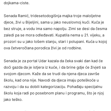
dojkama-ciste.
Senada Ramić, tridesetodogišnja majka troje maloljetne
djece, živi u Bijeljini, sama u jako neuslovnoj kući. Kuća je
bez struje, a vodu ima samo napolju. Zimi se desi da česma
zaledi pa se mora odleđavati. Kupatila nema u 21. vijeku, a
prozori su u jako lošem stanju, stari i polupani. Kuća u kojoj
ova četveročlana porodica živi je od rodbine.
Senada je za portal Udar kazala da čeka svaki dan kad će
doći gazda da je istjera iz kuće, i da brine gdje će živjeti sa
svojom djecom. Kaže da se trudi da njena djeca završe
školu, kad ona nije. Navodi da djeca imaju poteškoće u
razvoju i da su dobili kategorizaciju. Pohađaju specijalnu
školu koja radi po posebnom planu i programu, što je njoj
jako teško.