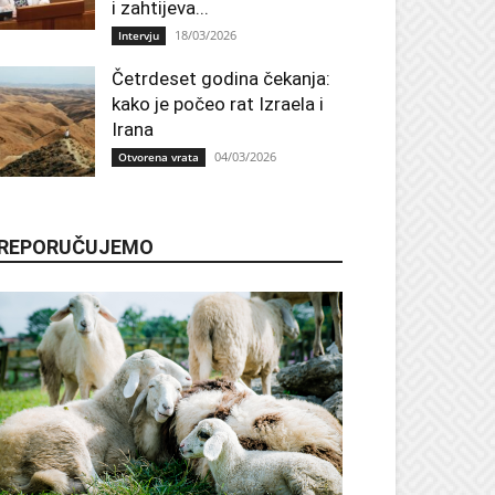
i zahtijeva...
18/03/2026
Intervju
Četrdeset godina čekanja:
kako je počeo rat Izraela i
Irana
04/03/2026
Otvorena vrata
REPORUČUJEMO