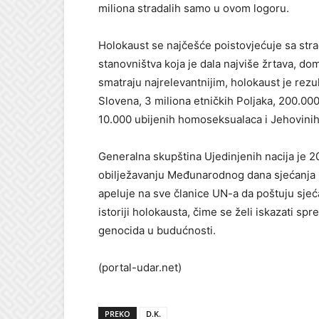
miliona stradalih samo u ovom logoru.
Holokaust se najčešće poistovjećuje sa stra
stanovništva koja je dala najviše žrtava, d
smatraju najrelevantnijim, holokaust je rezu
Slovena, 3 miliona etničkih Poljaka, 200.00
10.000 ubijenih homoseksualaca i Jehovinih
Generalna skupština Ujedinjenih nacija je 2
obilježavanju Međunarodnog dana sjećanja n
apeluje na sve članice UN-a da poštuju sjeć
istoriji holokausta, čime se želi iskazati s
genocida u budućnosti.
(portal-udar.net)
PREKO
D.K.