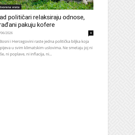
tvorena vrata
ad političari relaksiraju odnose,
rađani pakuju kofere
/06/2026
0
Bosni i Hercegovini raste jedna politička biljka koja
pijeva u svim klimatskim uslovima. Ne smetaju joj ni
še, ni poplave, ni inflacija, ni...