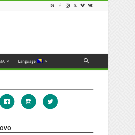
MA
Language:
OVO