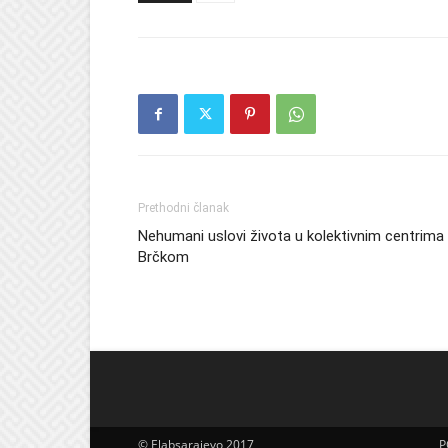
Prethodni članak
Nehumani uslovi života u kolektivnim centrima
Brčkom
© Elabsarajevo 2017
P