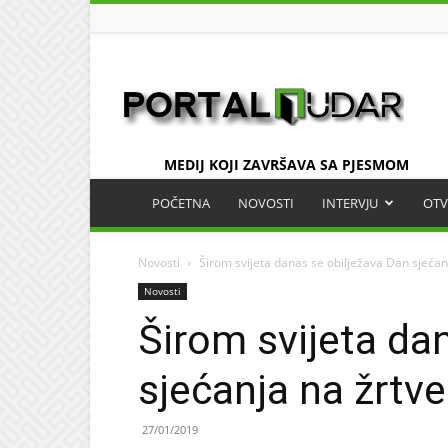
UDAR
MEDIJ KOJI ZAVRŠAVA SA PJESMOM
POČETNA
NOVOSTI
INTERVJU
OTV
Novosti
Širom svijeta danas se obilježava Dan sjećan
Novosti
Širom svijeta da
sjećanja na žrtv
27/01/2019