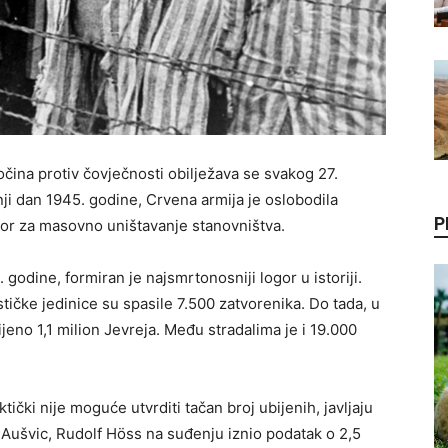
očina protiv čovječnosti obilježava se svakog 27.
 dan 1945. godine, Crvena armija je oslobodila
P
ogor za masovno uništavanje stanovništva.
odine, formiran je najsmrtonosniji logor u istoriji.
stičke jedinice su spasile 7.500 zatvorenika. Do tada, u
no 1,1 milion Jevreja. Među stradalima je i 19.000
ički nije moguće utvrditi tačan broj ubijenih, javljaju
 Aušvic, Rudolf Höss na suđenju iznio podatak o 2,5