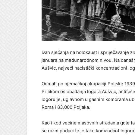
Dan sjećanja na holokaust i spriječavanje zl
januara na međunarodnom nivou. Na današnji
Aušvic, najveći nacistički koncentracioni l
Odmah po njemačkoj okupaciji Poljske 1939. g
Prilikom oslobađanja logora Aušvic, antifaši
logoru je, uglavnom u gasnim komorama ubije
Roma i 83.000 Poljaka.
Kao i kod većine masovnih stradanja gdje fakt
se razni podaci te je tako komandant logora