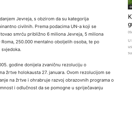
O
K
danjem Jevreja, s obzirom da su kategorija
g
ominantno civilnih. Prema podacima UN-a koji se
09
ltovao smrću približno 6 miliona Jevreja, 5 miliona
U 
0 Roma, 250.000 mentalno oboljelih osoba, te po
us
 svjedoka.
su
005. godine donijela zvaničnu rezoluciju o
a žrtve holokausta 27. januara. Ovom rezolucijom se
anje na žrtve i ohrabruje razvoj obrazovnih programa o
premnost i odlučnost da se pomogne u spriječavanju