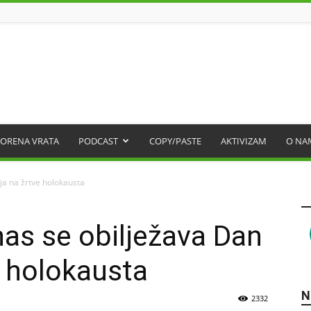
ORENA VRATA
PODCAST
COPY/PASTE
AKTIVIZAM
O NA
ja na žrtve holokausta
nas se obilježava Dan
e holokausta
N
2332