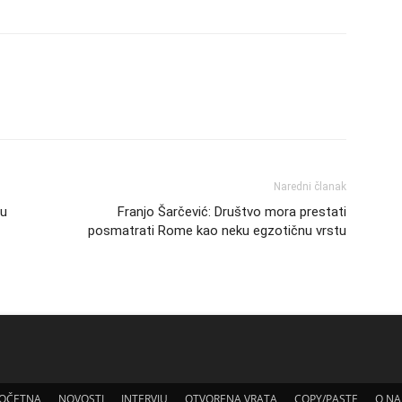
Naredni članak
 u
Franjo Šarčević: Društvo mora prestati
posmatrati Rome kao neku egzotičnu vrstu
OČETNA
NOVOSTI
INTERVJU
OTVORENA VRATA
COPY/PASTE
O N