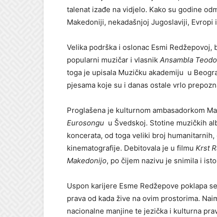
talenat izađe na vidjelo. Kako su godine odm
Makedoniji, nekadašnjoj Jugoslaviji, Evropi i
Velika podrška i oslonac Esmi Redžepovoj, 
popularni muzičar i vlasnik
Ansambla Teodo
toga je upisala Muzičku akademiju u Beogradu
pjesama koje su i danas ostale vrlo prepozn
Proglašena je kulturnom ambasadorkom Make
Eurosongu
u Švedskoj. Stotine muzičkih alb
koncerata, od toga veliki broj humanitarnih, 
kinematografije. Debitovala je u filmu
Krst 
Makedonijo
, po čijem nazivu je snimila i is
Uspon karijere Esme Redžepove poklapa se 
prava od kada žive na ovim prostorima. Naime
nacionalne manjine te jezička i kulturna pr