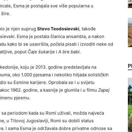
icale, Esma je postajala sve više popularna u
 šire.
bio je njen suprug
Stevo Teodosievski
, takođe
sievski
. Esma je postala članica ansambla, a nakon
 kako bi se usavršila, počela pisati i izvoditi neke od
atljive, poput
Čaje šukarije
i
A bre babi
.
P
donije, koju je 2013. godine predstavljala na
uma, oko 1.000 pjesama i nekoliko hiljada solističkih
dio su Esmine karijere. Oprobala se i u svijetu
Rakoc
1962. godine, a kasnije je glumila i u filmu
Zapej
toimenu pjesmu.
sa periodom kada su Romi uživali, možda najveća
, u Titovoj Jugoslaviji, Romi su dobili status
ava. I sama Esma je održavala dobre privatne odnose sa