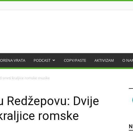
ORENA VRATA
PODCAST
COPY/PASTE
AKTIVIZAM
O NA
d smrti kraljice romske muzike
u Redžepovu: Dvije
kraljice romske
N