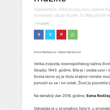
Testamentom, Esma je svoju kuću ostavila mak
humanosti i Muzej muzike. Ta ideja još nije rea
11/12/2018
Esma Redžepova i Šaban Bajramović
Velika zvijezda, kosmopolitskog načina život
Skoplju 1943. godine. Bila je i ostala uzor 
života donio joj je titulu
kraljice
romske muzi
ponosili su se i svi ostali. Život je posvetil
Na današnji dan 2016. godine,
Esma Redže
Odrastala je u siromašnoj četvrti, u siromaš