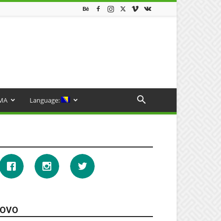
MA
Language:
OVO