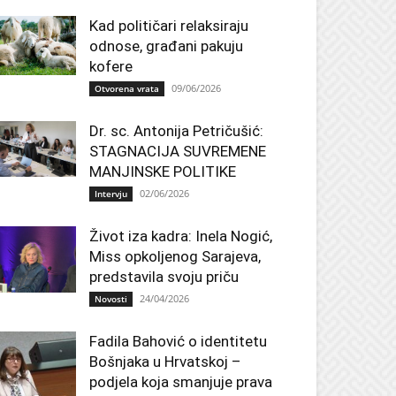
Kad političari relaksiraju
odnose, građani pakuju
kofere
09/06/2026
Otvorena vrata
Dr. sc. Antonija Petričušić:
STAGNACIJA SUVREMENE
MANJINSKE POLITIKE
02/06/2026
Intervju
Život iza kadra: Inela Nogić,
Miss opkoljenog Sarajeva,
predstavila svoju priču
24/04/2026
Novosti
Fadila Bahović o identitetu
Bošnjaka u Hrvatskoj –
podjela koja smanjuje prava