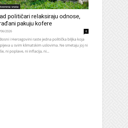
tvorena vrata
ad političari relaksiraju odnose,
rađani pakuju kofere
/06/2026
0
Bosni i Hercegovini raste jedna politička biljka koja
pijeva u svim klimatskim uslovima. Ne smetaju joj ni
še, ni poplave, ni inflacija, ni...