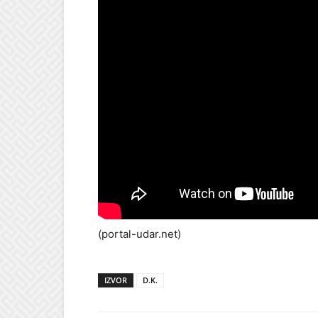
(portal-udar.net)
IZVOR
D.K.