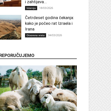
i zahtijeva...
18/03/2026
Intervju
Četrdeset godina čekanja:
kako je počeo rat Izraela i
Irana
04/03/2026
Otvorena vrata
REPORUČUJEMO