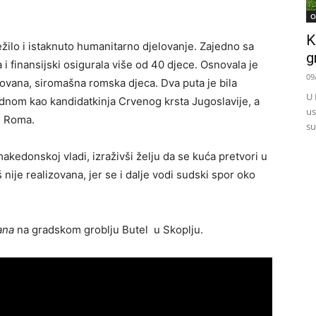
O
K
ežilo i istaknuto humanitarno djelovanje. Zajedno sa
g
 i finansijski osigurala više od 40 djece. Osnovala je
09
tovana, siromašna romska djeca. Dva puta je bila
U 
ednom kao kandidatkinja Crvenog krsta Jugoslavije, a
us
je Roma.
su
kedonskoj vladi, izraživši želju da se kuća pretvori u
ije realizovana, jer se i dalje vodi sudski spor oko
kana
na gradskom groblju Butel u Skoplju.