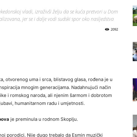
edonskoj vladi, izraživši želju da se kuća pretvori u Dom
lizovana, jer se i dalje vodi sudski spor oko nasljedstva
2092
a, otvorenog uma i srca, blistavog glasa, rođena je u
i inspiracija mnogim generacijama. Nadahnujući način
ke i romskog naroda, ali njenim šarmom i dobrotom
a ljubavi, humanitarnom radu i umjetnosti.
pova
je preminula u rodnom Skoplju.
noj porodici. Nije dugo trebalo da Esmin muzički