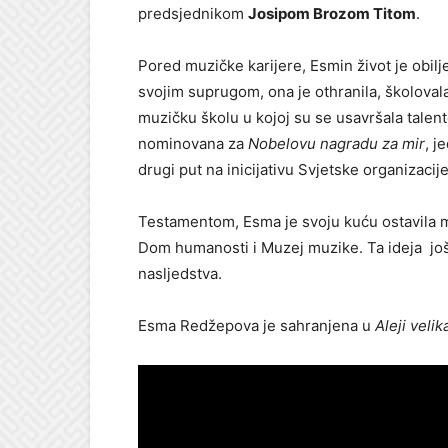
predsjednikom
Josipom Brozom Titom
.
Pored muzičke karijere, Esmin život je obilj
svojim suprugom, ona je othranila, školovala
muzičku školu u kojoj su se usavršala talen
nominovana za
Nobelovu nagradu za mir
, j
drugi put na inicijativu Svjetske organizaci
Testamentom, Esma je svoju kuću ostavila ma
Dom humanosti i Muzej muzike. Ta ideja još n
nasljedstva.
Esma Redžepova je sahranjena u
Aleji veli