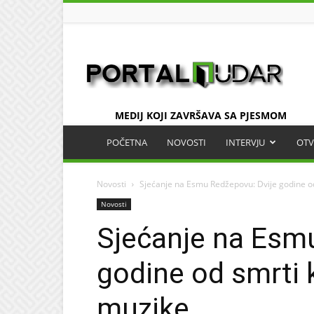
UDAR
MEDIJ KOJI ZAVRŠAVA SA PJESMOM
POČETNA
NOVOSTI
INTERVJU
OTV
Novosti
Sjećanje na Esmu Redžepovu: Dvije godine o
Novosti
Sjećanje na Esm
godine od smrti 
muzike