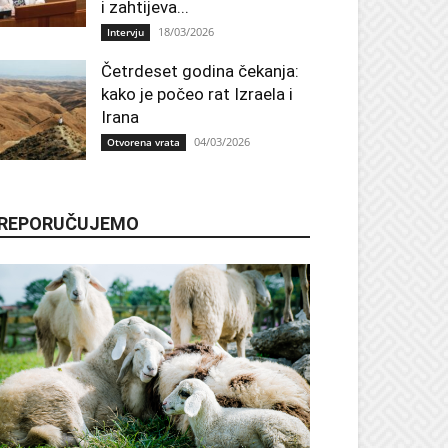
i zahtijeva...
18/03/2026
Intervju
Četrdeset godina čekanja:
kako je počeo rat Izraela i
Irana
04/03/2026
Otvorena vrata
REPORUČUJEMO