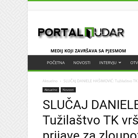
UDAR
MEDIJ KOJI ZAVRŠAVA SA PJESMOM
POČETNA
NOVOSTI
INTERVJU
OTV
Aktuelno
SLUČAJ DANIELE HAŠIMOVIĆ: Tužilaštvo TK vr
Aktuelno
Novosti
SLUČAJ DANIEL
Tužilaštvo TK vr
prijave za zloup