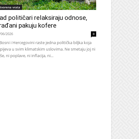
tvorena vrata
ad političari relaksiraju odnose,
rađani pakuju kofere
/06/2026
0
Bosni i Hercegovini raste jedna politička biljka koja
pijeva u svim klimatskim uslovima. Ne smetaju joj ni
še, ni poplave, ni inflacija, ni...