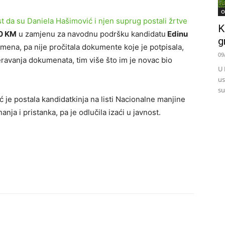
O
t da su Daniela Hašimović i njen suprug postali žrtve
K
0 KM
u zamjenu za navodnu podršku kandidatu
Edinu
g
smena, pa nije pročitala dokumente koje je potpisala,
09
eravanja dokumenata, tim više što im je novac bio
U 
us
su
je postala kandidatkinja na listi Nacionalne manjine
anja i pristanka, pa je odlučila izaći u javnost.