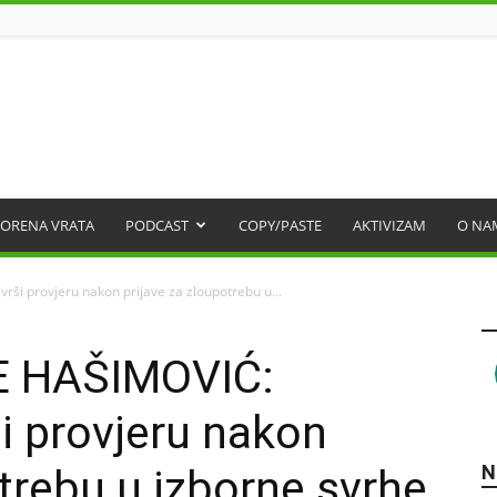
ORENA VRATA
PODCAST
COPY/PASTE
AKTIVIZAM
O NA
ši provjeru nakon prijave za zloupotrebu u...
E HAŠIMOVIĆ:
ši provjeru nakon
N
otrebu u izborne svrhe