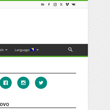
MA
Language:
OVO