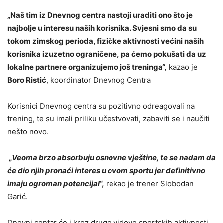
„Naš tim iz Dnevnog centra nastoji uraditi ono što je
najbolje u interesu naših korisnika. Svjesni smo da su
tokom zimskog perioda, fizičke aktivnosti većini naših
korisnika izuzetno ograničene, pa ćemo pokušati da uz
lokalne partnere organizujemo još treninga“,
kazao je
Boro Ristić
, koordinator Dnevnog Centra
Korisnici Dnevnog centra su pozitivno odreagovali na
trening, te su imali priliku učestvovati, zabaviti se i naučiti
nešto novo.
„
Veoma brzo absorbuju osnovne vještine, te se nadam da
će dio njih pronaći interes u ovom sportu jer definitivno
imaju ogroman potencijal
“,
rekao je trener Slobodan
Garić.
Dnevni centar će i kroz druge vidove sportskih aktivnosti