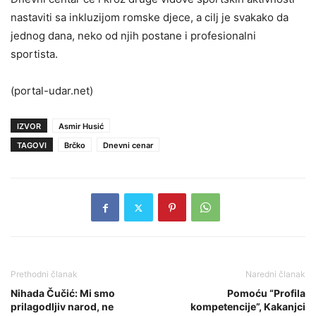
nastaviti sa inkluzijom romske djece, a cilj je svakako da
jednog dana, neko od njih postane i profesionalni
sportista.
(portal-udar.net)
IZVOR
Asmir Husić
TAGOVI
Brčko
Dnevni cenar
Prethodni članak
Naredni članak
Nihada Čučić: Mi smo
Pomoću “Profila
prilagodljiv narod, ne
kompetencije”, Kakanjci