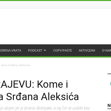
ORENA VRATA
PODCAST
COPY/PASTE
AKTIVIZAM
O NA
ulica Srđana Aleksića
AJEVU: Kome i
a Srđana Aleksića
N
je ubijen jer je branio Bošnjake, a taj čin se uzdiže bez