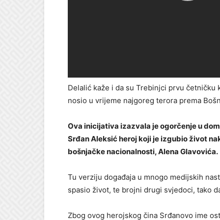
Delalić kaže i da su Trebinjci prvu četničku 
nosio u vrijeme najgoreg terora prema Boš
Ova inicijativa izazvala je ogorčenje u dom
Srđan Aleksić heroj koji je izgubio život na
bošnjačke nacionalnosti, Alena Glavovića.
Tu verziju događaja u mnogo medijskih nast
spasio život, te brojni drugi svjedoci, tako d
Zbog ovog herojskog čina Srđanovo ime ost