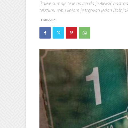
ikakve sumnje te je naveo da je Aleksić nastra
tekstilnu robu kojom je trgovao jedan Bošnja
11/06/2021