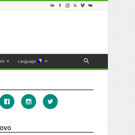
MA
Language:
OVO