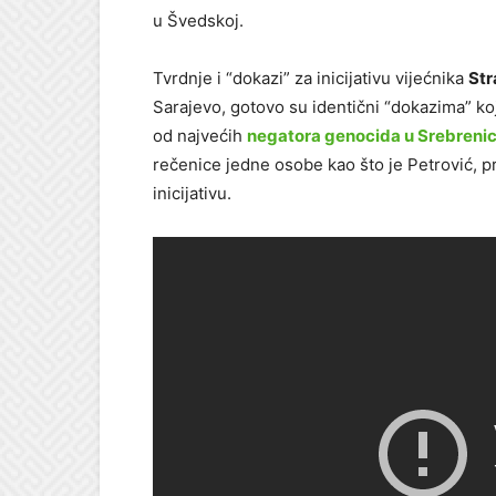
u Švedskoj.
Tvrdnje i “dokazi” za inicijativu vijećnika
Str
Sarajevo, gotovo su identični “dokazima” koj
od najvećih
negatora genocida u Srebrenic
rečenice jedne osobe kao što je Petrović, pr
inicijativu.