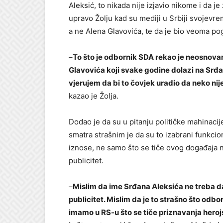
Aleksić, to nikada nije izjavio nikome i da je
upravo Žolju kad su mediji u Srbiji svojevre
a ne Alena Glavovića, te da je bio veoma p
–
To što je odbornik SDA rekao je neosnova
Glavovića koji svake godine dolazi na Srđa
vjerujem da bi to čovjek uradio da neko ni
kazao je Žolja.
Dodao je da su u pitanju političke mahinaci
smatra strašnim je da su to izabrani funkcio
iznose, ne samo što se tiče ovog događaja n
publicitet.
–
Mislim da ime Srđana Aleksića ne treba da
publicitet. Mislim da je to strašno što odb
imamo u RS-u što se tiče priznavanja heroj