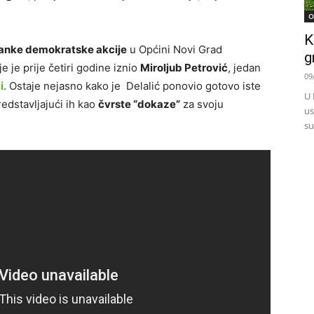
O
K
anke demokratske akcije
u Općini Novi Grad
g
e je prije četiri godine iznio
Miroljub Petrović
, jedan
09
i
. Ostaje nejasno kako je Delalić ponovio gotovo iste
U 
edstavljajući ih kao
čvrste “dokaze”
za svoju
us
su