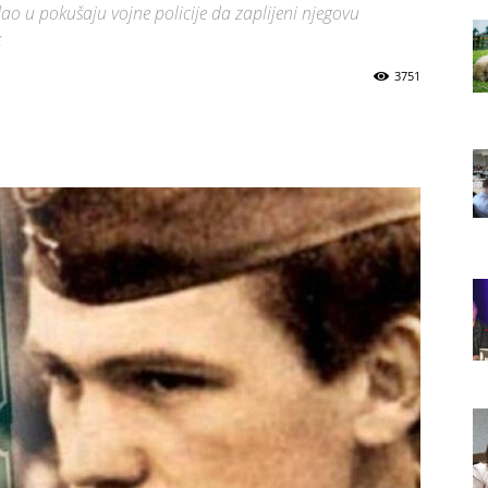
dao u pokušaju vojne policije da zaplijeni njegovu
k
3751