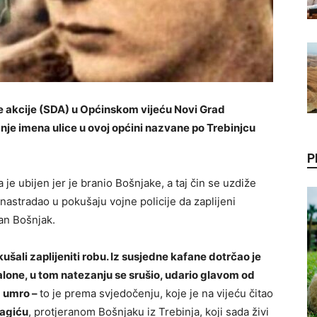
ke akcije (SDA) u Općinskom vijeću Novi Grad
sanje imena ulice u ovoj općini nazvane po Trebinjcu
P
a je ubijen jer je branio Bošnjake, a taj čin se uzdiže
nastradao u pokušaju vojne policije da zaplijeni
an Bošnjak.
kušali zaplijeniti robu. Iz susjedne kafane dotrčao je
alone, u tom natezanju se srušio, udario glavom od
a umro –
to je prema svjedočenju, koje je na vijeću čitao
magiću
, protjeranom Bošnjaku iz Trebinja, koji sada živi