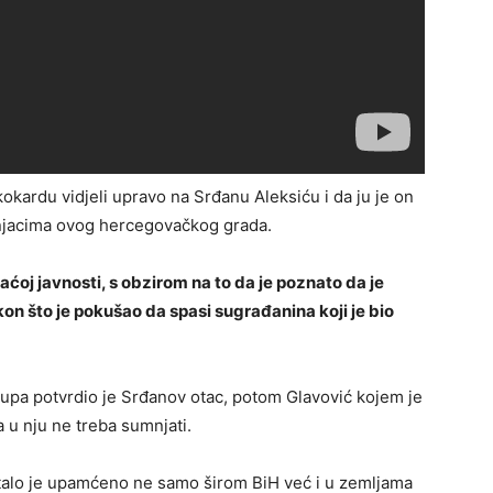
kokardu vidjeli upravo na Srđanu Aleksiću i da ju je on
njacima ovog hercegovačkog grada.
aćoj javnosti, s obzirom na to da je poznato da je
kon što je pokušao da spasi sugrađanina koji je bio
upa potvrdio je Srđanov otac, potom Glavović kojem je
a u nju ne treba sumnjati.
alo je upamćeno ne samo širom BiH već i u zemljama