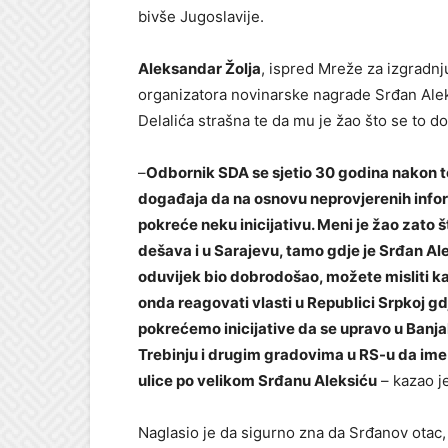
bivše Jugoslavije.
Aleksandar Žolja
, ispred Mreže za izgradnj
organizatora novinarske nagrade Srđan Aleks
Delalića strašna te da mu je žao što se to d
–
Odbornik SDA se sjetio 30 godina nakon 
događaja da na osnovu neprovjerenih info
pokreće neku inicijativu. Meni je žao zato š
dešava i u Sarajevu, tamo gdje je Srđan Al
oduvijek bio dobrodošao, možete misliti k
onda reagovati vlasti u Republici Srpkoj gd
pokrećemo inicijative da se upravo u Banja
Trebinju i drugim gradovima u RS-u da ime t
ulice po velikom Srđanu Aleksiću
– kazao je
Naglasio je da sigurno zna da Srđanov otac