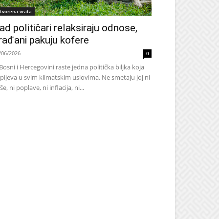
tvorena vrata
ad političari relaksiraju odnose,
rađani pakuju kofere
/06/2026
0
Bosni i Hercegovini raste jedna politička biljka koja
pijeva u svim klimatskim uslovima. Ne smetaju joj ni
še, ni poplave, ni inflacija, ni...