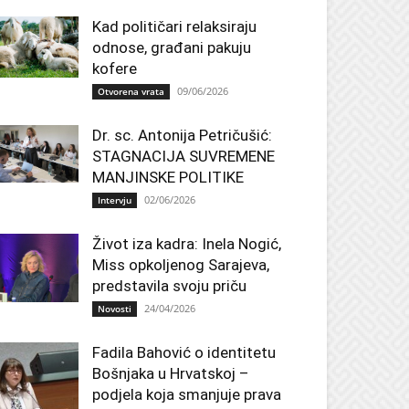
Kad političari relaksiraju
odnose, građani pakuju
kofere
09/06/2026
Otvorena vrata
Dr. sc. Antonija Petričušić:
STAGNACIJA SUVREMENE
MANJINSKE POLITIKE
02/06/2026
Intervju
Život iza kadra: Inela Nogić,
Miss opkoljenog Sarajeva,
predstavila svoju priču
24/04/2026
Novosti
Fadila Bahović o identitetu
Bošnjaka u Hrvatskoj –
podjela koja smanjuje prava