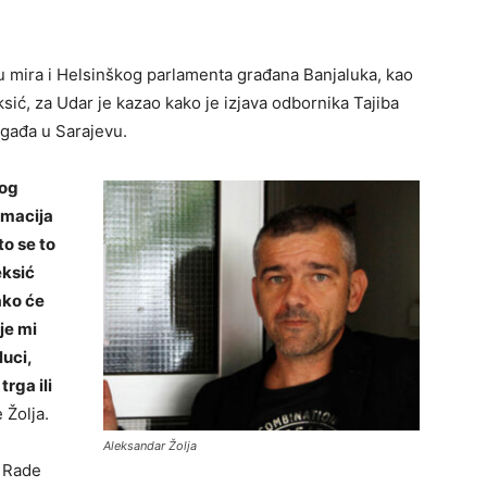
u mira i Helsinškog parlamenta građana Banjaluka, kao
ić, za Udar je kazao kako je izjava odbornika Tajiba
ogađa u Sarajevu.
tog
rmacija
to se to
eksić
ako će
je mi
luci,
rga ili
 Žolja.
Aleksandar Žolja
, Rade