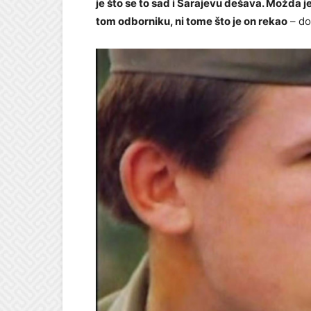
je što se to sad i Sarajevu dešava. Možda je
tom odborniku, ni tome što je on rekao
– do