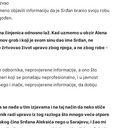
 zvao
meno objavili informaciju da je Srđan branio svoju robu
ogođen.
na činjenica odnosno laž. Kad uzmemo u obzir Alena
nov grob i koji je svom sinu dao ime Srđan, ne
je žrtvovao život upravo zbog njega, a ne zbog robe
–
je odbornika, neprovjerene informacije, a ono što
neri koji se ponašaju neprofesionalno, i u javnost
ego i inače, neprovjerene informacije, da dobiju
 se nađe u tim izjavama i na taj način da neko stiče
ornik radi upravo iz tog razloga što mnogo veće otpore
skog čina Srđana Aleksića nego u Sarajevu, i žao mi