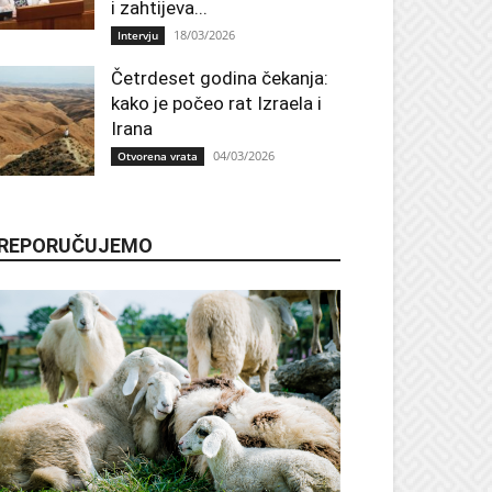
i zahtijeva...
18/03/2026
Intervju
Četrdeset godina čekanja:
kako je počeo rat Izraela i
Irana
04/03/2026
Otvorena vrata
REPORUČUJEMO