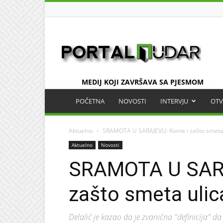
UDAR
MEDIJ KOJI ZAVRŠAVA SA PJESMOM
POČETNA
NOVOSTI
INTERVJU
OTV
Aktuelno
SRAMOTA U SARAJEVU: Kome i zašto smeta 
Aktuelno
Novosti
SRAMOTA U SAR
zašto smeta ulic
Delalić je kazao da je zvanična "definicija" da 