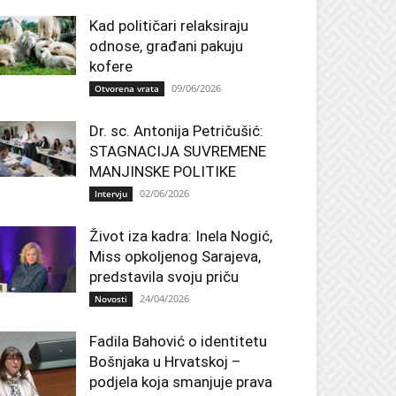
Kad političari relaksiraju
odnose, građani pakuju
kofere
09/06/2026
Otvorena vrata
Dr. sc. Antonija Petričušić:
STAGNACIJA SUVREMENE
MANJINSKE POLITIKE
02/06/2026
Intervju
Život iza kadra: Inela Nogić,
Miss opkoljenog Sarajeva,
predstavila svoju priču
24/04/2026
Novosti
Fadila Bahović o identitetu
Bošnjaka u Hrvatskoj –
podjela koja smanjuje prava