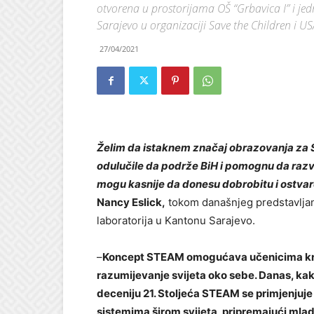
otvorena u prostorijama OŠ “Grbavica I” i je
Sarajevo u organizaciji Save the Children i U
27/04/2021
Želim da istaknem značaj obrazovanja za 
odulučile da podrže BiH i pomognu da razv
mogu kasnije da donesu dobrobitu i ostva
Nancy Eslick,
tokom današnjeg predstavljanj
laboratorija u Kantonu Sarajevo.
–
Koncept STEAM omogućava učenicima krit
razumijevanje svijeta oko sebe. Danas, kak
deceniju 21. Stoljeća STEAM se primjenjuj
sistemima širom svijeta, pripremajući mla