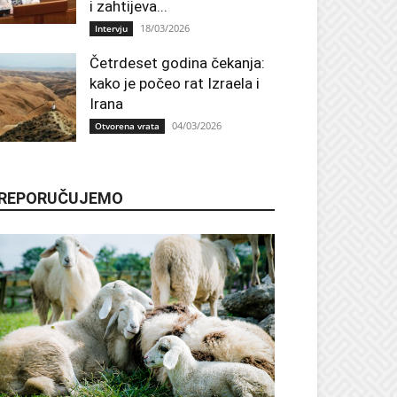
i zahtijeva...
18/03/2026
Intervju
Četrdeset godina čekanja:
kako je počeo rat Izraela i
Irana
04/03/2026
Otvorena vrata
REPORUČUJEMO