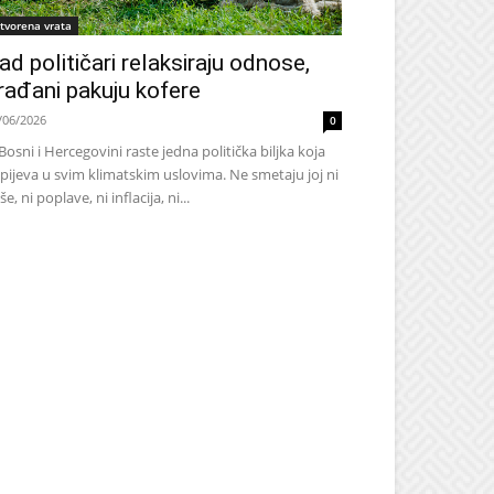
tvorena vrata
ad političari relaksiraju odnose,
rađani pakuju kofere
/06/2026
0
Bosni i Hercegovini raste jedna politička biljka koja
pijeva u svim klimatskim uslovima. Ne smetaju joj ni
še, ni poplave, ni inflacija, ni...