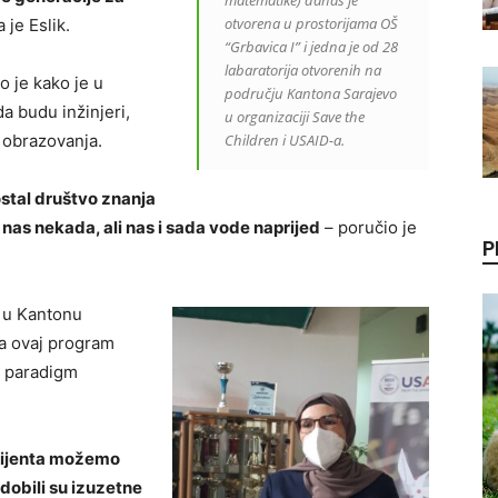
matematike) danas je
otvorena u prostorijama OŠ
 je Eslik.
“Grbavica I” i jedna je od 28
labaratorija otvorenih na
o je kako je u
području Kantona Sarajevo
a budu inžinjeri,
u organizaciji Save the
 obrazovanja.
Children i USAID-a.
ostal društvo znanja
su nas nekada, ali nas i sada vode naprijed
– poručio je
P
a u Kantonu
da ovaj program
e paradigm
mbijenta možemo
dobili su izuzetne