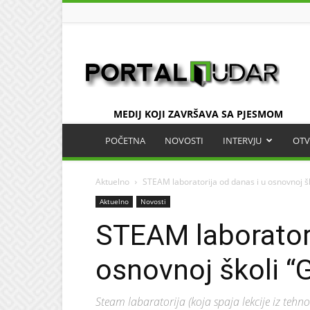
UDAR
MEDIJ KOJI ZAVRŠAVA SA PJESMOM
POČETNA
NOVOSTI
INTERVJU
OTV
Aktuelno
STEAM laboratorija od danas i u osnovnoj šk
Aktuelno
Novosti
STEAM laboratori
osnovnoj školi “G
Steam labaratorija (koja spaja lekcije iz tehno