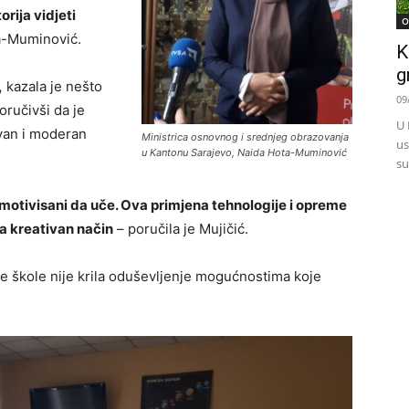
rija vidjeti
O
ta-Muminović.
K
g
,
kazala je nešto
09
oručivši da je
U 
ivan i moderan
Ministrica osnovnog i srednjeg obrazovanja
us
u Kantonu Sarajevo, Naida Hota-Muminović
su
 motivisani da uče. Ova primjena tehnologije i opreme
a kreativan način
– poručila je Mujičić.
e škole nije krila oduševljenje mogućnostima koje