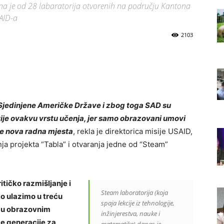
dna je od 28 labaratorija otvorenih na području Kantona
SAID-a
2103
Sjedinjene Američke Države i zbog toga SAD su
ije ovakvu vrstu učenja, jer samo obrazovani umovi
re nova radna mjesta
, rekla je direktorica misije USAID,
a projekta “Tabla” i otvaranja jedne od “Steam”
ičko razmišljanje i
Steam laboratorija (koja
o ulazimo u treću
spaja lekcije iz tehnologije,
e u obrazovnim
inžinjerestva, nauke i
de generacije za