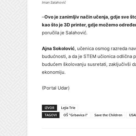
Iman Salahović
–
Ovo je zanimljiv način učenja, gdje sve št
kao što je 3D printer, gdje možemo određene
poručila je Salahović.
Ajna Sokolović
, učenica osmog razreda nav
budućnosti, a da je STEM učionica odlična p
budućem školovanju susretati, zaključivši da j
ekonomiju.
(Portal Udar)
IZVOR
Lejla Trle
TAGOVI
OŠ "Grbavica I"
Save the Children
USA