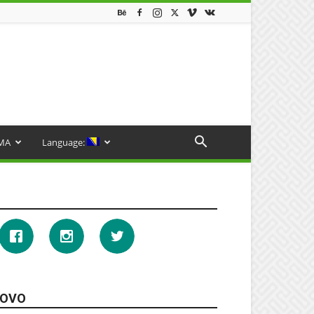
MA
Language:
OVO