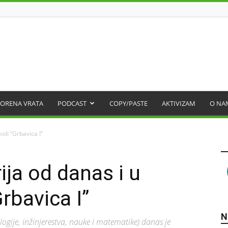
ORENA VRATA
PODCAST
COPY/PASTE
AKTIVIZAM
O NA
oli “Grbavica I”
ja od danas i u
rbavica I”
N
logije, inžinjerestva, nauke i matematike) danas je