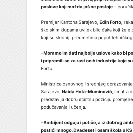
poslove koji možda još ne postoje
– poručila
Premijer Kantona Sarajevo,
Edin Forto,
reka
školskim klupama uvijek bilo đaka koji žele d
koji su skloniji predmetima poput tehničkog
–
Moramo im dati najbolje uslove kako bi p
i pripremili se za rast onih industrija koje 
Forto.
Ministrica osnovnog i srednjeg obrazovanj
Sarajevo,
Naida Hota-Muminović
, smatra 
predstavlja dobru startnu poziciju promjen
podučavanja i učenja.
–
Ambijent odgaja i potiče, a iz dobrog a
postići mnogo. Dvadeset i osam škola u KS 