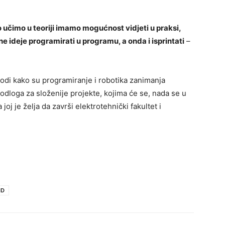
o učimo u teoriji imamo mogućnost vidjeti u praksi,
 ideje programirati u programu, a onda i isprintati
–
odi kako su programiranje i robotika zanimanja
odloga za složenije projekte, kojima će se, nada se u
oj je želja da završi elektrotehnički fakultet i
ID