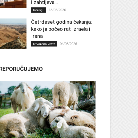
i zahtijeva...
18/03/2026
Intervju
Četrdeset godina čekanja:
kako je počeo rat Izraela i
Irana
04/03/2026
Otvorena vrata
REPORUČUJEMO