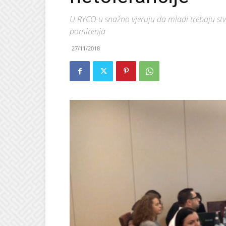
U RYCO-u snažno vjeruju da mladi trebaju stvo
pomirenja
27/11/2018