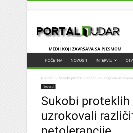
UDAR
MEDIJ KOJI ZAVRŠAVA SA PJESMOM
POČETNA
NOVOSTI
INTERVJU
OTV
Novosti
Sukobi proteklih decenija u regionu uzrokoval
Novosti
Sukobi proteklih
uzrokovali različ
netolerancije