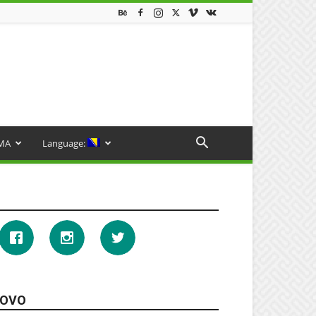
MA
Language:
OVO