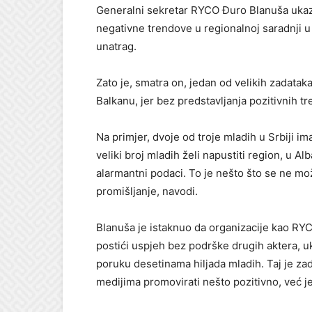
Generalni sekretar RYCO Đuro Blanuša ukaz
negativne trendove u regionalnoj saradnji u 
unatrag.
Zato je, smatra on, jedan od velikih zadata
Balkanu, jer bez predstavljanja pozitivnih t
Na primjer, dvoje od troje mladih u Srbiji i
veliki broj mladih želi napustiti region, u Al
alarmantni podaci. To je nešto što se ne mož
promišljanje, navodi.
Blanuša je istaknuo da organizacije kao RY
postići uspjeh bez podrške drugih aktera, uk
poruku desetinama hiljada mladih. Taj je za
medijima promovirati nešto pozitivno, već j