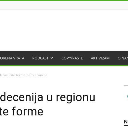
ORENA VRATA
PODCAST
COPY/PASTE
AKTIVIZAM
O NA
i različite forme netolerancije
 decenija u regionu
ite forme
N