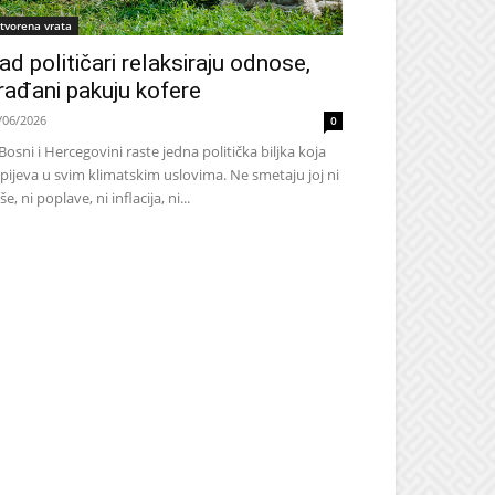
tvorena vrata
ad političari relaksiraju odnose,
rađani pakuju kofere
/06/2026
0
Bosni i Hercegovini raste jedna politička biljka koja
pijeva u svim klimatskim uslovima. Ne smetaju joj ni
še, ni poplave, ni inflacija, ni...