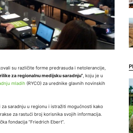
P
ovali su različite forme predrasuda i netolerancije,
rilike za regionalnu medijsku saradnju“
, koju je u
adnju mladih
(RYCO) za urednike glavnih novinskih
i za saradnju u regionu i istražiti mogućnosti kako
kse za rastući broj korisnika svojih informacija.
ka fondacija “Friedrich Ebert”.