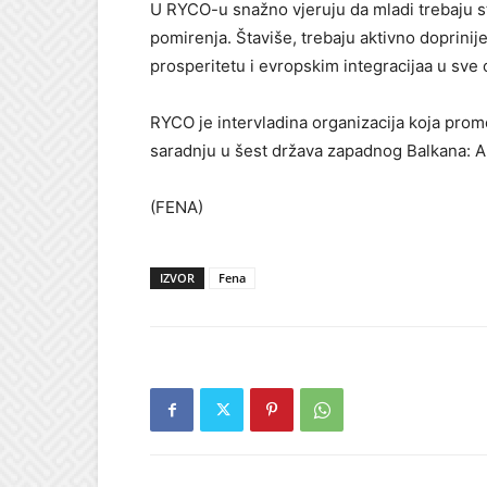
U RYCO-u snažno vjeruju da mladi trebaju stv
pomirenja. Štaviše, trebaju aktivno doprin
prosperitetu i evropskim integracijaa u sv
RYCO je intervladina organizacija koja prom
saradnju u šest država zapadnog Balkana: Al
(FENA)
IZVOR
Fena