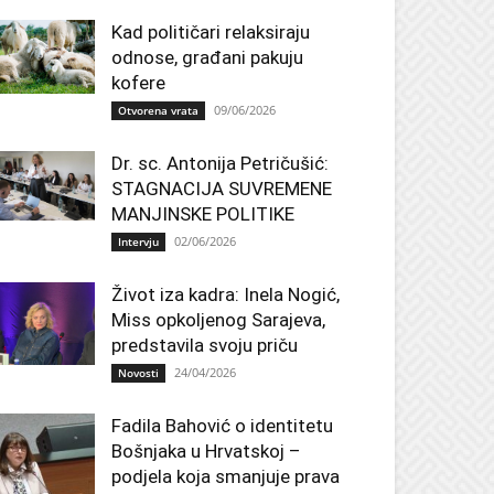
Kad političari relaksiraju
odnose, građani pakuju
kofere
09/06/2026
Otvorena vrata
Dr. sc. Antonija Petričušić:
STAGNACIJA SUVREMENE
MANJINSKE POLITIKE
02/06/2026
Intervju
Život iza kadra: Inela Nogić,
Miss opkoljenog Sarajeva,
predstavila svoju priču
24/04/2026
Novosti
Fadila Bahović o identitetu
Bošnjaka u Hrvatskoj –
podjela koja smanjuje prava