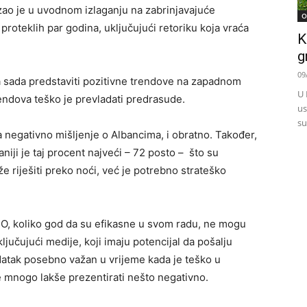
ao je u uvodnom izlaganju na zabrinjavajuće
O
proteklih par godina, uključujući retoriku koja vraća
K
g
09
ka sada predstaviti pozitivne trendove na zapadnom
U 
rendova teško je prevladati predrasude.
us
su
ma negativno mišljenje o Albancima, i obratno. Također,
baniji je taj procent najveći – 72 posto – što su
e riješiti preko noći, već je potrebno strateško
CO, koliko god da su efikasne u svom radu, ne mogu
ljučujući medije, koji imaju potencijal da pošalju
datak posebno važan u vrijeme kada je teško u
e mnogo lakše prezentirati nešto negativno.