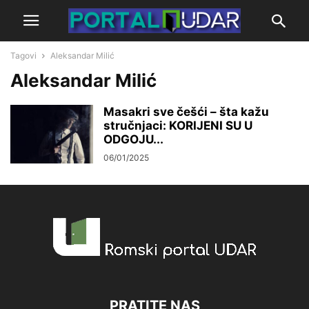
Tagovi
Aleksandar Milić
Aleksandar Milić
Masakri sve češći – šta kažu
stručnjaci: KORIJENI SU U
ODGOJU...
06/01/2025
PRATITE NAS