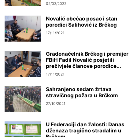
02/02/2022
Novalić obećao posao i stan
porodici Salihović iz Brčkog
17/11/2021
Gradonačelnik Brčkog i premijer
FBiH Fadil Novalić posjetili
preživjele članove porodice...
17/11/2021
Sahranjeno sedam žrtava
stravičnog požara u Brčkom
27/10/2021
U Federaciji dan žalosti: Danas
dženaza tragično stradalim u
Brčkom