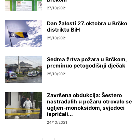
27/10/2021
Dan žalosti 27. oktobra u Brčko
distriktu BiH
25/10/2021
Sedma žrtva požara u Brčkom,
preminuo petogodišnji dječak
25/10/2021
Završena obdukcija: Šestero
nastradalih u požaru otrovalo se
ugljen-monoksidom, svjedoci
ispričali...
24/10/2021