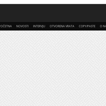
POČETNA
NOVOSTI
INTERVJU
OTVORENA VRATA
COPY/PASTE
O N