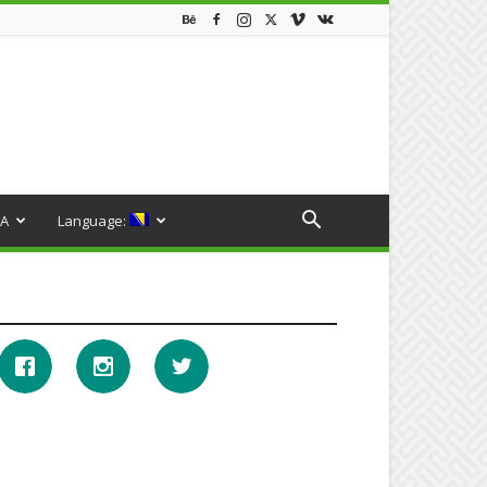
A
Language: