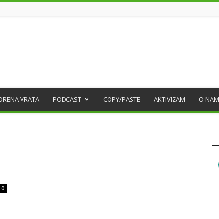
ORENA VRATA
PODCAST
COPY/PASTE
AKTIVIZAM
O NAM
0