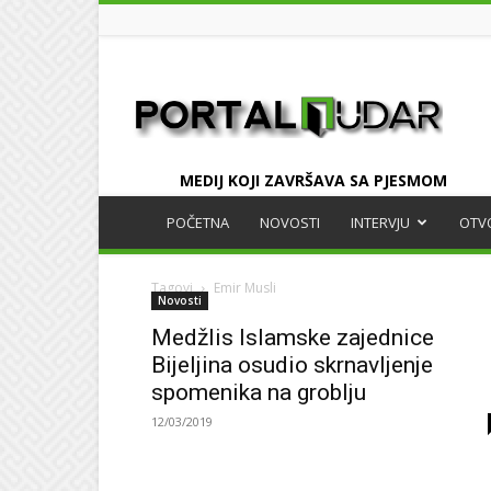
UDAR
MEDIJ KOJI ZAVRŠAVA SA PJESMOM
POČETNA
NOVOSTI
INTERVJU
OTV
Tagovi
Emir Musli
Novosti
Medžlis Islamske zajednice
Bijeljina osudio skrnavljenje
spomenika na groblju
12/03/2019