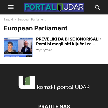
Tagovi
European Parliament
European Parliament
PREVELIKI DA BI SE IGNORISALI:
Romi bi mogli biti ključni za...
25/05/2020
PRATITE NAS