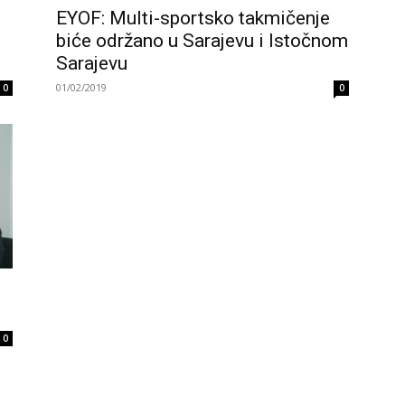
EYOF: Multi-sportsko takmičenje
biće održano u Sarajevu i Istočnom
Sarajevu
01/02/2019
0
0
0