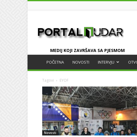
UDAR
MEDIJ KOJI ZAVRŠAVA SA PJESMOM
POČETNA
NOVOSTI
INTERVJU
OTV
Tagovi
EYOF
Novosti