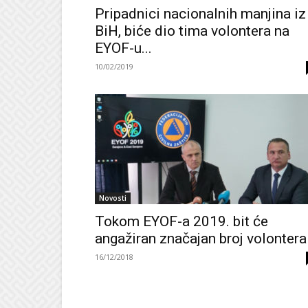
Pripadnici nacionalnih manjina iz
BiH, biće dio tima volontera na
EYOF-u...
10/02/2019
Novosti
Tokom EYOF-a 2019. bit će
angažiran značajan broj volontera
16/12/2018