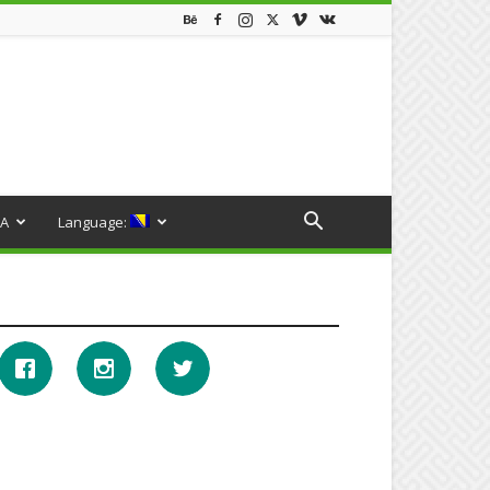
A
Language: