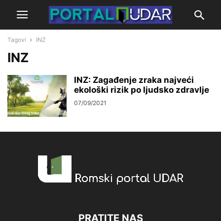
Tagovi
INZ
INZ
INZ: Zagađenje zraka najveći
ekološki rizik po ljudsko zdravlje
07/09/2021
PRATITE NAS